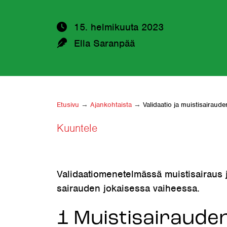
15. helmikuuta 2023
Kirjoittaja:
Ella Saranpää
Etusivu
→
Ajankohtaista
→
Validaatio ja muistisairaude
Kuuntele
Validaatiomenetelmässä muistisairaus 
sairauden jokaisessa vaiheessa.
1 Muistisairaude