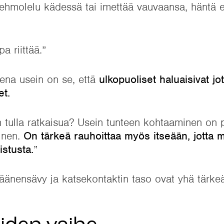
pehmolelu kädessä tai imettää vauvaansa, häntä e
a riittää.”
ena usein on se, että
ulkopuoliset haluaisivat jo
et.
n tulla ratkaisua? Usein tunteen kohtaaminen on 
inen.
On tärkeä rauhoittaa myös itseään, jotta m
stusta.
”
äänensävy ja katsekontaktin taso ovat yhä tärk