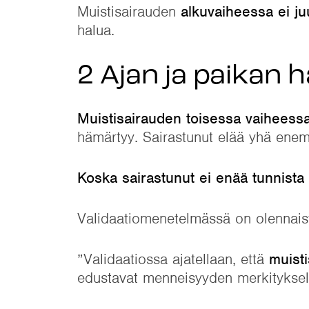
Muistisairauden
alkuvaiheessa ei ju
halua.
2 Ajan ja paikan
Muistisairauden toisessa vaiheessa
hämärtyy. Sairastunut elää yhä en
Koska sairastunut ei enää tunnista k
Validaatiomenetelmässä on olennais
”Validaatiossa ajatellaan, että
muisti
edustavat menneisyyden merkitykselli