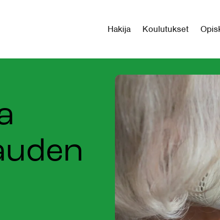
Hakija
Koulutukset
Opisk
ja
rauden