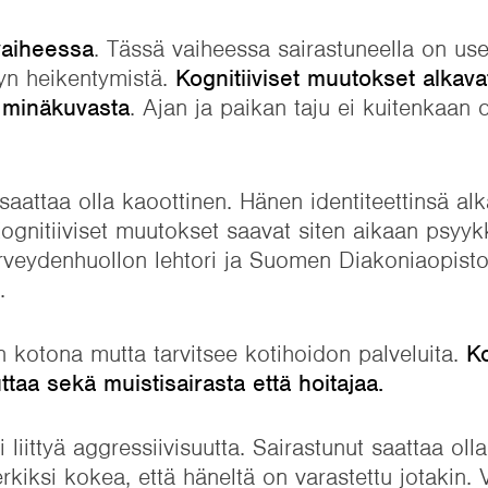
vaiheessa
. Tässä vaiheessa sairastuneella on use
vyn heikentymistä.
Kognitiiviset muutokset alkava
 minäkuvasta
. Ajan ja paikan taju ei kuitenkaan o
attaa olla kaoottinen. Hänen identiteettinsä alk
ognitiiviset muutokset saavat siten aikaan psyykk
terveydenhuollon lehtori ja Suomen Diakoniaopist
.
 kotona mutta tarvitsee kotihoidon palveluita.
K
taa sekä muistisairasta että hoitajaa.
liittyä aggressiivisuutta. Sairastunut saattaa olla
rkiksi kokea, että häneltä on varastettu jotakin. 