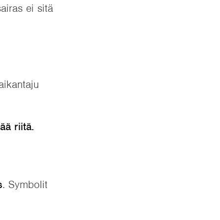
iras ei sitä
paikantaju
ää riitä.
s
. Symbolit