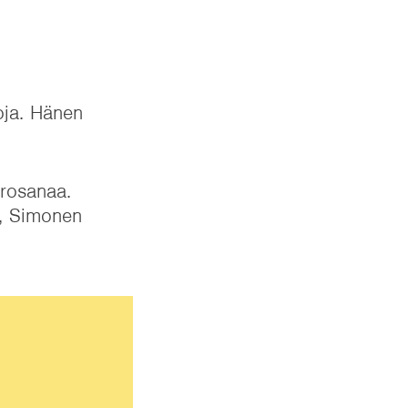
oja. Hänen
irosanaa.
”, Simonen