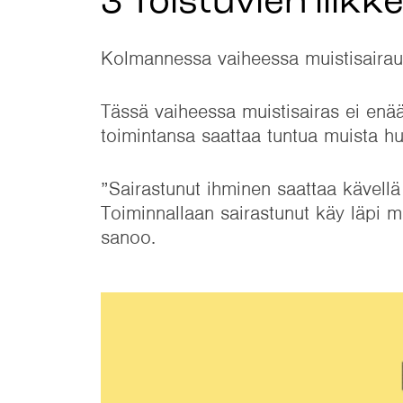
3 Toistuvien liikk
Kolmannessa vaiheessa muistisairaus
Tässä vaiheessa muistisairas ei enää
toimintansa saattaa tuntua muista hurj
”Sairastunut ihminen saattaa kävellä 
Toiminnallaan sairastunut käy läpi m
sanoo.