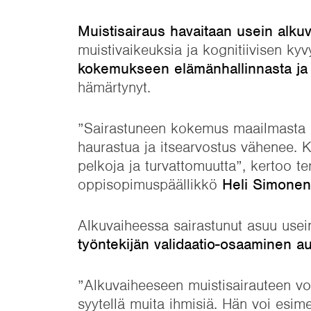
Muistisairaus havaitaan usein alku
muistivaikeuksia ja kognitiivisen ky
kokemukseen elämänhallinnasta ja
hämärtynyt.
”Sairastuneen kokemus maailmasta sa
haurastua ja itsearvostus vähenee. K
pelkoja ja turvattomuutta”, kertoo 
oppisopimuspäällikkö
Heli Simonen
Alkuvaiheessa sairastunut asuu usein
työntekijän validaatio-osaaminen aut
”Alkuvaiheeseen muistisairauteen voi 
syytellä muita ihmisiä. Hän voi esime