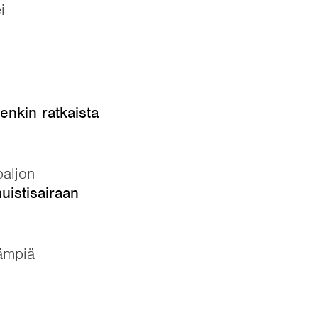
i
tenkin ratkaista
paljon
uistisairaan
eämpiä