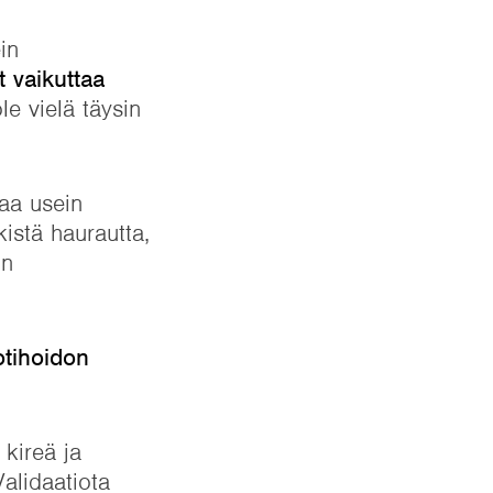
in
t vaikuttaa
le vielä täysin
aa usein
istä haurautta,
on
otihoidon
 kireä ja
Validaatiota