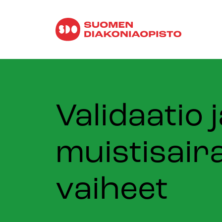
Validaatio 
muistisai
vaiheet