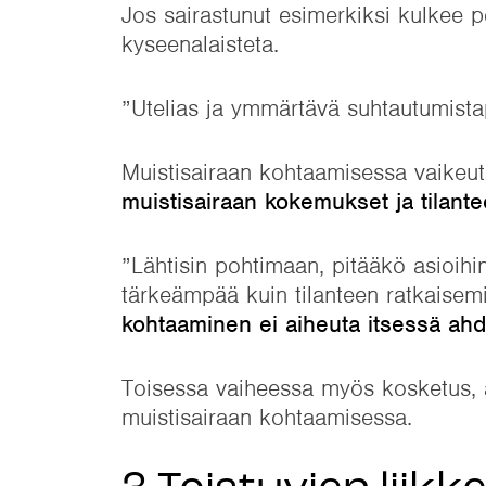
Jos sairastunut esimerkiksi kulkee 
kyseenalaisteta.
”Utelias ja ymmärtävä suhtautumistap
Muistisairaan kohtaamisessa vaikeut
muistisairaan kokemukset ja tilante
”Lähtisin pohtimaan, pitääkö asioihi
tärkeämpää kuin tilanteen ratkaisem
kohtaaminen ei aiheuta itsessä ahdi
Toisessa vaiheessa myös kosketus, 
muistisairaan kohtaamisessa.