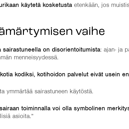
urikaan käytetä kosketusta
etenkään, jos muistisa
 hämärtymisen vaihe
 sairastuneella on disorientoitumista
: ajan- ja 
emmän menneisyydessä.
otia kodiksi, kotihoidon palvelut eivät usein en
ta ymmärtää sairastuneen käytöstä.
sairaan toiminnalla voi olla symbolinen merkity
siä asioita.”