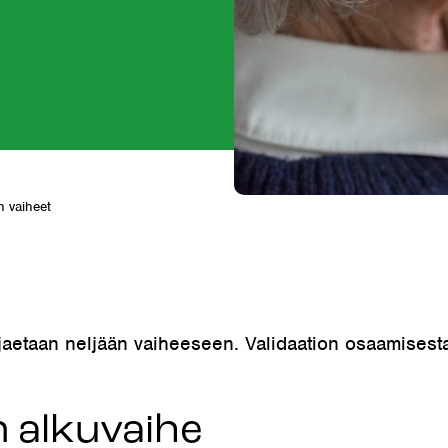
n vaiheet
jaetaan neljään vaiheeseen. Validaation osaamisest
n alkuvaihe