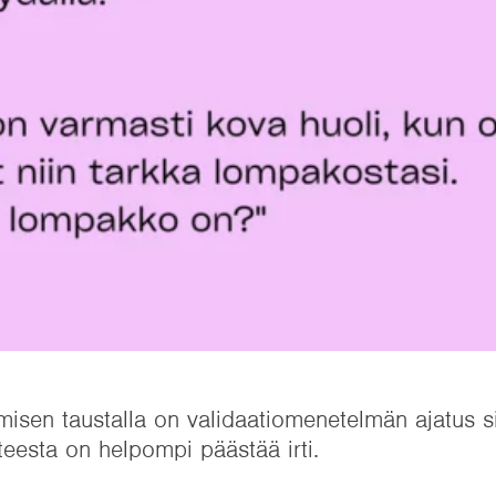
sen taustalla on validaatiomenetelmän ajatus sii
nteesta on helpompi päästää irti.