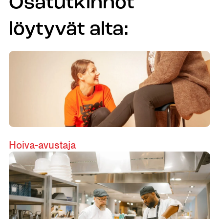
Osatutkinnot
löytyvät alta:
Hoiva-avustaja