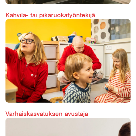
Kahvila- tai pikaruokatyöntekijä
Varhaiskasvatuksen avustaja