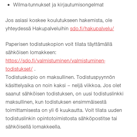
Wilma-tunnukset ja kirjautumisongelmat
Jos asiasi koskee koulutukseen hakemista, ole
yhteydessä Hakupalveluihin
sdo.fi/hakupalvelu
/
Paperisen todistuskopion voit tilata täyttämällä
sähköisen lomakkeen:
https://sdo.fi/valmistuminen/valmistuminen-
todistukset/
.
Todistuskopio on maksullinen. Todistuspyynnön
käsittelyaika on noin kaksi – neljä viikkoa. Jos olet
saanut sähköisen todistuksen, on uusi todistuslinkki
maksullinen, kun todistuksen ensimmäisestä
toimittamisesta on yli 6 kuukautta. Voit tilata uuden
todistuslinkin opintotoimistosta sähköpostitse tai
sähköisellä lomakkeella.