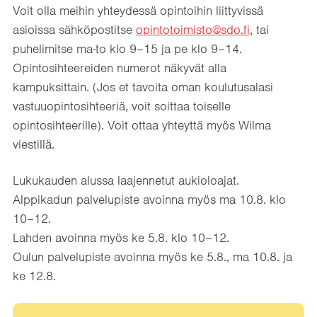
Voit olla meihin yhteydessä opintoihin liittyvissä
asioissa sähköpostitse
opintotoimisto@sdo.fi
, tai
puhelimitse ma-to klo 9–15 ja pe klo 9–14.
Opintosihteereiden numerot näkyvät alla
kampuksittain. (Jos et tavoita oman koulutusalasi
vastuuopintosihteeriä, voit soittaa toiselle
opintosihteerille). Voit ottaa yhteyttä myös Wilma
viestillä.
Lukukauden alussa laajennetut aukioloajat.
Alppikadun palvelupiste avoinna myös ma 10.8. klo
10–12.
Lahden avoinna myös ke 5.8. klo 10–12.
Oulun palvelupiste avoinna myös ke 5.8., ma 10.8. ja
ke 12.8.