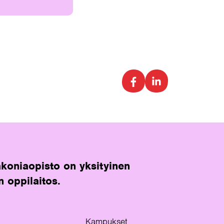
koniaopisto on yksityinen
n oppilaitos.
Kampukset