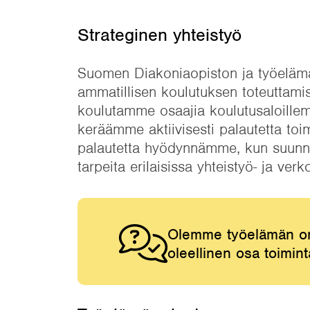
Strateginen yhteistyö
Suomen Diakoniaopiston ja työeläm
ammatillisen koulutuksen toteuttamis
koulutamme osaajia koulutusaloill
keräämme aktiivisesti palautetta toi
palautetta hyödynnämme, kun suunnit
tarpeita erilaisissa yhteistyö- ja ver
Olemme työelämän omi
oleellinen osa toim