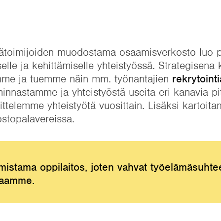
ätoimijoiden muodostama osaamisverkosto luo 
elle ja kehittämiselle yhteistyössä. Strategisen
emme ja tuemme näin mm. työnantajien
rekrytointi
minnastamme ja yhteistyöstä useita eri kanavia pit
telemme yhteistyötä vuosittain. Lisäksi kartoi
kostopalavereissa.
stama oppilaitos, joten vahvat työelämäsuhtee
intaamme.