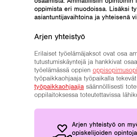
osaamista. Ammatillisiin opintoihin
oppimista eri muodoissa. Lisäksi ty
asiantuntijavaihtoina ja yhteisenä v
Arjen yhteistyö
Erilaiset työelämäjaksot ovat osa am
tutustumiskäyntejä ja hankkivat osa
työelämässä oppien
oppisopimusopi
työpaikkaohjaaja työpaikalla tekevät
työpaikkaohjaajia
säännöllisesti tote
oppilaitoksessa toteutettavissa lähi
Arjen yhteistyö on myö
opiskelijoiden opinto