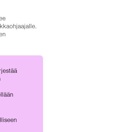
tee
kkaohjaajalle.
en
rjestää
n
llään
lliseen