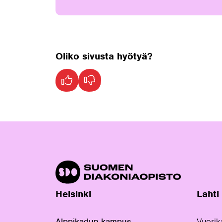
Oliko sivusta hyötyä?
Helsinki
Lahti
Alppikadun kampus
Vuorik