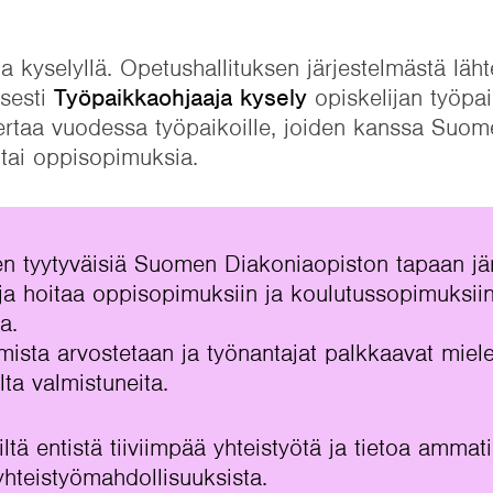
 kyselyllä. Opetushallituksen järjestelmästä läh
isesti
Työpaikkaohjaaja kysely
opiskelijan työpai
ertaa vuodessa työpaikoille, joiden kanssa Suom
 tai oppisopimuksia.
sen tyytyväisiä Suomen Diakoniaopiston tapaan jä
ja hoitaa oppisopimuksiin ja koulutussopimuksii
a.
sta arvostetaan ja työnantajat palkkaavat miele
a valmistuneita.
ltä entistä tiiviimpää yhteistyötä ja tietoa ammati
 yhteistyömahdollisuuksista.