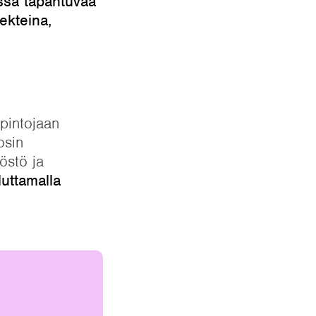
ässä tapahtuvaa
ekteina,
opintojaan
osin
östö ja
luttamalla