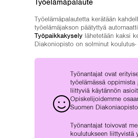
Työelämäpalaute
Työelämäpalautetta kerätään kahdella
työelämäjakson päätyttyä automaatt
Työpaikkakysely
lähetetään kaksi k
Diakoniopisto on solminut koulutus-
Työnantajat ovat erityi
työelämässä oppimista 
liittyviä käytännön asioit
Opiskelijoidemme osaami
Suomen Diakoniaopistolt
Työnantajat toivovat mei
koulutukseen liittyvistä