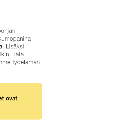
pohjan
a kumppanina
a
. Lisäksi
kin. Tätä
tamme työelämän
t ovat