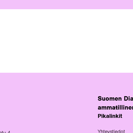
Suomen Dia
ammatilline
Pikalinkit
Yhteystiedot
atu 4