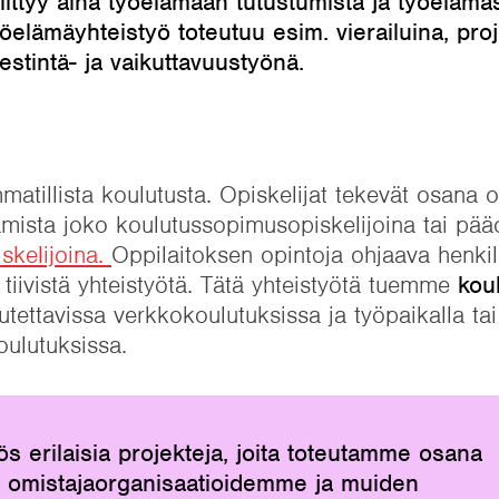
 liittyy aina työelämään tutustumista ja työeläm
öelämäyhteistyö toteutuu esim. vierailuina, proj
iestintä- ja vaikuttavuustyönä.
matillista koulutusta. Opiskelijat tekevät osana 
amista joko koulutussopimusopiskelijoina tai pää
skelijoina.
Oppilaitoksen opintoja ohjaava henkil
 tiivistä yhteistyötä. Tätä yhteistyötä tuemme
kou
utettavissa verkkokoulutuksissa ja työpaikalla tai
koulutuksissa.
s erilaisia projekteja, joita toteutamme osana
ja omistajaorganisaatioidemme ja muiden