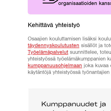
organisaatioiden kans
Kehittävä yhteistyö
Osaajien kouluttamisen lisäksi koul
täydennyskoulutusten
sisällöt ja t
Työelämäpalvelut
suunnittelee, toteu
yhteistyössä työelämäkumppanien ka
kumppanuusohjelmaan
joka kuvaa e
käytäntöjä yhteistyössä työnantajie