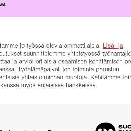
sa.
utamme jo työssä olevia ammattilaisia.
Lisä- ja
oteutukset suunnittelemme yhteistyössä työnantaji
ttaa ja arvioi erilaisia osaamisen kehittämisen p
nssa. Työelämäpalvelujen toiminta perustuu
rilaisia yhteistoiminnan muotoja. Kehitämme toim
n kanssa myös erilaisissa hankkeissa.