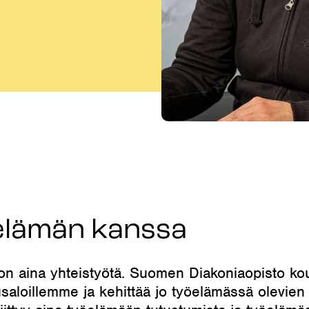
elämän kanssa
on aina yhteistyötä. Suomen Diakoniaopisto ko
saloillemme ja kehittää jo työelämässä olevien