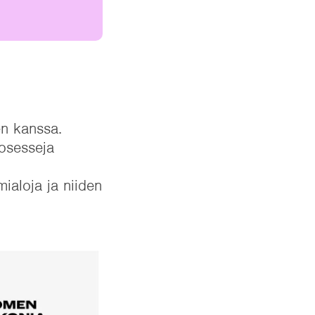
en kanssa.
rosesseja
ialoja ja niiden