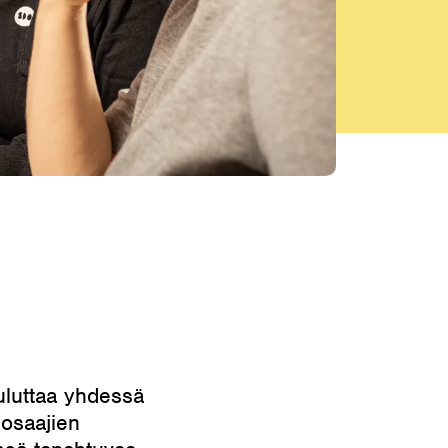
uluttaa yhdessä
 osaajien