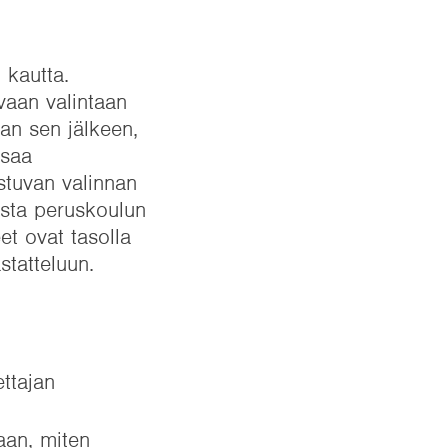
 kautta.
vaan valintaan
ian sen jälkeen,
 saa
stuvan valinnan
aista peruskoulun
et ovat tasolla
statteluun.
ettajan
taan, miten