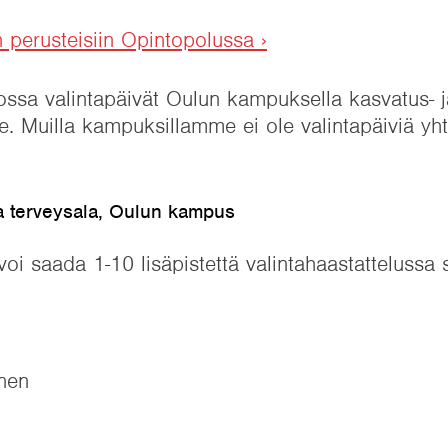
n perusteisiin Opintopolussa ›
sa valintapäivät Oulun kampuksella kasvatus- j
lle. Muilla kampuksillamme ei ole valintapäiviä yh
ja terveysala, Oulun kampus
voi saada 1-10 lisäpistettä valintahaastattelussa 
inen