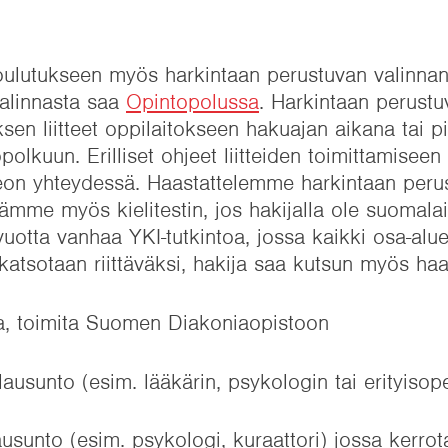
oulutukseen myös harkintaan perustuvan valinnan
valinnasta saa
Opintopolussa
. Harkintaan perustu
sen liitteet oppilaitokseen hakuajan aikana tai p
topolkuun. Erilliset ohjeet liitteiden toimittamiseen
eon yhteydessä. Haastattelemme harkintaan peru
stämme myös kielitestin, jos hakijalla ole suomal
uotta vanhaa YKI-tutkintoa, jossa kaikki osa-alue
to katsotaan riittäväksi, hakija saa kutsun myös haa
a, toimita Suomen Diakoniaopistoon
ausunto (esim. lääkärin, psykologin tai erityisop
ausunto (esim. psykologi, kuraattori) jossa kerro