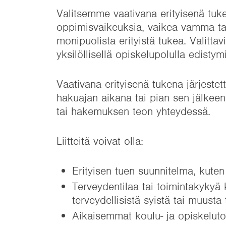
Valitsemme vaativana erityisenä tuken
oppimisvaikeuksia, vaikea vamma tai s
monipuolista erityistä tukea. Valittav
yksilöllisellä opiskelupolulla edistym
Vaativana erityisenä tukena järjestett
hakuajan aikana tai pian sen jälkeen.
tai hakemuksen teon yhteydessä.
Liitteitä voivat olla:
Erityisen tuen suunnitelma, ku
Terveydentilaa tai toimintakykyä 
terveydellisistä syistä tai muusta 
Aikaisemmat koulu- ja opiskeluto