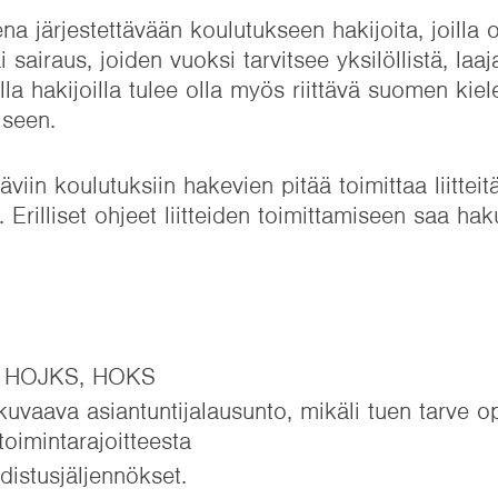
a järjestettävään koulutukseen hakijoita, joilla o
airaus, joiden vuoksi tarvitsee yksilöllistä, laaja
illa hakijoilla tulee olla myös riittävä suomen kiel
iseen.
äviin koulutuksiin hakevien pitää toimittaa liitteit
 Erilliset ohjeet liitteiden toimittamiseen saa ha
ten HOJKS, HOKS
kuvaava asiantuntijalausunto, mikäli tuen tarve o
toimintarajoitteesta
distusjäljennökset.