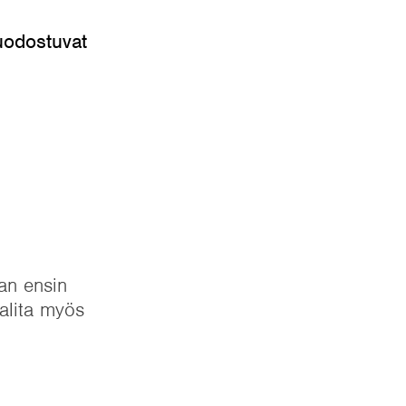
uodostuvat
aan ensin
valita myös