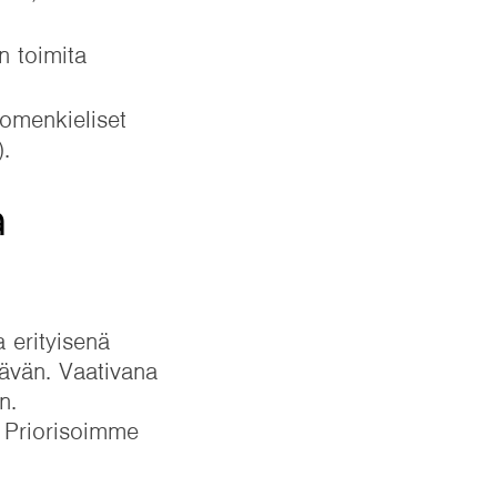
n toimita
uomenkieliset
.
ä
 erityisenä
tävän. Vaativana
n.
. Priorisoimme