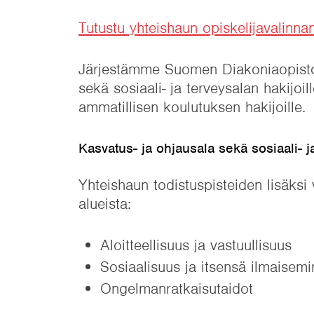
Tutustu yhteishaun opiskelijavalinna
Järjestämme Suomen Diakoniaopistos
sekä sosiaali- ja terveysalan hakijoi
ammatillisen koulutuksen hakijoille.
Kasvatus- ja ohjausala sekä sosiaali- 
Yhteishaun todistuspisteiden lisäksi 
alueista:
Aloitteellisuus ja vastuullisuus
Sosiaalisuus ja itsensä ilmaisem
Ongelmanratkaisutaidot