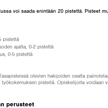
lussa voi saada enintään 20 pistettä. Pisteet m
 pistettä
den ajalta, 0-2 pistettä
s, 0-5 pistettä
 Tasapisteissä olevien hakijoiden osalta painotet
a työkokemuksen pisteitä. Opiskelijoita voidaan 
an perusteet