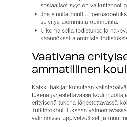
sosiaaliset syyt on vaikuttaneet 
Jos sinulta puuttuu perusopetukse
selvitys aiemmista opinnoista.
Ulkomaisella todistuksella hakeva
käännökset aiemmista todistuksis
Vaativana erityis
ammatillinen kou
Kaikki hakijat kutsutaan valintapäivä
tukena järjestettävässä kodinhuoltaj
erityisenä tukena järjestettävässä ko
Tutkintokoulutukseen valmentavassa 
valinnoissa oppivelvolliset ja muut n