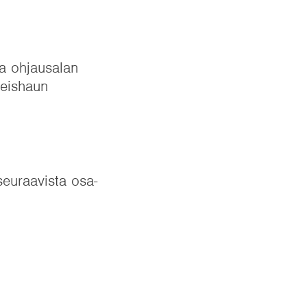
a ohjausalan
teishaun
seuraavista osa-