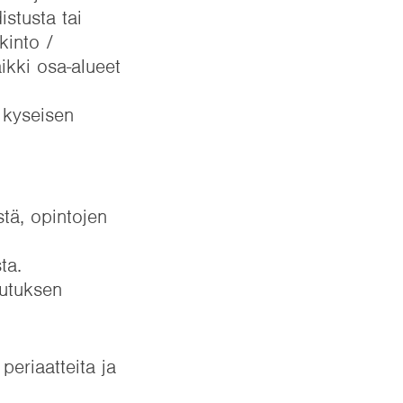
istusta tai
kinto /
ikki osa-alueet
 kyseisen
stä, opintojen
ta.
lutuksen
periaatteita ja