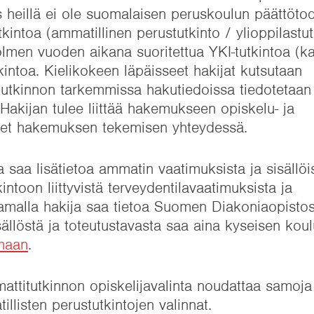
s heillä ei ole suomalaisen peruskoulun päättötod
kintoa (ammatillinen perustutkinto / ylioppilastut
olmen vuoden aikana suoritettua YKI-tutkintoa (ka
utkintoa. Kielikokeen läpäisseet hakijat kutsutaan
stutkinnon tarkemmissa hakutiedoissa tiedotetaan
 Hakijan tulee liittää hakemukseen opiskelu- ja
kset hakemuksen tekemisen yhteydessä.
 saa lisätietoa ammatin vaatimuksista ja sisällöi
intoon liittyvistä terveydentilavaatimuksista ja
malla hakija saa tietoa Suomen Diakoniaopistos
sällöstä ja toteutustavasta saa aina kyseisen kou
maan
.
attitutkinnon opiskelijavalinta noudattaa samoja 
illisten perustutkintojen valinnat.