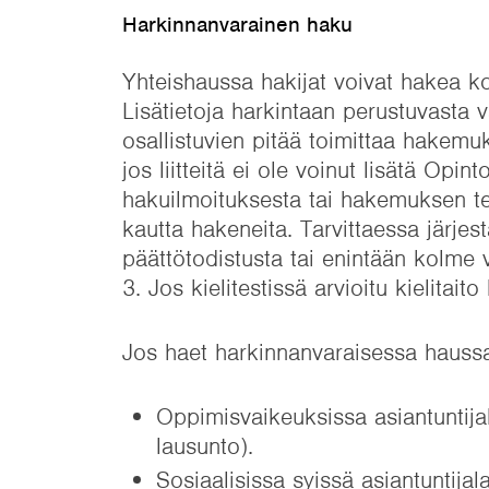
Harkinnanvarainen haku
Yhteishaussa hakijat voivat hakea k
Lisätietoja harkintaan perustuvasta 
osallistuvien pitää toimittaa hakemuk
jos liitteitä ei ole voinut lisätä Opin
hakuilmoituksesta tai hakemuksen t
kautta hakeneita. Tarvittaessa järje
päättötodistusta tai enintään kolme v
3. Jos kielitestissä arvioitu kielitai
Jos haet harkinnanvaraisessa hauss
Oppimisvaikeuksissa asiantuntijal
lausunto).
Sosiaalisissa syissä asiantuntijal