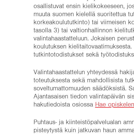
osallistuvat ensin kielikokeeseen, jo
muuta suomen kielellä suoritettua tut
korkeakoulututkinto) tai viimeisen k
tasolla 3) tai valtionhallinnon kielit
valintahaastatteluun. Jokaisen peru
koulutuksen kielitaitovaatimuksesta.
tutkintotodistukset sekä työtodistu
Valintahaastattelun yhteydessä hakija
toteutuksesta sekä mahdollisista tutk
soveltumattomuuden säädöksistä. Sa
Ajantasaisen tiedon valintapäivän si
hakutiedoista osiossa
Hae opiskele
Puhtaus- ja kiinteistöpalvelualan amm
pisteytystä kuin jatkuvan haun ammat