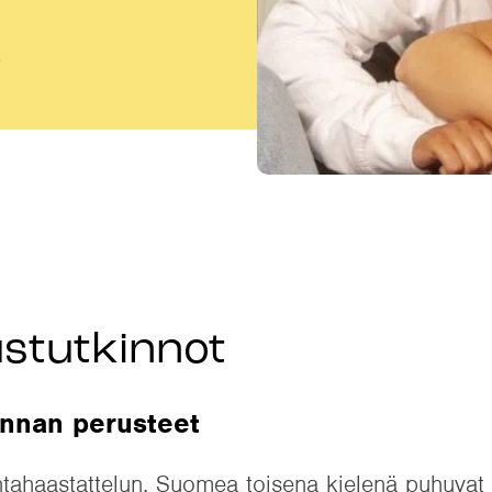
6
ustutkinnot
innan perusteet
tahaastattelun. Suomea toisena kielenä puhuvat 