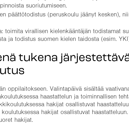
opinnoista suoriutumiseen.
n päättötodistus (peruskoulu jäänyt kesken), nii
: toimita virallisen kielenkääntäjän todistamat s
ta ja todistus suomen kielen taidosta (esim. YKI)
enä tukena järjestettäv
lutus
än oppilaitokseen. Valintapäivä sisältää vaativana
akoulutuksessa haastattelun ja toiminnallisen teh
kkikoulutuksessa hakijat osallistuvat haastatteluu
koulutuksessa hakijat osallistuvat haastatteluun
uoret hakijat.