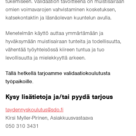
tukemiseen. Validaation tavoitteena on muistisairaan
omien voimavarojen vahvistaminen kosketuksen,
katsekontaktin ja läsnäolevan kuuntelun avulla.
Menetelmän käyttö auttaa ymmärtämään ja
hyväksymään muistisairaan tunteita ja todellisuutta,
vähentää työyhteisössä kiireen tuntua ja tuo
levollisuutta ja mielekkyyttä arkeen.
Tällä hetkellä tarjoamme validaatiokoulutusta
työpaikoille.
Kysy lisätietoja ja/tai pyydä tarjous
taydennyskoulutus@sdo.fi
Kirsi Myller-Pirinen, Asiakkuusvastaava
050 310 3431