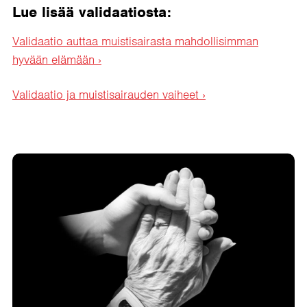
Lue lisää validaatiosta:
Validaatio auttaa muistisairasta mahdollisimman
hyvään elämään ›
Validaatio ja muistisairauden vaiheet ›