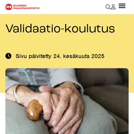
Validaatio-koulutus
Sivu päivitetty
24. kesäkuuta 2025