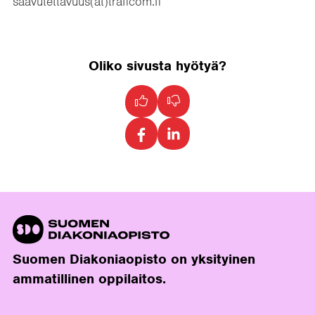
saavutettavuus(at)traficom.fi
Oliko sivusta hyötyä?
Suomen Diakoniaopisto on yksityinen
ammatillinen oppilaitos.