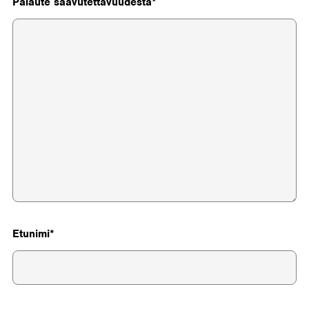
Palaute saavutettavuudesta
Etunimi