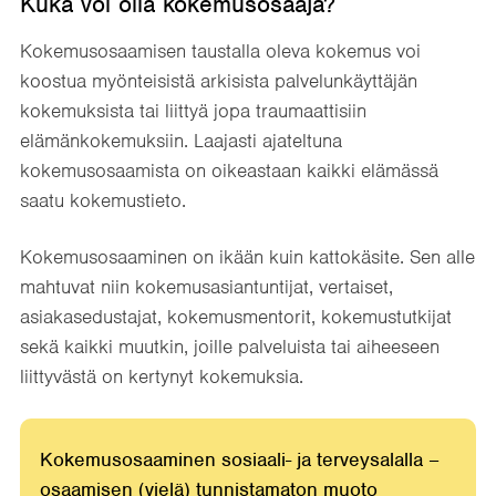
Kuka voi olla kokemusosaaja?
Kokemusosaamisen taustalla oleva kokemus voi
koostua myönteisistä arkisista palvelunkäyttäjän
kokemuksista tai liittyä jopa traumaattisiin
elämänkokemuksiin. Laajasti ajateltuna
kokemusosaamista on oikeastaan kaikki elämässä
saatu kokemustieto.
Kokemusosaaminen on ikään kuin kattokäsite. Sen alle
mahtuvat niin kokemusasiantuntijat, vertaiset,
asiakasedustajat, kokemusmentorit, kokemustutkijat
sekä kaikki muutkin, joille palveluista tai aiheeseen
liittyvästä on kertynyt kokemuksia.
Kokemusosaaminen sosiaali- ja terveysalalla –
osaamisen (vielä) tunnistamaton muoto