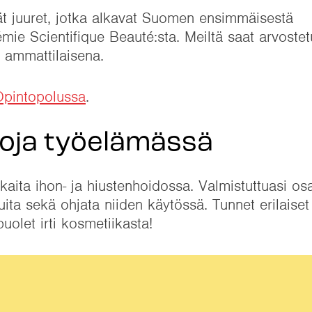
t juuret, jotka alkavat Suomen ensimmäisestä
ie Scientifique Beauté:sta. Meiltä saat arvostet
n ammattilaisena.
Opintopolussa
.
oja työelämässä
ita ihon- ja hiustenhoidossa. Valmistuttuasi osa
luita sekä ohjata niiden käytössä. Tunnet erilaiset 
puolet irti kosmetiikasta!
i