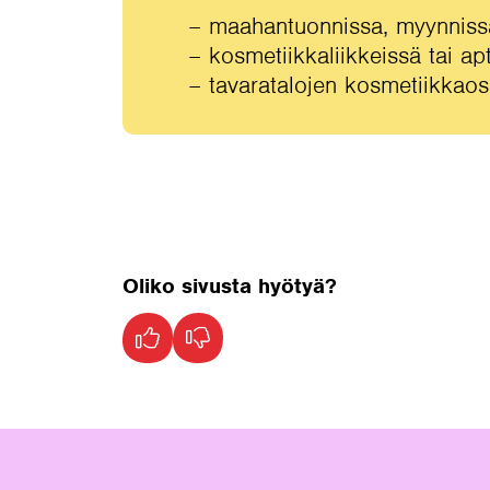
– maahantuonnissa, myynnissä
– kosmetiikkaliikkeissä tai ap
– tavaratalojen kosmetiikkaosa
Oliko sivusta hyötyä?