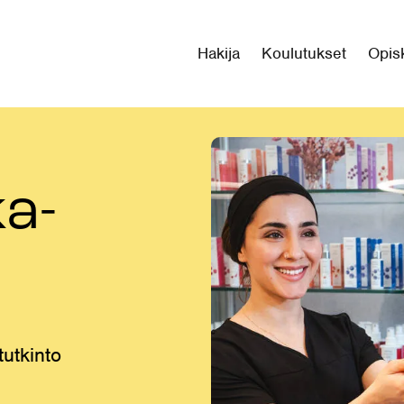
Hakija
Koulutukset
Opisk
a­
utkinto