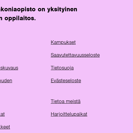
koniaopisto on yksityinen
n oppilaitos.
Kampukset
Saavutettavuusseloste
uuskuvaus
Tietosuoja
ouden
Evästeseloste
Tietoa meistä
kat
Harjoittelupaikat
kkeet