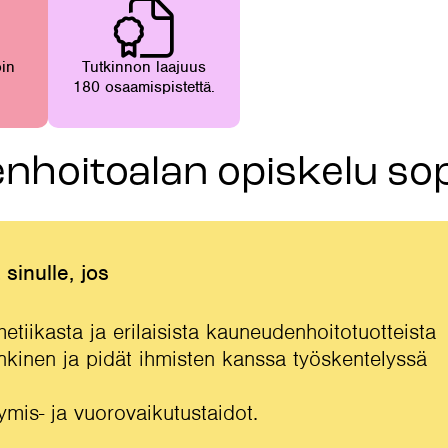
oin
Tutkinnon laajuus
180 osaamispistettä.
nhoitoalan opiskelu sop
sinulle, jos
etiikasta ja erilaisista kauneudenhoitotuotteista
nkinen ja pidät ihmisten kanssa työskentelyssä
tymis- ja vuorovaikutustaidot.