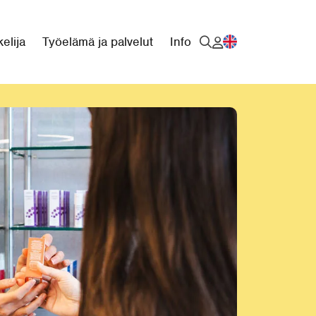
elija
Työelämä ja palvelut
Info