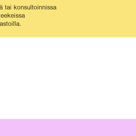
 tai konsultoinnissa
teekeissa
stoilla.