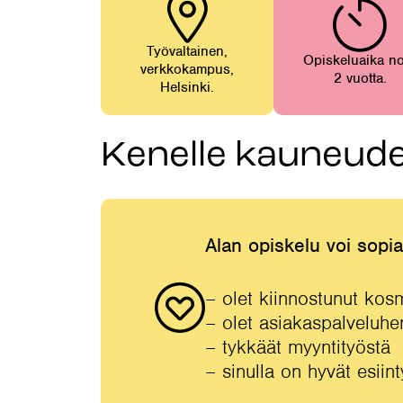
Työvaltainen,
Opiskeluaika n
verkkokampus,
2 vuotta.
Helsinki.
Kenelle kauneude
Alan opiskelu voi sopia 
– olet kiinnostunut kosm
– olet asiakaspalveluhe
– tykkäät myyntityöstä
– sinulla on hyvät esiin