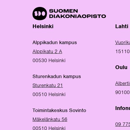
Helsinki
Lahti
Alppikadun kampus
Vuorik
Alppikatu 2 A
15110 
00530 Helsinki
Oulu
Sturenkadun kampus
Albert
Sturenkatu 21
90100
00510 Helsinki
Info
Toimintakeskus Sovinto
Mäkelänkatu 56
09 77
00510 Helsinki