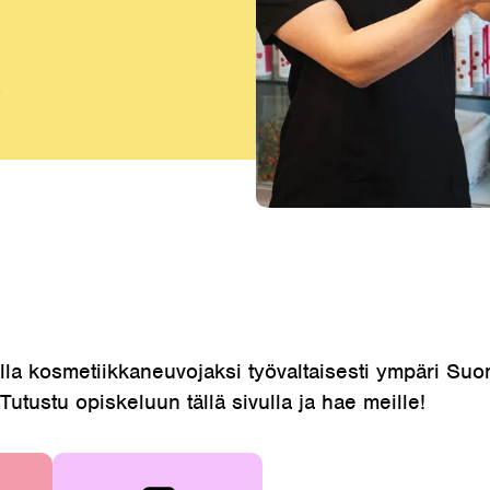
6
la kosmetiikkaneuvojaksi työvaltaisesti ympäri Su
utustu opiskeluun tällä sivulla ja hae meille!