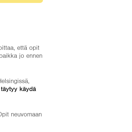
ttaa, että opit
spaikka jo ennen
elsingissä,
 täytyy käydä
. Opit neuvomaan