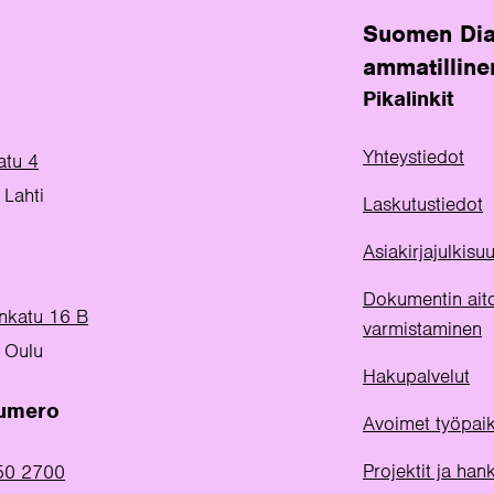
Suomen Dia
ammatilline
Pikalinkit
Yhteystiedot
atu 4
Lahti
Laskutustiedot
Asiakirjajulkis
Dokumentin ait
inkatu 16 B
varmistaminen
 Oulu
Hakupalvelut
numero
Avoimet työpai
Projektit ja han
50 2700