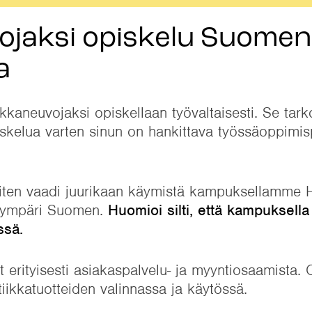
ojaksi opiskelu Suomen
a
neuvojaksi opiskellaan työvaltaisesti. Se tarkoi
iskelua varten sinun on hankittava työssäoppimi
siten vaadi juurikaan käymistä kampuksellamme H
si ympäri Suomen.
Huomioi silti, että kampuksella
ssä.
 erityisesti asiakaspalvelu- ja myyntiosaamista
ikkatuotteiden valinnassa ja käytössä.