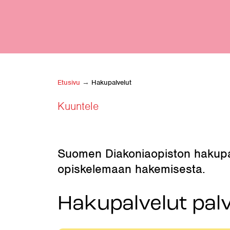
Etusivu
→
Hakupalvelut
Kuuntele
Suomen Diakoniaopiston hakupalv
opiskelemaan hakemisesta.
Hakupalvelut pal