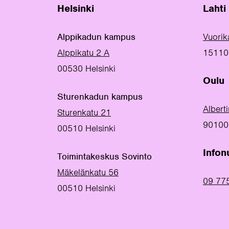
Helsinki
Lahti
Alppikadun kampus
Vuorik
Alppikatu 2 A
15110 
00530 Helsinki
Oulu
Sturenkadun kampus
Albert
Sturenkatu 21
90100
00510 Helsinki
Info
Toimintakeskus Sovinto
Mäkelänkatu 56
09 77
00510 Helsinki