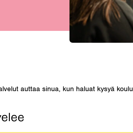
elut auttaa sinua, kun haluat kysyä koulut
velee