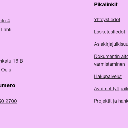
Pikalinkit
Yhteystiedot
atu 4
Lahti
Laskutustiedot
Asiakirjajulkis
Dokumentin ait
inkatu 16 B
varmistaminen
 Oulu
Hakupalvelut
numero
Avoimet työpai
Projektit ja han
50 2700