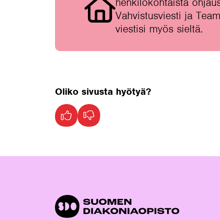
henkilökohtaista ohjaus
Vahvistusviesti ja Team
viestisi myös sieltä.
Oliko sivusta hyötyä?