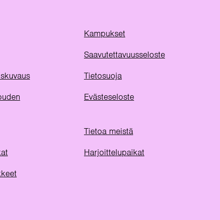
Kampukset
Saavutettavuusseloste
uuskuvaus
Tietosuoja
ouden
Evästeseloste
Tietoa meistä
kat
Harjoittelupaikat
kkeet