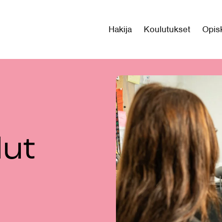
Hakija
Koulutukset
Opisk
lut