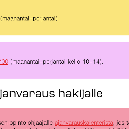
(maanantai–perjantai)
700
(maanantai–perjantai kello 10–14).
janvaraus hakijalle
sen opinto-ohjaajalle
ajanvarauskalenterista
, jos 