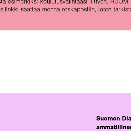
ta esimerkiksi koulutusvalintaasi liittyen. HUOM!
s-linkki saattaa mennä roskapostiin, joten tarkist
Suomen Dia
ammatilline