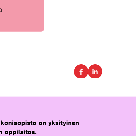
a
koniaopisto on yksityinen
n oppilaitos.