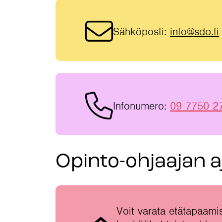
Sähköposti:
info@sdo.fi
Infonumero:
09 7750 2
Opinto-ohjaajan a
Voit varata etätapaami