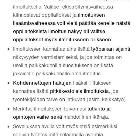
ilmoituksella. Valitse rekiströitymisvaiheessa
kiinnostavat oppilaitokset ja
ilmoituksen
lisäämisvaiheessa voit vielä päättää kenelle näistä
oppilaitoksista ilmoitus näkyy eli valitse
oppilaitokset myös ilmoitukseen erikseen.
Ilmoitukseen kannattaa aina lisätä
työpaikan sijainti
näkyvyyden varmistamiseksi, ja jos toimintaa on
useilla paikkakunnilla suosituksena on lisätä
jokaiselle paikkakunnalle oma ilmoitus.
Kohdennettujen hakujen
lisäksi Tiitukseen
kannattaa lisätä
pitkäkestoisia ilmoituksia
, jos
työntekijöiden tarve on jatkuvaa (esim. keikkatyö)
Merkitse ilmoitukseen toivomasi
tutkinto ja
opintojen vaihe sekä
mahdollinen ikäraja.
Sovelluksen avulla voit myös etsiä esimerkiksi
sopivia työntekijöitä selaamalla avoimia