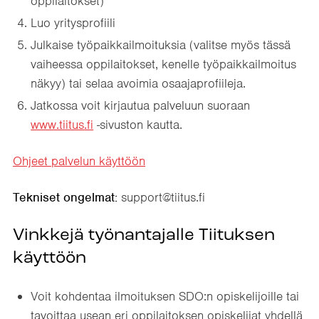
oppilaitokset)
Luo yritysprofiili
Julkaise työpaikkailmoituksia (valitse myös tässä
vaiheessa oppilaitokset, kenelle työpaikkailmoitus
näkyy) tai selaa avoimia osaajaprofiileja.
Jatkossa voit kirjautua palveluun suoraan
www.tiitus.fi
-sivuston kautta.
Ohjeet palvelun käyttöön
Tekniset ongelmat:
support@tiitus.fi
Vinkkejä työnantajalle Tiituksen
käyttöön
Voit kohdentaa ilmoituksen SDO:n opiskelijoille tai
tavoittaa usean eri oppilaitoksen opiskelijat yhdellä