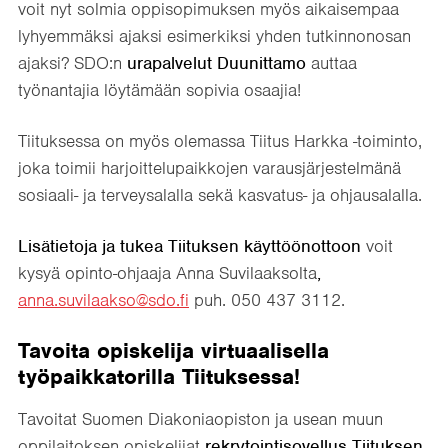
voit nyt solmia oppisopimuksen myös aikaisempaa
lyhyemmäksi ajaksi esimerkiksi yhden tutkinnonosan
ajaksi? SDO:n
urapalvelut Duunittamo
auttaa
työnantajia löytämään sopivia osaajia!
Tiituksessa on myös olemassa Tiitus Harkka -toiminto,
joka toimii harjoittelupaikkojen varausjärjestelmänä
sosiaali- ja terveysalalla sekä kasvatus- ja ohjausalalla.
Lisätietoja ja tukea Tiituksen käyttöönottoon
voit
kysyä opinto-ohjaaja Anna Suvilaaksolta
,
anna.suvilaakso@sdo.fi
puh. 050 437 3112.
Tavoita opiskelija virtuaalisella
työpaikkatorilla Tiituksessa!
Tavoitat Suomen Diakoniaopiston ja usean muun
oppilaitoksen opiskelijat
rekrytointisovellus Tiituksen