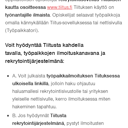
kautta osoitteessa
www.tiitus.fi
Tiituksen käyttö on
työnantajille ilmaista.
Opiskelijat selaavat työpaikkoja
omalla kännykällään Tiitus-sovelluksessa tai nettisivulla
(Työpaikkatori).
V
oit hyödyntää Tiitusta kahdella
tavalla, työpaikkojen ilmoituskanavana ja
rekrytointijärjestelmänä:
A. Voit julkaista
työpaikkailmoituksen Tiituksessa
ulkoisella linkillä
, jolloin haku ohjautuu
haluamallesi rekrytointisivustolle tai yrityksen
yleiselle nettisivulle, kerro ilmoituksessa miten
hakeminen tapahtuu.
B. Jos hyödynnät
Tiitusta
rekrytointijärjestelmänä,
pystyt ilmoitusten