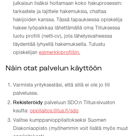
julkaisun lisäksi hoitamaan koko hakuprosessin:
tarkastele ja lajittele hakemuksia, chattaa
hakijoiden kanssa. Tässä tapauksessa opiskelija
hakee työpaikkaa lähettämällä oma Tiituksessa
luotu profiili (netti-cv), jota lähetysvaiheessa
täydentää lyhyellä hakemuksella. Tutustu
opiskelijan
esimerkkiprofiiliin.
Näin otat palvelun käyttöön
Varmista yrityksestäsi, että sillä ei ole jo tili
palvelussa.
Rekisteröidy
palveluun SDO:n Tiitus-sivuston
kautta:
oppilaitos.tiitus.fi/sdo
Valitse kumppanioppilaitokseksi Suomen
Diakoniaopisto (myöhemmin voit lisätä myös muut