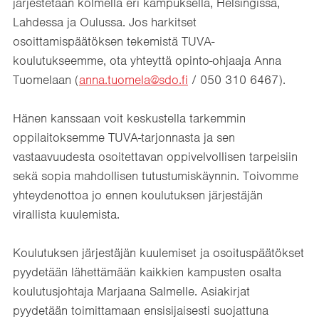
järjestetään kolmella eri kampuksella, Helsingissä,
Lahdessa ja Oulussa. Jos harkitset
osoittamispäätöksen tekemistä TUVA-
koulutukseemme, ota yhteyttä opinto-ohjaaja Anna
Tuomelaan (
anna.tuomela@sdo.fi
/ 050 310 6467).
Hänen kanssaan voit keskustella tarkemmin
oppilaitoksemme TUVA-tarjonnasta ja sen
vastaavuudesta osoitettavan oppivelvollisen tarpeisiin
sekä sopia mahdollisen tutustumiskäynnin. Toivomme
yhteydenottoa jo ennen koulutuksen järjestäjän
virallista kuulemista.
Koulutuksen järjestäjän kuulemiset ja osoituspäätökset
pyydetään lähettämään kaikkien kampusten osalta
koulutusjohtaja Marjaana Salmelle. Asiakirjat
pyydetään toimittamaan ensisijaisesti suojattuna