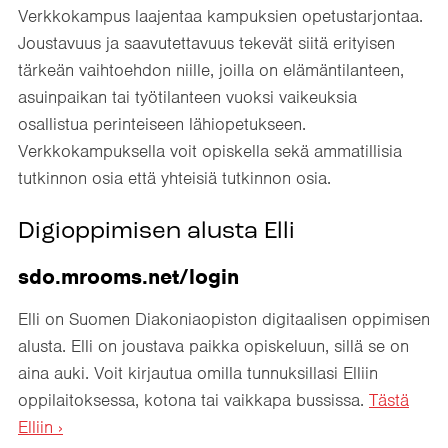
Verkkokampus laajentaa kampuksien opetustarjontaa.
Joustavuus ja saavutettavuus tekevät siitä erityisen
tärkeän vaihtoehdon niille, joilla on elämäntilanteen,
asuinpaikan tai työtilanteen vuoksi vaikeuksia
osallistua perinteiseen lähiopetukseen.
Verkkokampuksella voit opiskella sekä ammatillisia
tutkinnon osia että yhteisiä tutkinnon osia.
Digioppimisen alusta Elli
sdo.mrooms.net/login
Elli on Suomen Diakoniaopiston digitaalisen oppimisen
alusta. Elli on joustava paikka opiskeluun, sillä se on
aina auki. Voit kirjautua omilla tunnuksillasi Elliin
oppilaitoksessa, kotona tai vaikkapa bussissa.
Tästä
Elliin ›