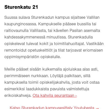
Sturenkatu 21
Suussa sulava Sturenkadun kampus sijaitsee Vallilan
kaupunginosassa. Kampukselle pääsee bussilla tai
raitiovaunulla Vallilasta, tai kävellen Pasilan asemalta
kahdessakymmenessä minuutissa. Sturenkadulla
opiskelevat tulevat kokit ja toimitilahuoltajat. Vastikään
remontoidut opetuskeittiöt ja tilat tarjoavat eriomaisen
oppimisympäristön opiskelulle.
Meille pääset sisään kulkemalla ajoluiskaa alas asti,
perimmäiseen nurkkaan. Löytäjä palkitaan, sillä
kampuksella toimii opiskelijakahvila, josta voit ostaa
esimerkiksi laadukkaista pavuista valmistettuja
erikoiskahveja.
Ota kahvila seurantaan ›
Katso Sturenkadun kampusesittely Youtubesta