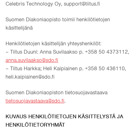
Celebris Technology Oy, support@tiitus.fi
Suomen Diakoniaopisto toimii henkilötietojen
käsittelijänä
Henkilötietojen käsittelijän yhteyshenkilöt:
– Tiitus Duuni: Anna Suvilaakso p. +358 50 4373112,
anna.suvilaakso@sdo.fi
– Tiitus Harkka; Heli Kaipiainen p. +358 50 436110,
heli.kaipiainen@sdo.fi
Suomen Diakoniaopiston tietosuojavastaava
tietosuojavastaava@sdo.fi
.
KUVAUS HENKILÖTIETOJEN KÄSITTELYSTÄ JA
HENKILÖTIETORYHMÄT