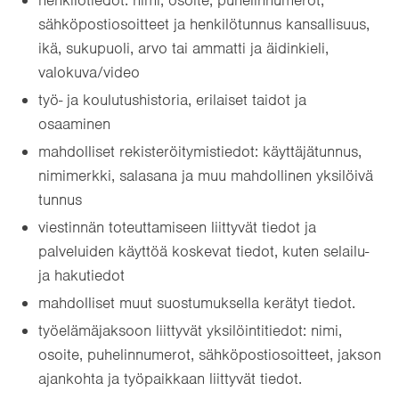
henkilötiedot: nimi, osoite, puhelinnumerot,
sähköpostiosoitteet ja henkilötunnus kansallisuus,
ikä, sukupuoli, arvo tai ammatti ja äidinkieli,
valokuva/video
työ- ja koulutushistoria, erilaiset taidot ja
osaaminen
mahdolliset rekisteröitymistiedot: käyttäjätunnus,
nimimerkki, salasana ja muu mahdollinen yksilöivä
tunnus
viestinnän toteuttamiseen liittyvät tiedot ja
palveluiden käyttöä koskevat tiedot, kuten selailu-
ja hakutiedot
mahdolliset muut suostumuksella kerätyt tiedot.
työelämäjaksoon liittyvät yksilöintitiedot: nimi,
osoite, puhelinnumerot, sähköpostiosoitteet, jakson
ajankohta ja työpaikkaan liittyvät tiedot.