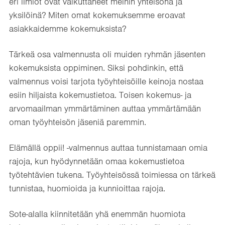
eri ilmiöt ovat vaikuttaneet meihin yhteisönä ja
yksilöinä? Miten omat kokemuksemme eroavat
asiakkaidemme kokemuksista?
Tärkeä osa valmennusta oli muiden ryhmän jäsenten
kokemuksista oppiminen. Siksi pohdinkin, että
valmennus voisi tarjota työyhteisöille keinoja nostaa
esiin hiljaista kokemustietoa. Toisen kokemus- ja
arvomaailman ymmärtäminen auttaa ymmärtämään
oman työyhteisön jäseniä paremmin.
Elämällä oppii! -valmennus auttaa tunnistamaan omia
rajoja, kun hyödynnetään omaa kokemustietoa
työtehtävien tukena. Työyhteisössä toimiessa on tärkeä
tunnistaa, huomioida ja kunnioittaa rajoja.
Sote-alalla kiinnitetään yhä enemmän huomiota