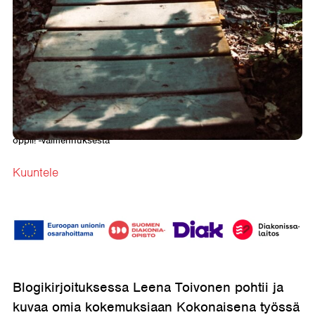
Etusivu
→
Ajankohtaista
→
Kokemuksia ja näkökulmia Elämällä
oppii! -valmennuksesta
Kuuntele
Blogikirjoituksessa Leena Toivonen pohtii ja
kuvaa omia kokemuksiaan Kokonaisena työssä