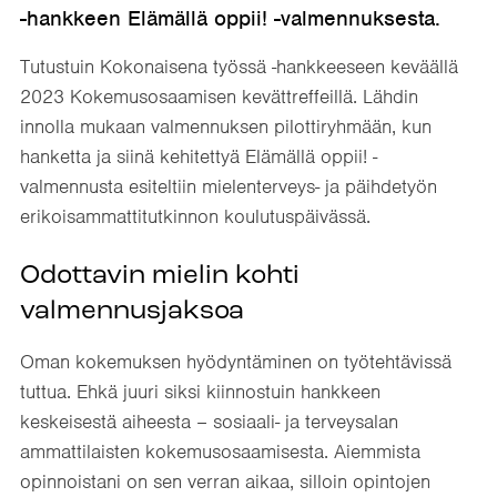
-hankkeen Elämällä oppii! -valmennuksesta.
Tutustuin Kokonaisena työssä -hankkeeseen keväällä
2023 Kokemusosaamisen kevättreffeillä. Lähdin
innolla mukaan valmennuksen pilottiryhmään, kun
hanketta ja siinä kehitettyä Elämällä oppii! -
valmennusta esiteltiin mielenterveys- ja päihdetyön
erikoisammattitutkinnon koulutuspäivässä.
Odottavin mielin kohti
valmennusjaksoa
Oman kokemuksen hyödyntäminen on työtehtävissä
tuttua. Ehkä juuri siksi kiinnostuin hankkeen
keskeisestä aiheesta – sosiaali- ja terveysalan
ammattilaisten kokemusosaamisesta. Aiemmista
opinnoistani on sen verran aikaa, silloin opintojen