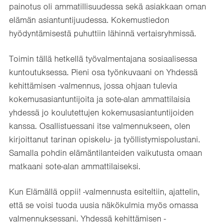
painotus oli ammatillisuudessa sekä asiakkaan oman
elämän asiantuntijuudessa. Kokemustiedon
hyödyntämisestä puhuttiin lähinnä vertaisryhmissä.
Toimin tällä hetkellä työvalmentajana sosiaalisessa
kuntoutuksessa. Pieni osa työnkuvaani on Yhdessä
kehittämisen -valmennus, jossa ohjaan tulevia
kokemusasiantuntijoita ja sote-alan ammattilaisia
yhdessä jo koulutettujen kokemusasiantuntijoiden
kanssa. Osallistuessani itse valmennukseen, olen
kirjoittanut tarinan opiskelu- ja työllistymispolustani.
Samalla pohdin elämäntilanteiden vaikutusta omaan
matkaani sote-alan ammattilaiseksi.
Kun Elämällä oppii! -valmennusta esiteltiin, ajattelin,
että se voisi tuoda uusia näkökulmia myös omassa
valmennuksessani. Yhdessä kehittämisen -