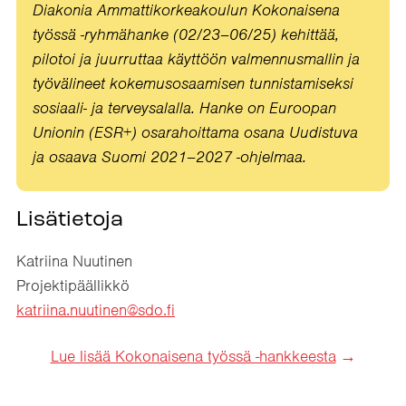
Diakonia Ammattikorkeakoulun Kokonaisena
työssä -ryhmähanke (02/23–06/25) kehittää,
pilotoi ja juurruttaa käyttöön valmennusmallin ja
työvälineet kokemusosaamisen tunnistamiseksi
sosiaali- ja terveysalalla. Hanke on Euroopan
Unionin (ESR+) osarahoittama osana Uudistuva
ja osaava Suomi 2021–2027 -ohjelmaa.
Lisätietoja
Katriina Nuutinen
Projektipäällikkö
katriina.nuutinen@sdo.fi
Lue lisää Kokonaisena työssä -hankkeesta