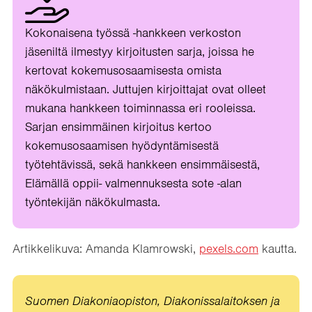
Kokonaisena työssä -hankkeen verkoston
jäseniltä ilmestyy kirjoitusten sarja, joissa he
kertovat kokemusosaamisesta omista
näkökulmistaan. Juttujen kirjoittajat ovat olleet
mukana hankkeen toiminnassa eri rooleissa.
Sarjan ensimmäinen kirjoitus kertoo
kokemusosaamisen hyödyntämisestä
työtehtävissä, sekä hankkeen ensimmäisestä,
Elämällä oppii- valmennuksesta sote -alan
työntekijän näkökulmasta.
Artikkelikuva: Amanda Klamrowski,
pexels.com
kautta.
Suomen Diakoniaopiston, Diakonissalaitoksen ja