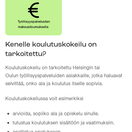
Työllisyyspalveluiden
maksusitoumuksella
Kenelle koulutuskokeilu on
tarkoitettu?
Koulutuskokeilu on tarkoitettu Helsingin tai
Oulun työllisyyspalveluiden asiakkaille, jotka haluavat
selvittää, onko ala ja koulutus itselle sopivia.
Koulutuskokeilussa voit esimerkiksi
arvioida, sopiiko ala ja opiskelu sinulle.
tutustua koulutuksen sisältöön ja vaatimuksiin.
osallistua opetukseen.