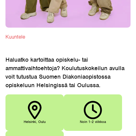
Etusivu
→
Koulutuskokeilu Suomen Diakoniaopistolla
Kuuntele
Haluatko kartoittaa opiskelu- tai
ammattivaihtoehtoja? Koulutuskokeilun avulla
voit tutustua Suomen Diakoniaopistossa
opiskeluun Helsingissä tai Oulussa.
Helsinki, Oulu
Noin 1-2 viikkoa