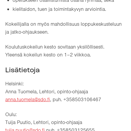
opetukseen osallistumista osana ryhmää, sekä
kielitaidon, tuen ja toimintakyvyn arviointia.
Kokeilijalla on myös mahdollisuus loppukeskusteluun
ja jatko-ohjaukseen.
Koulutuskokeilun kesto sovitaan yksilöllisesti.
Yleensä kokeilun kesto on 1–2 viikkoa.
Lisätietoja
Helsinki:
Anna Tuomela, Lehtori, opinto-ohjaaja
anna.tuomela@sdo.fi
, puh. +358503106467
Oulu:
Tuija Puutio, Lehtori, opinto-ohjaaja
tuija.puutio@sdo.fi
puh. +358503125655