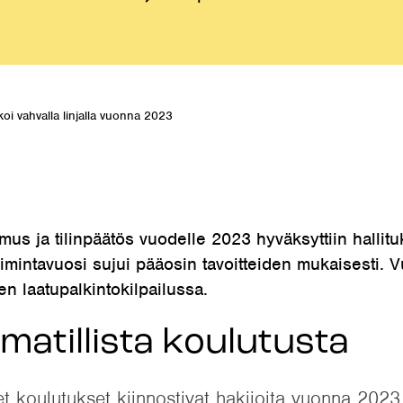
oi vahvalla linjalla vuonna 2023
s ja tilinpäätös vuodelle 2023 hyväksyttiin hallit
intavuosi sujui pääosin tavoitteiden mukaisesti. 
n laatupalkintokilpailussa.
atillista koulutusta
koulutukset kiinnostivat hakijoita vuonna 2023. 