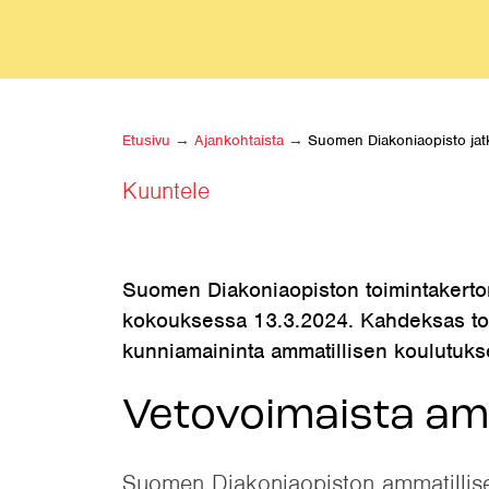
Etusivu
→
Ajankohtaista
→
Suomen Diakoniaopisto jatk
Kuuntele
Suomen Diakoniaopiston toimintakertomu
kokouksessa 13.3.2024. Kahdeksas toim
kunniamaininta ammatillisen koulutukse
Vetovoimaista amm
Suomen Diakoniaopiston ammatilliset 