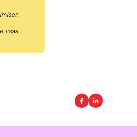
pimisen
e lisää