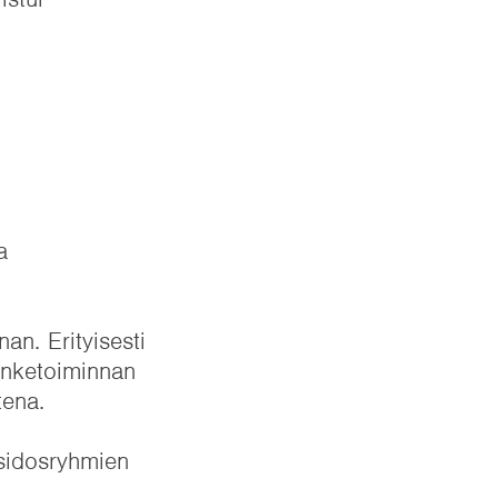
a
n. Erityisesti
Hanketoiminnan
tena.
 sidosryhmien