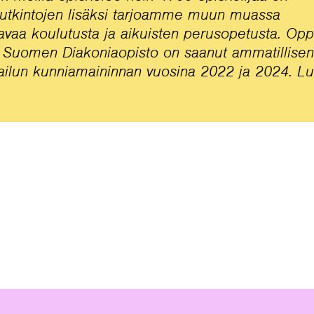
 tutkintojen lisäksi tarjoamme muun muassa
avaa koulutusta ja aikuisten perusopetusta. Op
. Suomen Diakoniaopisto on saanut ammatillisen
pailun kunniamaininnan vuosina 2022 ja 2024. Lu