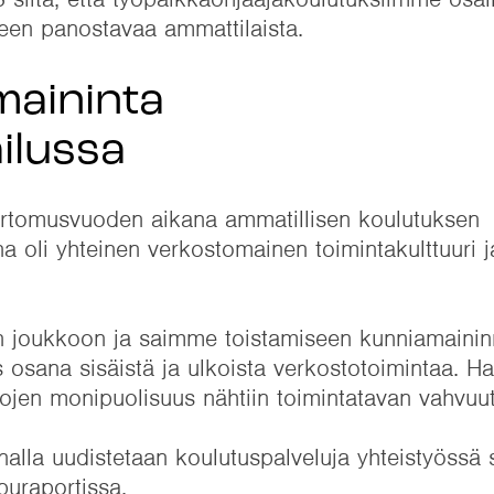
seen panostavaa ammattilaista.
maininta
ailussa
ertomusvuoden aikana ammatillisen koulutuksen
na oli yhteinen verkostomainen toimintakulttuuri j
 joukkoon ja saimme toistamiseen kunniamaininna
s osana sisäistä ja ulkoista verkostotoimintaa. 
tojen monipuolisuus nähtiin toimintatavan vahvuu
nalla uudistetaan koulutuspalveluja yhteistyössä
puraportissa.