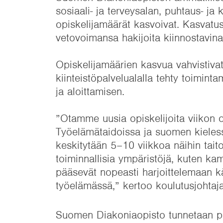
sosiaali- ja terveysalan, puhtaus- ja 
opiskelijamäärät kasvoivat. Kasvatus
vetovoimansa hakijoita kiinnostavina
Opiskelijamäärien kasvua vahvistivat 
kiinteistöpalvelualalla tehty toiminta
ja aloittamisen.
”Otamme uusia opiskelijoita viikon or
Työelämätaidoissa ja suomen kielessä
keskitytään 5–10 viikkoa näihin tai
toiminnallisia ympäristöjä, kuten kamp
pääsevät nopeasti harjoittelemaan käd
työelämässä,” kertoo koulutusjohta
Suomen Diakoniaopisto tunnetaan pai