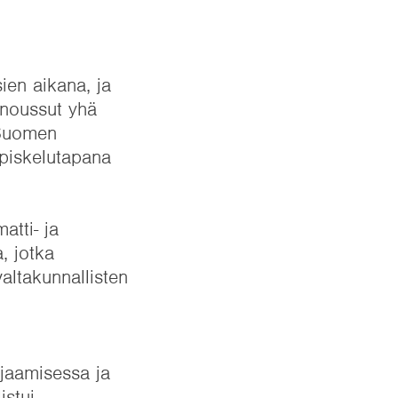
ien aikana, ja
noussut yhä
 Suomen
piskelutapana
atti- ja
, jotka
altakunnallisten
jaamisessa ja
istui