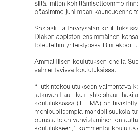
siitä, miten kehittämisotteemme rinn
pääsimme juhlimaan kauneudenhoitoa
Sosiaali- ja terveysalan koulutuksiss
Diakoniaopiston ensimmäinen kansainv
toteutettiin yhteistyössä Rinnekodit 
Ammatillisen koulutuksen ohella Suo
valmentavissa koulutuksissa.
“Tutkintokoulutukseen valmentava ko
jatkuvan haun kuin yhteishaun haki
koulutuksessa (TELMA) on tiivistetty
monipuolisempia mahdollisuuksia tutu
perustaitojen vahvistaminen on autta
koulutukseen,” kommentoi koulutus