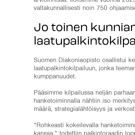
valtakunnallisesti noin 750 ohjaami
Jo toinen kunnia
laatupalkintokilp
Suomen Diakoniaopisto osallistui k
laatupalkintokilpailuun, jonka teema
kumppanuudet.
Pääsimme kilpailussa neljän parhaan
hanketoiminnalla nähtiin iso merkity
määrä, strategialähtöisyys ja verkos
”Rohkeasti kokeilevalla hanketoimin
kanssa,” todettiin palkintoraadin lop