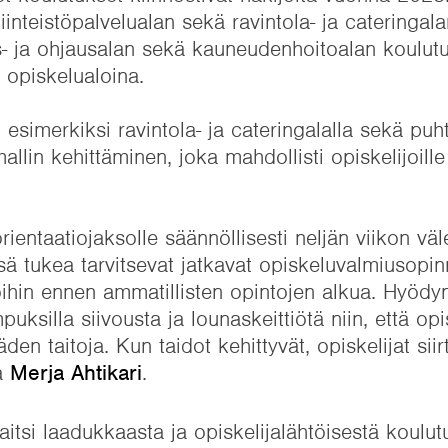
kiinteistöpalvelualan sekä ravintola- ja cateringal
- ja ohjausalan sekä kauneudenhoitoalan koulutuk
 opiskelualoina.
esimerkiksi ravintola- ja cateringalalla sekä puht
mallin kehittäminen, joka mahdollisti opiskelijoill
ientaatiojaksolle säännöllisesti neljän viikon väl
 tukea tarvitsevat jatkavat opiskeluvalmiusopinn
toihin ennen ammatillisten opintojen alkua. Hyö
uksilla siivousta ja lounaskeittiötä niin, että opi
en taitoja. Kun taidot kehittyvät, opiskelijat si
ja
Merja Ahtikari
.
tsi laadukkaasta ja opiskelijalähtöisestä koulu