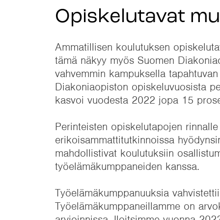
Opiskelutavat m
Ammatillisen koulutuksen opiskelutav
tämä näkyy myös Suomen Diakoniaop
vahvemmin kampuksella tapahtuvan 
Diakoniaopiston opiskeluvuosista p
kasvoi vuodesta 2022 jopa 15 prose
Perinteisten opiskelutapojen rinnalle
erikoisammattitutkinnoissa hyödynsim
mahdollistivat koulutuksiin osallist
työelämäkumppaneiden kanssa.
Työelämäkumppanuuksia vahvistettii
Työelämäkumppaneillamme on arvokas
arvioinnissa. Iloitsimme vuonna 2023