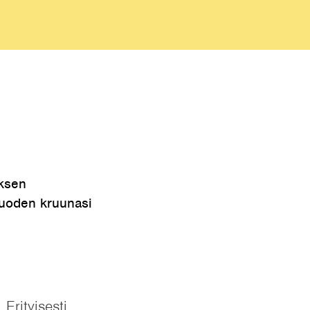
uksen
Vuoden kruunasi
Erityisesti