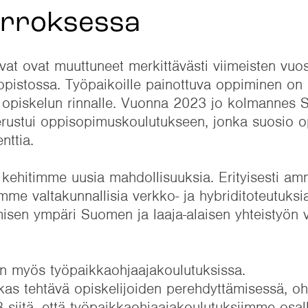
urroksessa
at ovat muuttuneet merkittävästi viimeisten vuos
istossa. Työpaikoille painottuva oppiminen on 
opiskelun rinnalle. Vuonna 2023 jo kolmannes
erustui oppisopimuskoulutukseen, jonka suosio o
nttia.
 kehitimme uusia mahdollisuuksia. Erityisesti amm
me valtakunnallisia verkko- ja hybriditoteutuksia
umisen ympäri Suomen ja laaja-alaisen yhteistyön v
n myös työpaikkaohjaajakoulutuksissa.
 tehtävä opiskelijoiden perehdyttämisessä, oh
 siitä, että työpaikkaohjaajakoulutuksiimme osall