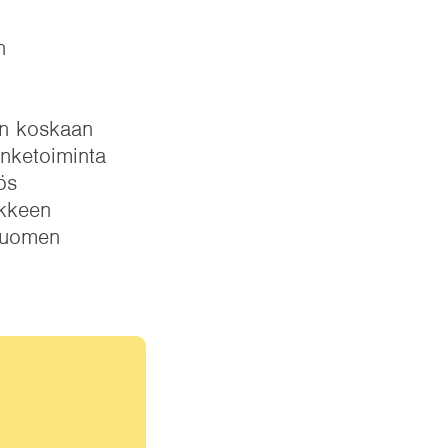
n
in koskaan
anketoiminta
ös
nkkeen
 Suomen
,