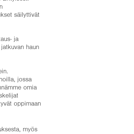
an
set säilyttivät
aus- ja
e jatkuvan haun
ein.
oilla, jossa
dynnämme omia
skelijat
irtyvät oppimaan
tuksesta, myös