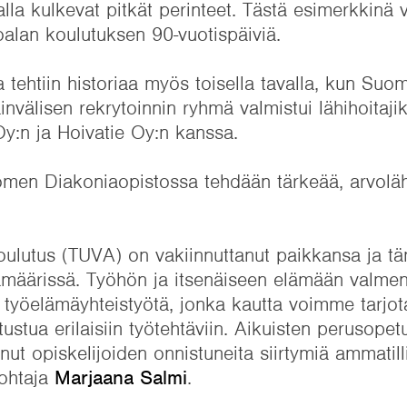
alla kulkevat pitkät perinteet. Tästä esimerkkin
lan koulutuksen 90-vuotispäiviä.
a tehtiin historiaa myös toisella tavalla, kun Suo
älisen rekrytoinnin ryhmä valmistui lähihoitajik
Oy:n ja Hoivatie Oy:n kanssa.
men Diakoniaopistossa tehdään tärkeää, arvoläh
ulutus (TUVA) on vakiinnuttanut paikkansa ja tä
jamäärissä. Työhön ja itsenäiseen elämään valme
 työelämäyhteistyötä, jonka kautta voimme tarjota
stua erilaisiin työtehtäviin. Aikuisten perusope
nut opiskelijoiden onnistuneita siirtymiä ammatil
johtaja
Marjaana Salmi
.