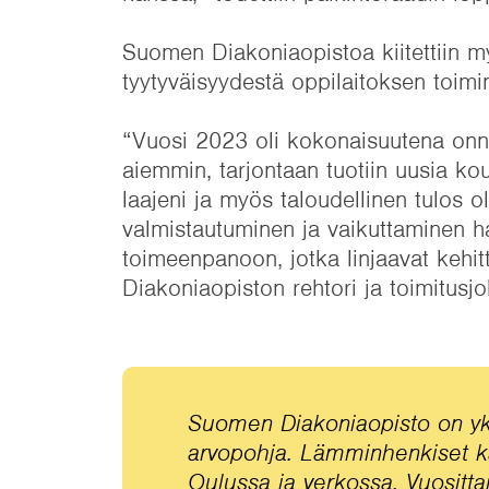
Suomen Diakoniaopistoa kiitettiin my
tyytyväisyydestä oppilaitoksen toimi
“Vuosi 2023 oli kokonaisuutena onn
aiemmin, tarjontaan tuotiin uusia ko
laajeni ja myös taloudellinen tulos o
valmistautuminen ja vaikuttaminen h
toimeenpanoon, jotka linjaavat keh
Diakoniaopiston rehtori ja toimitusj
Suomen Diakoniaopisto on yksi
arvopohja. Lämminhenkiset k
Oulussa ja verkossa. Vuositta