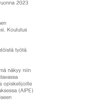
ä vuonna 2023
men
si. Koulutus
töistä työtä
mä näkyy niin
ntavassa
 opiskelijoille
tuksessa (AIPE)
liseen