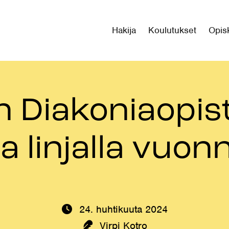
Hakija
Koulutukset
Opisk
Diakoniaopist
a linjalla vuo
24. huhtikuuta 2024
Kirjoittaja:
Virpi Kotro