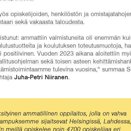
ös opiskelijoiden, henkilöstön ja omistajatahoje
ntaan sekä vakaasta taloudesta.
istunut: ammattiin valmistuneita oli enemmän ku
ulutustuotteita ja koulutuksen toteutusmuotoja, h
li positiivinen. Vuoden 2023 aikana aloitettiin my
allitusohjelman sekä toisen asteen kehittämisha
ittämistoimintaamme tulevina vuosina,” summaa
ohtaja
Juha-Petri Niiranen
.
tyinen ammatillinen oppilaitos, jolla on vahva
ampuksemme sijaitsevat Helsingissä, Lahdessa
in meillä opiskelee noin 4700 opiskelijaa eri