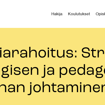
Hakija
Koulutukset
Opisk
iarahoitus: Str
gisen ja peda
nnan johtamine