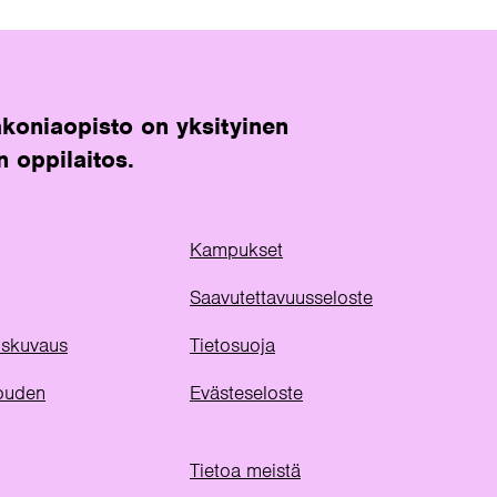
koniaopisto on yksityinen
n oppilaitos.
Kampukset
Saavutettavuusseloste
uuskuvaus
Tietosuoja
ouden
Evästeseloste
Tietoa meistä