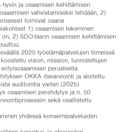
 hyvin ja osaamisen kehittämisen
 osaamisen vahvistamiseksi tehdään, 2)
prosessit toimivat osana
ämiskohteet 1) osaamisen tekeminen
sa on, 2) SDO-tason osaamisen kehittämisen
puuttuu.
keväällä 2025 työelämäpalvelujen tiimeissä
 koostettu vision, mission, tunnistettujen
erityisosaamisen perusteella
hityksen OKKA itsearviointi ja aloitettu
ista auditointia varten (2025)
yys osaamisen perehdytys ja n. 50
rviointiprosessiin sekä osallistettu
utuminen yhdessä konsernipalveluiden
nallinen kasvatus- ja ohjausalan