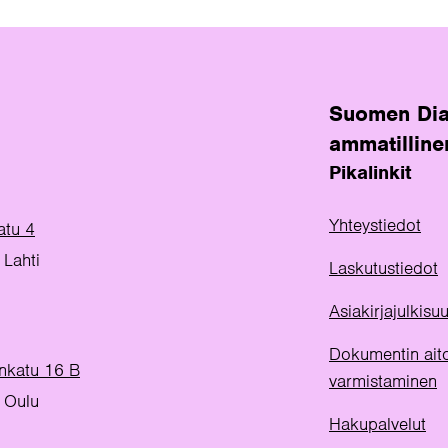
Suomen Dia
ammatilline
Pikalinkit
Yhteystiedot
atu 4
Lahti
Laskutustiedot
Asiakirjajulkis
Dokumentin ait
inkatu 16 B
varmistaminen
 Oulu
Hakupalvelut