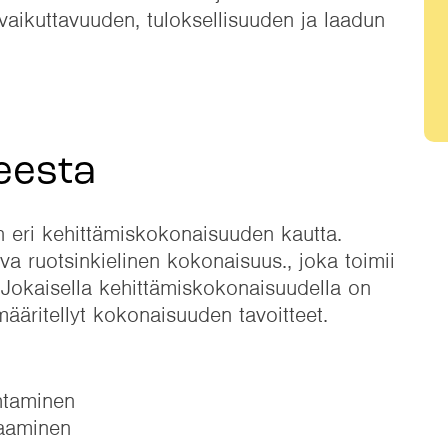
vaikuttavuuden, tuloksellisuuden ja laadun
eesta
n eri kehittämiskokonaisuuden kautta.
va ruotsinkielinen kokonaisuus., joka toimii
Jokaisella kehittämiskokonaisuudella on
määritellyt kokonaisuuden tavoitteet.
htaminen
saaminen