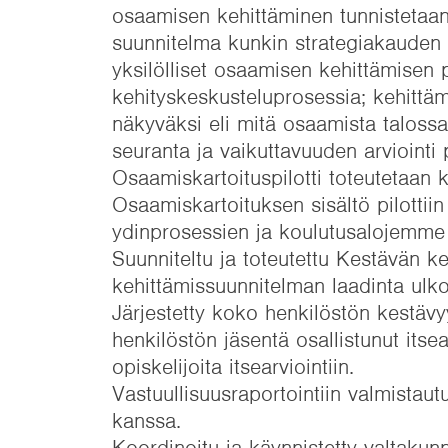
osaamisen kehittäminen tunnistetaan
suunnitelma kunkin strategiakauden
yksilölliset osaamisen kehittämisen 
kehityskeskusteluprosessia; kehitt
näkyväksi eli mitä osaamista talos
seuranta ja vaikuttavuuden arviointi 
Osaamiskartoituspilotti toteutetaan 
Osaamiskartoituksen sisältö pilottiin
ydinprosessien ja koulutusalojemme 
Suunniteltu ja toteutettu Kestävän ke
kehittämissuunnitelman laadinta ulko
Järjestetty koko henkilöstön kestäv
henkilöstön jäsentä osallistunut itsea
opiskelijoita itsearviointiin.
Vastuullisuusraportointiin valmista
kanssa.
Koordinoitu ja käynnistetty valtakun