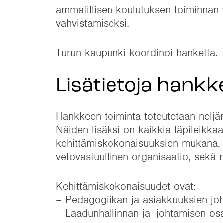
ammatillisen koulutuksen toiminnan 
vahvistamiseksi.
Turun kaupunki koordinoi hanketta.
Lisätietoja hankk
Hankkeen toiminta toteutetaan neljä
Näiden lisäksi on kaikkia läpileikkaa
kehittämiskokonaisuuksien mukana. 
vetovastuullinen organisaatio, sekä 
Kehittämiskokonaisuudet ovat:
– Pedagogiikan ja asiakkuuksien jo
– Laadunhallinnan ja -johtamisen o