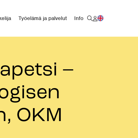
elija
Työelämä ja palvelut
Info
apetsi –
gogisen
n, OKM