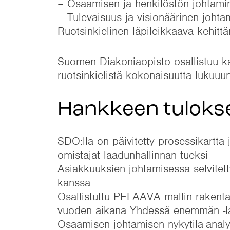
– Osaamisen ja henkilöstön johtami
– Tulevaisuus ja visionäärinen johta
Ruotsinkielinen läpileikkaava kehit
Suomen Diakoniaopisto osallistuu ka
ruotsinkielistä kokonaisuutta lukuuu
Hankkeen tuloks
SDO:lla on päivitetty prosessikartta j
omistajat laadunhallinnan tueksi
Asiakkuuksien johtamisessa selvitetty
kanssa
Osallistuttu PELAAVA mallin rakenta
vuoden aikana Yhdessä enemmän -la
Osaamisen johtamisen nykytila-analyy