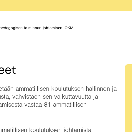
ja pedagogisen toiminnan johtaminen, OKM
eet
tetään ammatillisen koulutuksen hallinnon ja
sta, vahvistaen sen vaikuttavuutta ja
ttamisesta vastaa 81 ammatillisen
matillisen koulutuksen johtamista