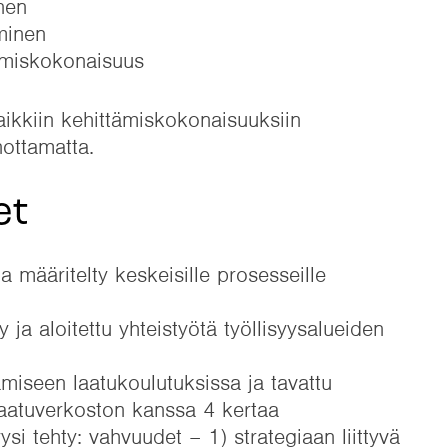
nen
minen
tämiskokonaisuus
ikkiin kehittämiskokonaisuuksiin
nottamatta.
et
a määritelty keskeisille prosesseille
 ja aloitettu yhteistyötä työllisyysalueiden
miseen laatukoulutuksissa ja tavattu
atuverkoston kanssa 4 kertaa
si tehty: vahvuudet – 1) strategiaan liittyvä