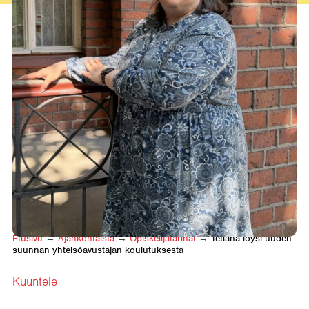
Etusivu
→
Ajankohtaista
→
Opiskelija­tarinat
→
Tetiana löysi uuden
suunnan yhteisöavustajan koulutuksesta
Kuuntele