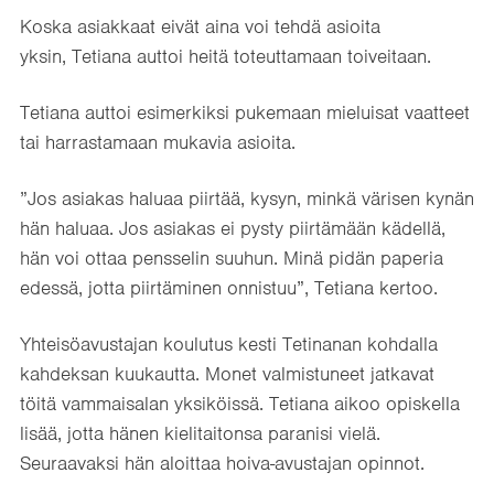
Koska asiakkaat eivät aina voi tehdä asioita
yksin, Tetiana auttoi heitä toteuttamaan toiveitaan.
Tetiana auttoi esimerkiksi pukemaan mieluisat vaatteet
tai harrastamaan mukavia asioita.
”Jos asiakas haluaa piirtää, kysyn, minkä värisen kynän
hän haluaa. Jos asiakas ei pysty piirtämään kädellä,
hän voi ottaa pensselin suuhun. Minä pidän paperia
edessä, jotta piirtäminen onnistuu”, Tetiana kertoo.
Yhteisöavustajan koulutus kesti Tetinanan kohdalla
kahdeksan kuukautta. Monet valmistuneet jatkavat
töitä vammaisalan yksiköissä. Tetiana aikoo opiskella
lisää, jotta hänen kielitaitonsa paranisi vielä.
Seuraavaksi hän aloittaa hoiva-avustajan opinnot.