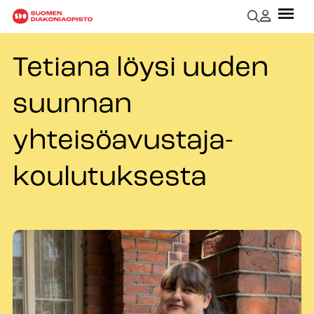
Tetiana löysi uuden
suunnan
yhteisöavustaja-
koulutuksesta