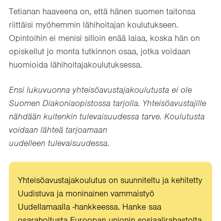
Tetianan haaveena on, että hänen suomen taitonsa
riittäisi myöhemmin lähihoitajan koulutukseen.
Opintoihin ei menisi silloin enää laiaa, koska hän on
opiskellut jo monta tutkinnon osaa, jotka voidaan
huomioida lähihoitajakoulutuksessa.
Ensi lukuvuonna yhteisöavustajakoulutusta ei ole
Suomen Diakoniaopistossa tarjolla. Yhteisöavustajille
nähdään kuitenkin tulevaisuudessa tarve. Koulutusta
voidaan lähteä tarjoamaan
uudelleen tulevaisuudessa.
Yhteisöavustajakoulutus on suunniteltu ja kehitetty
Uudistuva ja moninainen vammaistyö
Uudellamaalla -hankkeessa. Hanke saa
osarahoitusta Euroopan unionin sosiaalirahastolta