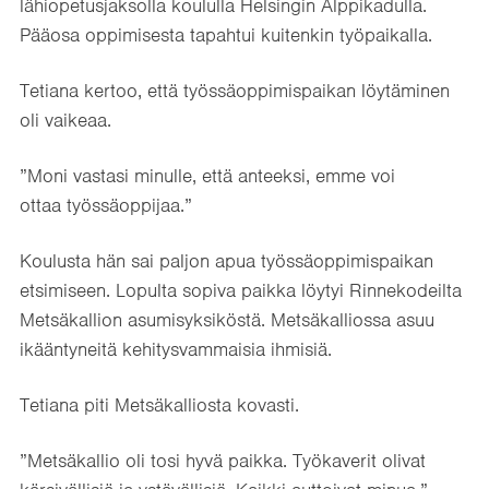
lähiopetusjaksolla koululla Helsingin Alppikadulla.
Pääosa oppimisesta tapahtui kuitenkin työpaikalla.
Tetiana kertoo, että työssäoppimispaikan löytäminen
oli vaikeaa.
”Moni vastasi minulle, että anteeksi, emme voi
ottaa työssäoppijaa.”
Koulusta hän sai paljon apua työssäoppimispaikan
etsimiseen. Lopulta sopiva paikka löytyi Rinnekodeilta
Metsäkallion asumisyksiköstä. Metsäkalliossa asuu
ikääntyneitä kehitysvammaisia ihmisiä.
Tetiana piti Metsäkalliosta kovasti.
”Metsäkallio oli tosi hyvä paikka. Työkaverit olivat