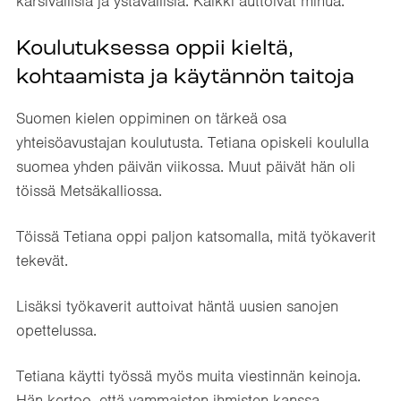
kärsivällisiä ja ystävällisiä. Kaikki auttoivat minua.”
Koulutuksessa oppii kieltä,
kohtaamista ja käytännön taitoja
Suomen kielen oppiminen on tärkeä osa
yhteisöavustajan koulutusta. Tetiana opiskeli koululla
suomea yhden päivän viikossa. Muut päivät hän oli
töissä Metsäkalliossa.
Töissä Tetiana oppi paljon katsomalla, mitä työkaverit
tekevät.
Lisäksi työkaverit auttoivat häntä uusien sanojen
opettelussa.
Tetiana käytti työssä myös muita viestinnän keinoja.
Hän kertoo, että vammaisten ihmisten kanssa