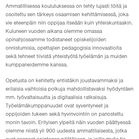
Ammatillisessa koulutuksessa on tehty lujasti töitä ja
osoitettu sen tärkeys osaamisen kehittämisessä, joka
vie eteenpäin niin oppijaa itseään kuin yhteiskuntaakin.
Kuluneen vuoden aikana olemme omassa
opinahjossamme todistaneet opiskelijoiden
onnistumisia, opettajien pedagogisia innovaatioita
sekä tehneet tiivistä yhteistyötä työelämän ja muiden
kumppaneidemme kanssa.
Opetusta on kehitetty entistäkin joustavammaksi ja
erilaisia vaihtoisia polkuja mahdollistavaksi hyödyntäen
mm. työvaltaisuutta ja digitaalisia ratkaisuja.
Työelämäkumppanuudet ovat syventyneet ja
oppijoiden tukeen sekä hyvinvointiin on panostettu
monin tavoin. Erityisen ylpeitä näin vuoden päättyessä
olemme niistä yli 900 uudesta ammattilaisesta, jotka
ovat saaneet opintonsa päätöksen, ja joille myös tie