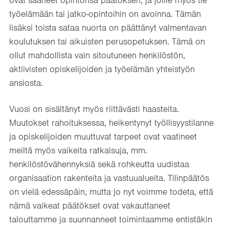
työelämään tai jatko-opintoihin on avoinna. Tämän
lisäksi toista sataa nuorta on päättänyt valmentavan
koulutuksen tai aikuisten perusopetuksen. Tämä on
ollut mahdollista vain sitoutuneen henkilöstön,
aktiivisten opiskelijoiden ja työelämän yhteistyön
ansiosta.
Vuosi on sisältänyt myös riittävästi haasteita.
Muutokset rahoituksessa, heikentynyt työllisyystilanne
ja opiskelijoiden muuttuvat tarpeet ovat vaatineet
meiltä myös vaikeita ratkaisuja, mm.
henkilöstövähennyksiä sekä rohkeutta uudistaa
organisaation rakenteita ja vastuualueita. Tilinpäätös
on vielä edessäpäin, mutta jo nyt voimme todeta, että
nämä vaikeat päätökset ovat vakauttaneet
talouttamme ja suunnanneet toimintaamme entistäkin