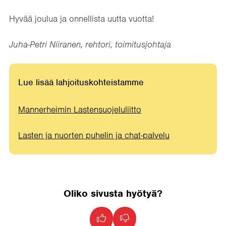
Hyvää joulua ja onnellista uutta vuotta!
Juha-Petri Niiranen, rehtori, toimitusjohtaja
Lue lisää lahjoituskohteistamme
Mannerheimin Lastensuojeluliitto
Lasten ja nuorten puhelin ja chat-palvelu
Oliko sivusta hyötyä?