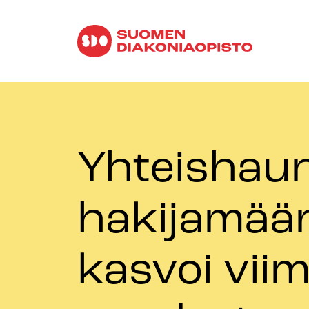
Yhteishau
hakijamää
kasvoi vii