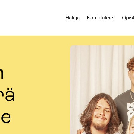
Hakija
Koulutukset
Opisk
n
rä
me