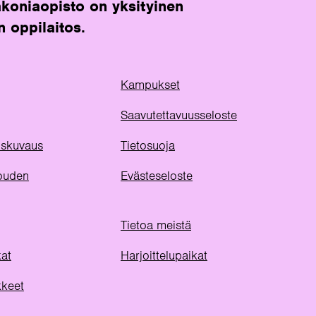
koniaopisto on yksityinen
n oppilaitos.
Kampukset
Saavutettavuusseloste
uuskuvaus
Tietosuoja
ouden
Evästeseloste
Tietoa meistä
kat
Harjoittelupaikat
kkeet