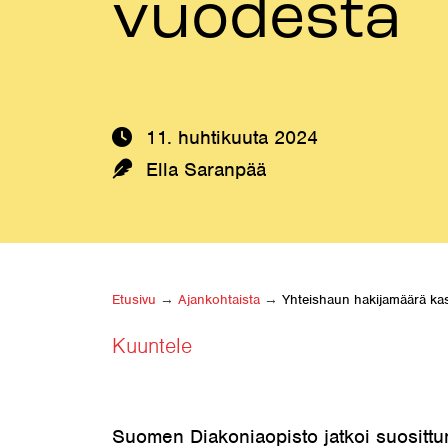
vuodesta
11. huhtikuuta 2024
Kirjoittaja:
Ella Saranpää
Etusivu
→
Ajankohtaista
→
Yhteishaun hakijamäärä kas
Kuuntele
Suomen Diakoniaopisto jatkoi suositt