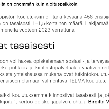
joita on enemmän kuin aloituspaikkoja.
ton koulutuksiin oli tänä keväänä 458 ensisija
n on tasaisesti 1–1,5-kertainen määrä. Hakijamää
enellä vuoteen 2023 verrattuna.
at tasaisesti
n voi hakea opiskelemaan sosiaali- ja terveysa
kä puhtaus- ja kiinteistöpalvelualaa vaativan eri
ksista yhteishaussa mukana ovat tutkintokoulut
tsenäiseen elämään valmentava TELMA-koulutus.
aikki koulutuksemme kiinnostivat tasaisesti ja jo
ijoita”, kertoo opiskelijapalvelujohtaja
Birgitta 