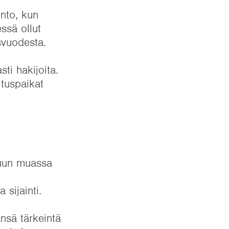
nto, kun
ssä ollut
svuodesta.
sti hakijoita.
ituspaikat
muun muassa
 sijainti.
nsä tärkeintä