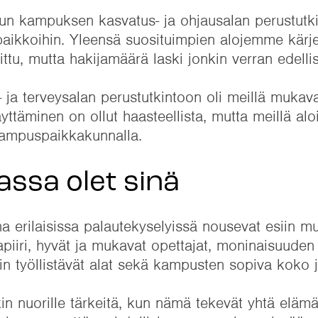
un kampuksen kasvatus- ja ohjausalan perustutki
paikkoihin. Yleensä suosituimpien alojemme kärje
ttu, mutta hakijamäärä laski jonkin verran edelli
li- ja terveysalan perustutkintoon oli meillä mukava
äyttäminen on ollut haasteellista, mutta meillä alo
 kampuspaikkakunnalla.
ssa olet sinä
 erilaisissa palautekyselyissä nousevat esiin 
mapiiri, hyvät ja mukavat opettajat, moninaisuuden
in työllistävät alat sekä kampusten sopiva koko ja
 nuorille tärkeitä, kun nämä tekevät yhtä elämä