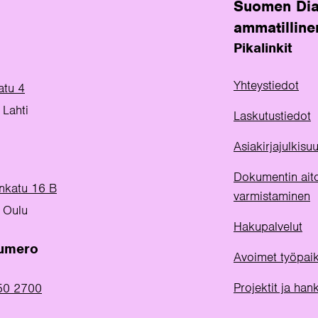
Suomen Dia
ammatilline
Pikalinkit
Yhteystiedot
atu 4
Lahti
Laskutustiedot
Asiakirjajulkis
Dokumentin ait
inkatu 16 B
varmistaminen
 Oulu
Hakupalvelut
numero
Avoimet työpai
Projektit ja han
50 2700