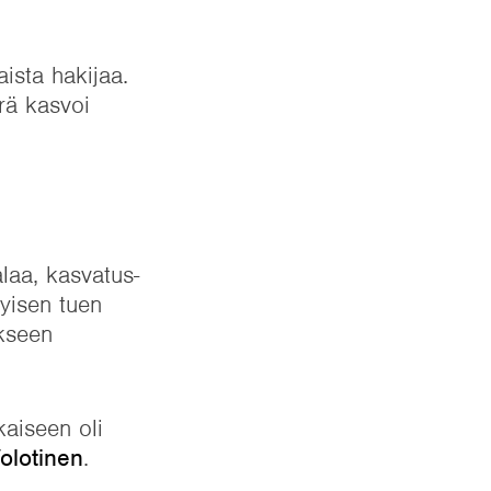
ista hakijaa.
rä kasvoi
laa, kasvatus-
tyisen tuen
ukseen
kaiseen oli
Volotinen
.