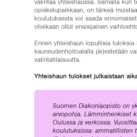
valintaa yhteishaussa. Samalla kun
opiskelupaikkaan, on tärkeä muistaa,
koulutuksesta voi saada erinomaiset v
olisikaan ollut ensisijainen vaihtoeht
Ennen yhteishaun lopullisia tuloksi
kauneudenhoitoalalla järjestetään vali
valintatilaisuutta.
Yhteishaun tulokset julkaistaan aik
Suomen Diakoniaopisto on yksi
arvopohja. Lämminhenkiset k
Oulussa ja verkossa. Vuositta
koulutuksissa: ammatillisten