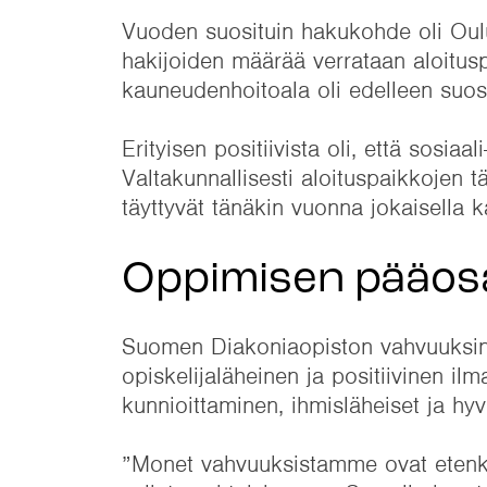
Vuoden suosituin hakukohde oli Oul
hakijoiden määrää verrataan aloitus
kauneudenhoitoala oli edelleen suosi
Erityisen positiivista oli, että sosiaa
Valtakunnallisesti aloituspaikkojen t
täyttyvät tänäkin vuonna jokaisella
Oppimisen pääosa
Suomen Diakoniaopiston vahvuuksina
opiskelijaläheinen ja positiivinen il
kunnioittaminen, ihmisläheiset ja hyv
”Monet vahvuuksistamme ovat etenkin