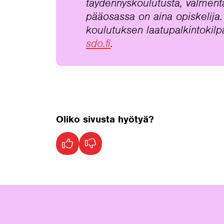
täydennyskoulutusta, valment
pääosassa on aina opiskelija
koulutuksen laatupalkintokil
sdo.fi
.
Oliko sivusta hyötyä?