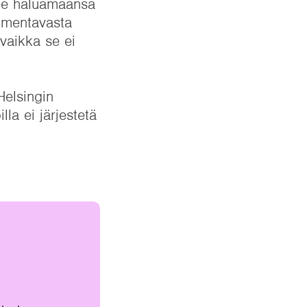
see haluamaansa
almentavasta
 vaikka se ei
Helsingin
lla ei järjestetä
,