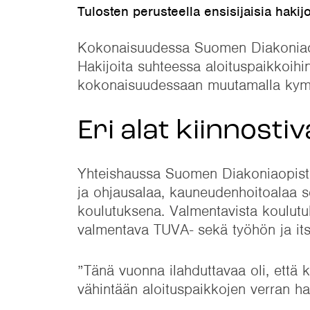
Tulosten perusteella ensisijaisia haki
Kokonaisuudessa Suomen Diakoniaopis
Hakijoita suhteessa aloituspaikkoihi
kokonaisuudessaan muutamalla kymm
Eri alat kiinnostiv
Yhteishaussa Suomen Diakoniaopistoo
ja ohjausalaa, kauneudenhoitoalaa se
koulutuksena. Valmentavista koulutu
valmentava TUVA- sekä työhön ja i
”Tänä vuonna ilahduttavaa oli, että k
vähintään aloituspaikkojen verran hak