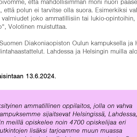
 toivomme, että mahdollisimman moni nuori pää
 että polun ei tarvitse olla suora. Esimerkiksi v
almiudet joko ammatillisiin tai lukio-opintoihin,
o”, Volotinen muistuttaa.
a Suomen Diakoniaopiston Oulun kampuksella ja 
ntahaastattelut. Lahdessa ja Helsingin muilla aloi
aisintaan 13.6.2024.
tyinen ammatillinen oppilaitos, jolla on vahva
ampuksemme sijaitsevat Helsingissä, Lahdessa
in meillä opiskelee noin 4700 opiskelijaa eri
 tutkintojen lisäksi tarjoamme muun muassa