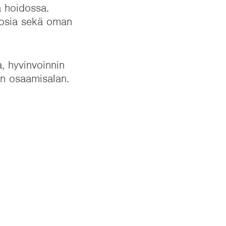
a hoidossa.
onosia sekä oman
, hyvinvoinnin
van osaamisalan.