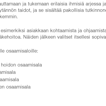
uttamaan ja tukemaan erilaisia ihmisiä arjessa j
ytännön taidot, ja se sisältää pakollisia tutkinn
rkemmin.
 esimerkiksi asiakkaan kohtaamista ja ohjaamista
äkehoitoa. Näiden jälkeen valitset itsellesi sopi
lle osaamisaloille:
a hoidon osaamisala
amisala
saamisala
sen osaamisala