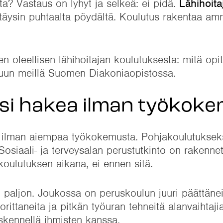
ta? Vastaus on lyhyt ja selkeä: ei pidä.
Lähihoita
aa täysin puhtaalta pöydältä. Koulutus rakentaa am
n oleellisen lähihoitajan koulutuksesta: mitä opi
kuun meillä Suomen Diakoniaopistossa.
aksi hakea ilman työkok
in ilman aiempaa työkokemusta. Pohjakoulutukseksi
Sosiaali- ja terveysalan perustutkinto on rakennett
koulutuksen aikana, ei ennen sitä.
 paljon. Joukossa on peruskoulun juuri päättänei
orittaneita ja pitkän työuran tehneitä alanvaihtaji
skennellä ihmisten kanssa.