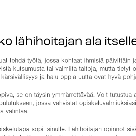
ko lähihoitajan ala itsell
luat tehdä työtä, jossa kohtaat ihmisiä päivittäin 
yistä kutsumusta tai valmiita taitoja, mutta tietyt
kärsivällisyys ja halu oppia uutta ovat hyvä pohj
opiva, se on täysin ymmärrettävää. Voit tutustua 
ulutukseen, jossa vahvistat opiskeluvalmiuksiasi
a valintaa.
skelutapa sopii sinulle. Lähihoitajan opinnot sis