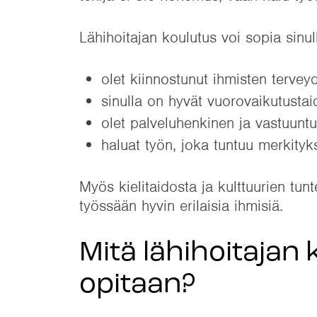
Lähihoitajan koulutus voi sopia sinulle
olet kiinnostunut ihmisten tervey
sinulla on hyvät vuorovaikutustaid
olet palveluhenkinen ja vastuunt
haluat työn, joka tuntuu merkityks
Myös kielitaidosta ja kulttuurien tun
työssään hyvin erilaisia ihmisiä.
Mitä lähihoitajan
opitaan?