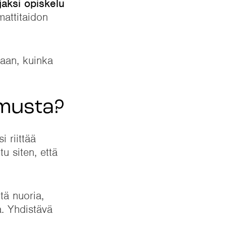
jaksi opiskelu
mattitaidon
taan, kuinka
emusta?
 riittää
u siten, että
tä nuoria,
a. Yhdistävä