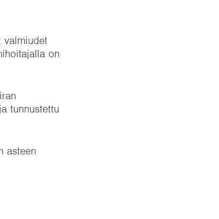
t valmiudet
ihoitajalla on
iran
ja tunnustettu
n asteen