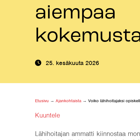
aiempaa
kokemust
25. kesäkuuta 2026
Etusivu
→
Ajankohtaista
→
Voiko lähihoitajaksi opisk
Kuuntele
Lähihoitajan ammatti kiinnostaa moni