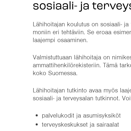
sosiaali- ja terve
Lähihoitajan koulutus on sosiaali- ja
moniin eri tehtäviin. Se eroaa esimer
laajempi osaaminen.
Valmistuttuaan lähihoitaja on nimike
ammattihenkilörekisteriin. Tämä tarko
koko Suomessa.
Lähihoitajan tutkinto avaa myös laa
sosiaali- ja terveysalan tutkinnot. Vo
palvelukodit ja asumisyksiköt
terveyskeskukset ja sairaalat