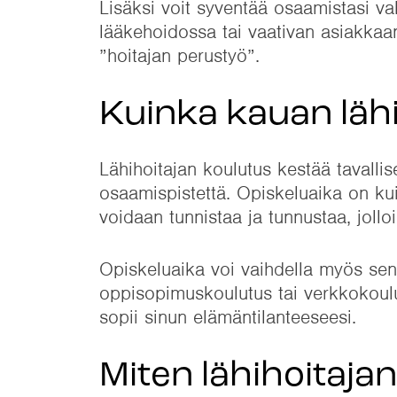
Lisäksi voit syventää osaamistasi val
lääkehoidossa tai vaativan asiakkaa
”hoitajan perustyö”.
Kuinka kauan lähi
Lähihoitajan koulutus kestää tavalli
osaamispistettä. Opiskeluaika on kui
voidaan tunnistaa ja tunnustaa, jollo
Opiskeluaika voi vaihdella myös sen
oppisopimuskoulutus tai verkkokoulut
sopii sinun elämäntilanteeseesi.
Miten lähihoitaja