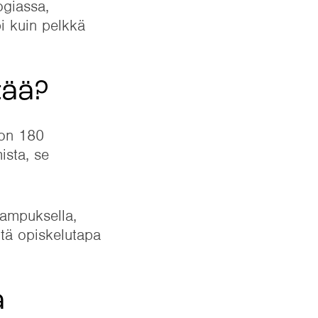
ogiassa,
i kuin pelkkä
tää?
 on 180
ista, se
kampuksella,
ttä opiskelutapa
a