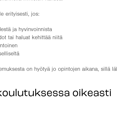
 erityisesti, jos:
destä ja hyvinvoinnista
ot tai haluat kehittää niitä
untoinen
elliseltä
temuksesta on hyötyä jo opintojen aikana, sillä lä
 koulutuksessa oikeasti