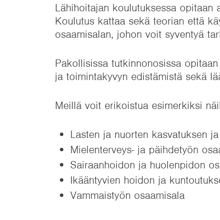
Lähihoitajan koulutuksessa opitaan a
Koulutus kattaa sekä teorian että kä
osaamisalan, johon voit syventyä ta
Pakollisissa tutkinnonosissa opitaan
ja toimintakyvyn edistämistä sekä lä
Meillä voit erikoistua esimerkiksi näi
Lasten ja nuorten kasvatuksen j
Mielenterveys- ja päihdetyön osa
Sairaanhoidon ja huolenpidon o
Ikääntyvien hoidon ja kuntoutuk
Vammaistyön osaamisala