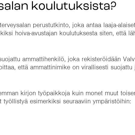
ysalan koulutuksista?
 terveysalan perustutkinto, joka antaa laaja-alaise
kiksi hoiva-avustajan koulutuksesta siten, että läh
suojattu ammattihenkilö, joka rekisteröidään Valv
ittaa, että ammattinimike on virallisesti suojattu 
jemman kirjon työpaikkoja kuin monet muut toise
it työllistyä esimerkiksi seuraaviin ympäristöihin: