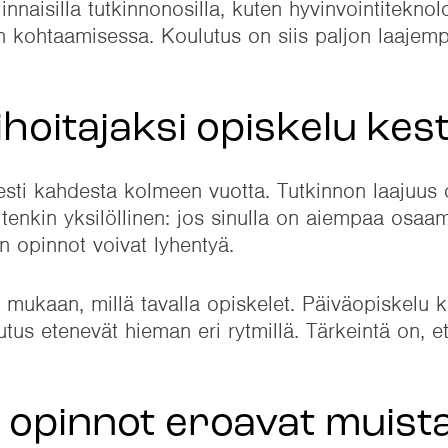
innaisilla tutkinnonosilla, kuten hyvinvointiteknol
n kohtaamisessa. Koulutus on siis paljon laajemp
hoitajaksi opiskelu kes
sesti kahdesta kolmeen vuotta. Tutkinnon laajuus
tenkin yksilöllinen: jos sinulla on aiempaa osaam
in opinnot voivat lyhentyä.
 mukaan, millä tavalla opiskelet. Päiväopiskelu 
us etenevät hieman eri rytmillä. Tärkeintä on, e
n opinnot eroavat muist