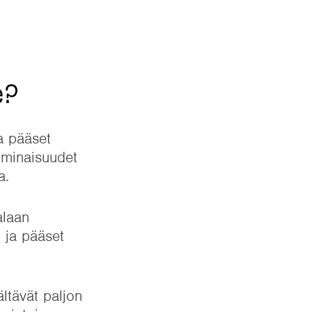
e?
ja pääset
 ominaisuudet
a.
alaan
 ja pääset
ältävät paljon