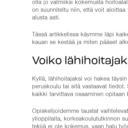
olla jo valmiiksi kokemusta hoitoalal
on suunniteltu niin, että voit aloitt
alusta asti.
Tässä artikkelissa käymme läpi kaike
kauan se kestää ja miten pääset al
Voiko lähihoitaj
Kyllä, lähihoitajaksi voi hakea täys
peruskoulu tai sitä vastaavat tiedot. 
kaikki tarvittava osaaminen opitaan 
Opiskelijoidemme taustat vaihtelevat
ylioppilaita, korkeakoulututkinnon su
tekijä ei ole kokemus, vaan halu työ