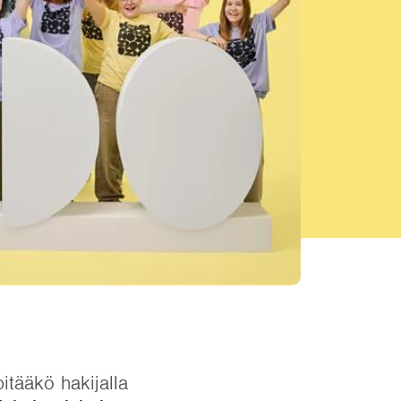
itääkö hakijalla