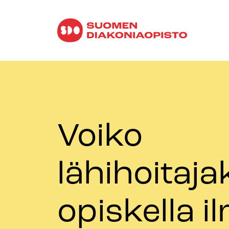
Voiko
lähihoitaja
opiskella i