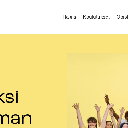
Hakija
Koulutukset
Opisk
ksi
lman