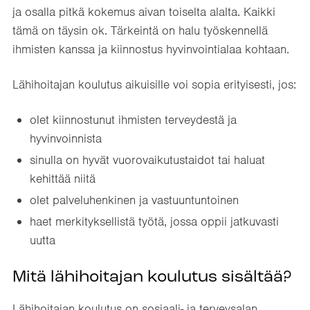
ja osalla pitkä kokemus aivan toiselta alalta. Kaikki
tämä on täysin ok. Tärkeintä on halu työskennellä
ihmisten kanssa ja kiinnostus hyvinvointialaa kohtaan.
Lähihoitajan koulutus aikuisille voi sopia erityisesti, jos:
olet kiinnostunut ihmisten terveydestä ja
hyvinvoinnista
sinulla on hyvät vuorovaikutustaidot tai haluat
kehittää niitä
olet palveluhenkinen ja vastuuntuntoinen
haet merkityksellistä työtä, jossa oppii jatkuvasti
uutta
Mitä lähihoitajan koulutus sisältää?
Lähihoitajan koulutus on sosiaali- ja terveysalan