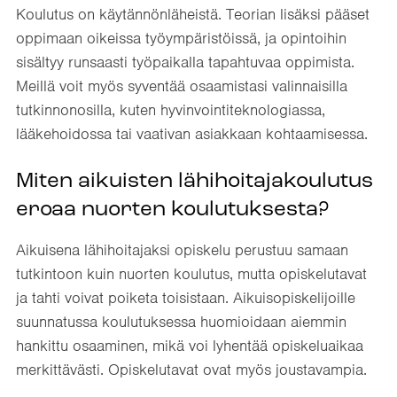
Koulutus on käytännönläheistä. Teorian lisäksi pääset
oppimaan oikeissa työympäristöissä, ja opintoihin
sisältyy runsaasti työpaikalla tapahtuvaa oppimista.
Meillä voit myös syventää osaamistasi valinnaisilla
tutkinnonosilla, kuten hyvinvointiteknologiassa,
lääkehoidossa tai vaativan asiakkaan kohtaamisessa.
Miten aikuisten lähihoitajakoulutus
eroaa nuorten koulutuksesta?
Aikuisena lähihoitajaksi opiskelu perustuu samaan
tutkintoon kuin nuorten koulutus, mutta opiskelutavat
ja tahti voivat poiketa toisistaan. Aikuisopiskelijoille
suunnatussa koulutuksessa huomioidaan aiemmin
hankittu osaaminen, mikä voi lyhentää opiskeluaikaa
merkittävästi. Opiskelutavat ovat myös joustavampia.