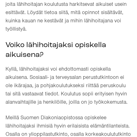
joita lähihoitajan koulutusta harkitsevat aikuiset usein
esittävät. Löydät tietoa siitä, mitä opinnot sisältävät,
kuinka kauan ne kestävät ja mihin lähihoitajana voi
työllistyä.
Voiko lähihoitajaksi opiskella
aikuisena?
Kyllä, lähihoitajaksi voi ehdottomasti opiskella
aikuisena. Sosiaali- ja terveysalan perustutkintoon ei
ole ikärajaa, ja pohjakoulutukseksi riittää peruskoulu
tai sitä vastaavat tiedot. Koulutus sopii erityisen hyvin
alanvaihtajille ja henkilöille, joilla on jo työkokemusta.
Meillä Suomen Diakoniaopistossa opiskelee
lähihoitajaksi ihmisiä hyvin erilaisista elämäntilanteista.
Osalla on ylioppilastutkinto, osalla korkeakoulututkinto