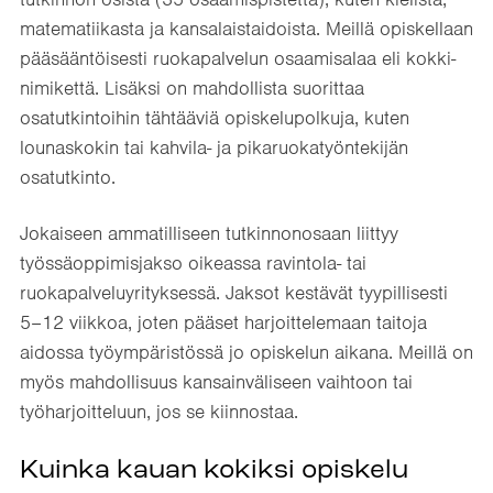
matematiikasta ja kansalaistaidoista. Meillä opiskellaan
pääsääntöisesti ruokapalvelun osaamisalaa eli kokki-
nimikettä. Lisäksi on mahdollista suorittaa
osatutkintoihin tähtääviä opiskelupolkuja, kuten
lounaskokin tai kahvila- ja pikaruokatyöntekijän
osatutkinto.
Jokaiseen ammatilliseen tutkinnonosaan liittyy
työssäoppimisjakso oikeassa ravintola- tai
ruokapalveluyrityksessä. Jaksot kestävät tyypillisesti
5–12 viikkoa, joten pääset harjoittelemaan taitoja
aidossa työympäristössä jo opiskelun aikana. Meillä on
myös mahdollisuus kansainväliseen vaihtoon tai
työharjoitteluun, jos se kiinnostaa.
Kuinka kauan kokiksi opiskelu