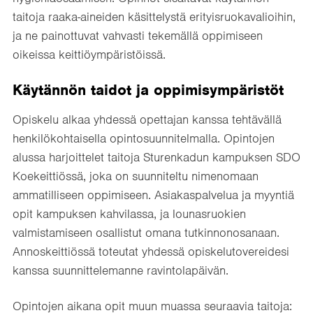
taitoja raaka-aineiden käsittelystä erityisruokavalioihin,
ja ne painottuvat vahvasti tekemällä oppimiseen
oikeissa keittiöympäristöissä.
Käytännön taidot ja oppimisympäristöt
Opiskelu alkaa yhdessä opettajan kanssa tehtävällä
henkilökohtaisella opintosuunnitelmalla. Opintojen
alussa harjoittelet taitoja Sturenkadun kampuksen SDO
Koekeittiössä, joka on suunniteltu nimenomaan
ammatilliseen oppimiseen. Asiakaspalvelua ja myyntiä
opit kampuksen kahvilassa, ja lounasruokien
valmistamiseen osallistut omana tutkinnonosanaan.
Annoskeittiössä toteutat yhdessä opiskelutovereidesi
kanssa suunnittelemanne ravintolapäivän.
Opintojen aikana opit muun muassa seuraavia taitoja: