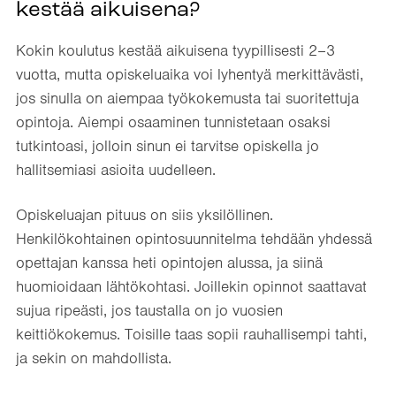
kestää aikuisena?
Kokin koulutus kestää aikuisena tyypillisesti 2–3
vuotta, mutta opiskeluaika voi lyhentyä merkittävästi,
jos sinulla on aiempaa työkokemusta tai suoritettuja
opintoja. Aiempi osaaminen tunnistetaan osaksi
tutkintoasi, jolloin sinun ei tarvitse opiskella jo
hallitsemiasi asioita uudelleen.
Opiskeluajan pituus on siis yksilöllinen.
Henkilökohtainen opintosuunnitelma tehdään yhdessä
opettajan kanssa heti opintojen alussa, ja siinä
huomioidaan lähtökohtasi. Joillekin opinnot saattavat
sujua ripeästi, jos taustalla on jo vuosien
keittiökokemus. Toisille taas sopii rauhallisempi tahti,
ja sekin on mahdollista.