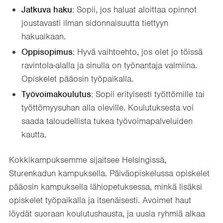
Jatkuva haku:
Sopii, jos haluat aloittaa opinnot
joustavasti ilman sidonnaisuutta tiettyyn
hakuaikaan.
Oppisopimus:
Hyvä vaihtoehto, jos olet jo töissä
ravintola-alalla ja sinulla on työnantaja valmiina.
Opiskelet pääosin työpaikalla.
Työvoimakoulutus:
Sopii erityisesti työttömille tai
työttömyysuhan alla oleville. Koulutuksesta voi
saada taloudellista tukea työvoimapalveluiden
kautta.
Kokkikampuksemme sijaitsee Helsingissä,
Sturenkadun kampuksella. Päiväopiskelussa opiskelet
pääosin kampuksella lähiopetuksessa, minkä lisäksi
opiskelet työpaikalla ja itsenäisesti. Avoimet haut
löydät suoraan koulutushausta, ja uusia ryhmiä alkaa