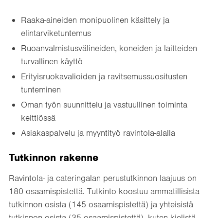
Raaka-aineiden monipuolinen käsittely ja
elintarviketuntemus
Ruoanvalmistusvälineiden, koneiden ja laitteiden
turvallinen käyttö
Erityisruokavalioiden ja ravitsemussuositusten
tunteminen
Oman työn suunnittelu ja vastuullinen toiminta
keittiössä
Asiakaspalvelu ja myyntityö ravintola-alalla
Tutkinnon rakenne
Ravintola- ja cateringalan perustutkinnon laajuus on
180 osaamispistettä. Tutkinto koostuu ammatillisista
tutkinnon osista (145 osaamispistettä) ja yhteisistä
tutkinnon osista (35 osaamispistettä), kuten kielistä,