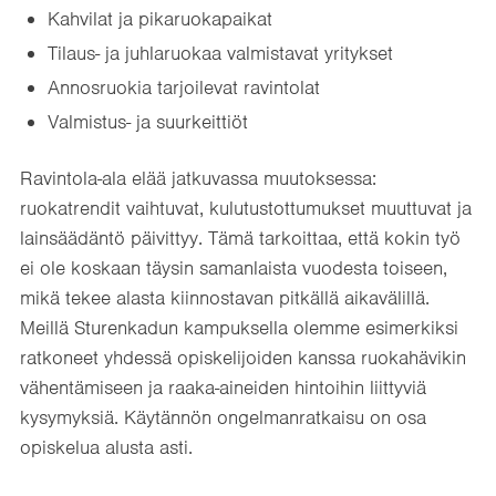
Kahvilat ja pikaruokapaikat
Tilaus- ja juhlaruokaa valmistavat yritykset
Annosruokia tarjoilevat ravintolat
Valmistus- ja suurkeittiöt
Ravintola-ala elää jatkuvassa muutoksessa:
ruokatrendit vaihtuvat, kulutustottumukset muuttuvat ja
lainsäädäntö päivittyy. Tämä tarkoittaa, että kokin työ
ei ole koskaan täysin samanlaista vuodesta toiseen,
mikä tekee alasta kiinnostavan pitkällä aikavälillä.
Meillä Sturenkadun kampuksella olemme esimerkiksi
ratkoneet yhdessä opiskelijoiden kanssa ruokahävikin
vähentämiseen ja raaka-aineiden hintoihin liittyviä
kysymyksiä. Käytännön ongelmanratkaisu on osa
opiskelua alusta asti.