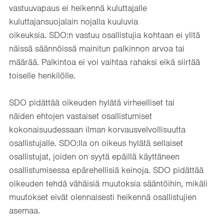
vastuuvapaus ei heikennä kuluttajalle
kuluttajansuojalain nojalla kuuluvia
oikeuksia. SDO:n vastuu osallistujia kohtaan ei ylitä
näissä säännöissä mainitun palkinnon arvoa tai
määrää. Palkintoa ei voi vaihtaa rahaksi eikä siirtää
toiselle henkilölle.
SDO pidättää oikeuden hylätä virheelliset tai
näiden ehtojen vastaiset osallistumiset
kokonaisuudessaan ilman korvausvelvollisuutta
osallistujalle. SDO:lla on oikeus hylätä sellaiset
osallistujat, joiden on syytä epäillä käyttäneen
osallistumisessa epärehellisiä keinoja. SDO pidättää
oikeuden tehdä vähäisiä muutoksia sääntöihin, mikäli
muutokset eivät olennaisesti heikennä osallistujien
asemaa.