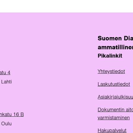
Suomen Dia
ammatilline
Pikalinkit
Yhteystiedot
atu 4
Lahti
Laskutustiedot
Asiakirjajulkis
Dokumentin ait
inkatu 16 B
varmistaminen
 Oulu
Hakupalvelut