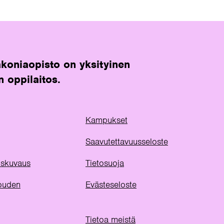
koniaopisto on yksityinen
n oppilaitos.
Kampukset
Saavutettavuusseloste
uuskuvaus
Tietosuoja
ouden
Evästeseloste
Tietoa meistä