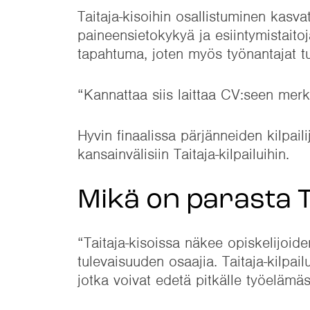
Taitaja-kisoihin osallistuminen kasva
paineensietokykyä ja esiintymistaitoj
tapahtuma, joten myös työnantajat tun
“Kannattaa siis laittaa CV:seen merki
Hyvin finaalissa pärjänneiden kilpail
kansainvälisiin Taitaja-kilpailuihin.
Mikä on parasta T
“Taitaja-kisoissa näkee opiskelijoid
tulevaisuuden osaajia. Taitaja-kilpai
jotka voivat edetä pitkälle työelämä