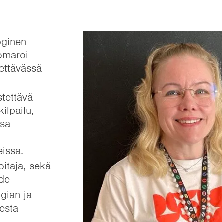
oginen
omaroi
tettävässä
.
stettävä
lpailu,
ssa
eissa.
oitaja, sekä
ede
gian ja
sesta