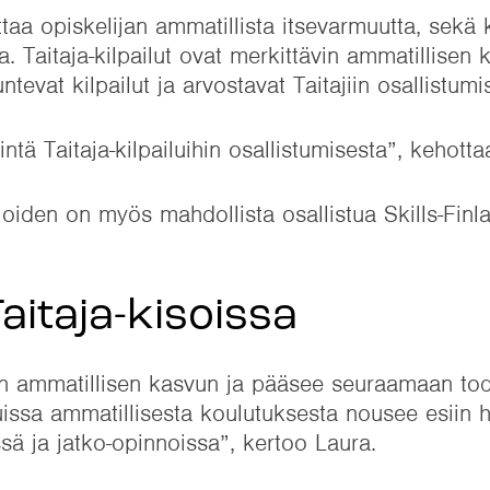
ttaa opiskelijan ammatillista itsevarmuutta, sekä 
a. Taitaja-kilpailut ovat merkittävin ammatillisen
tevat kilpailut ja arvostavat Taitajiin osallistumi
ntä Taitaja-kilpailuihin osallistumisesta”, kehott
ijoiden on myös mahdollista osallistua Skills-Finl
aitaja-kisoissa
en ammatillisen kasvun ja pääsee seuraamaan tode
luissa ammatillisesta koulutuksesta nousee esiin 
ssä ja jatko-opinnoissa”, kertoo Laura.