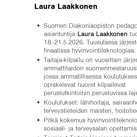
Laura Laakkonen
Suomen Diakoniaopiston pedag
asiantuntija
Laura Laakkonen
tu
18.-21.5.2026. Tuusulassa järjes
finaalissa hyvinvointiteknologiaa
Taitaja-kilpailu on vuosittain järje
ammattitaidon suomenmestaruuski
jossa ammatillisessa koulutukse
opiskelevat nuoret kilpailevat
perustutkintoihin perustuvissa laj
Koulutukset: lähihoitaja, sairaanh
terveystieteiden maisteri, hoitoti
Pitkä kokemus hyvinvointiteknolo
sosiaali- ja terveysalan opettami