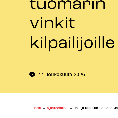
tuomarin
vinkit
kilpailijoill
11. toukokuuta 2026
Etusivu
→
Ajankohtaista
→
Taitaja-kilpailuntuomarin vink