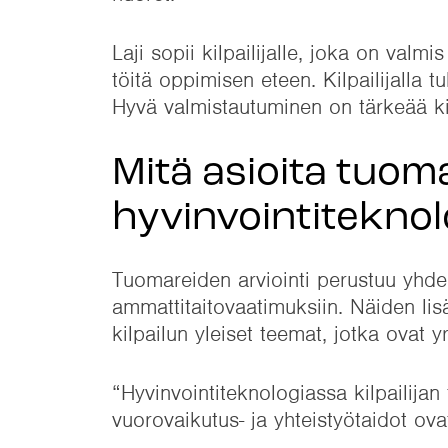
Laji sopii kilpailijalle, joka on va
töitä oppimisen eteen. Kilpailijalla t
Hyvä valmistautuminen on tärkeää k
Mitä asioita tuoma
hyvinvointiteknol
Tuomareiden arviointi perustuu yhdess
ammattitaitovaatimuksiin. Näiden lisä
kilpailun yleiset teemat, jotka ovat y
“Hyvinvointiteknologiassa kilpailij
vuorovaikutus- ja yhteistyötaidot ov