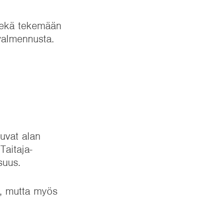
 sekä tekemään
 valmennusta.
tuvat alan
Taitaja-
lisuus.
ä, mutta myös