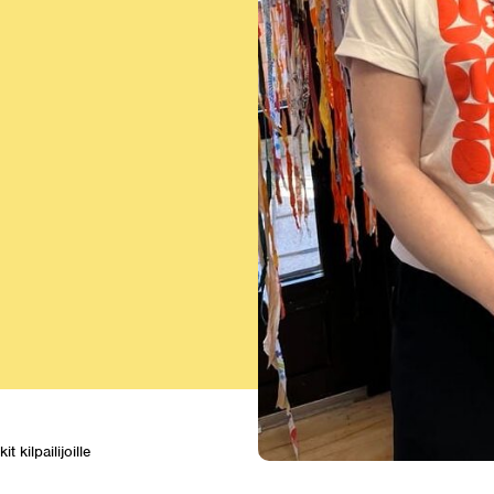
e
it kilpailijoille