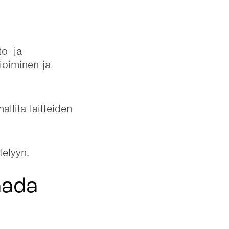
o- ja
ioiminen ja
llita laitteiden
ntelyyn.
aada