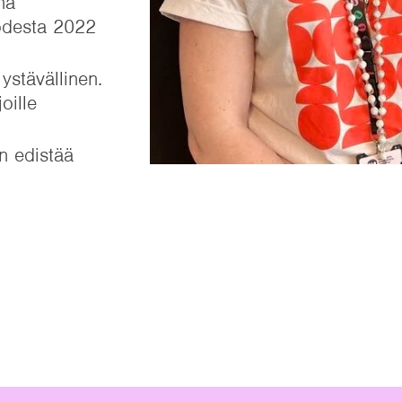
na
uodesta 2022
 ystävällinen.
oille
n edistää