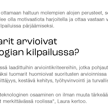
lmis ottamaan haltuun molempien alojen perusteet,
ulee olla motivaatiota harjoitella ja ottaa vastaan
ilpailuissa pärjäämiseksi.
rit arvioivat
ogian kilpailussa?
ä laadittuihin arviointikriteereihin, jotka pohjau
ksi tuomarit huomioivat suoritusten arvioinnissa 
rittäjyys, kestävä kehitys, työhyvinvointi ja turval
an teknologinen osaaminen on ilman muuta tärkeä
at merkittävässä roolissa”, Laura kertoo.