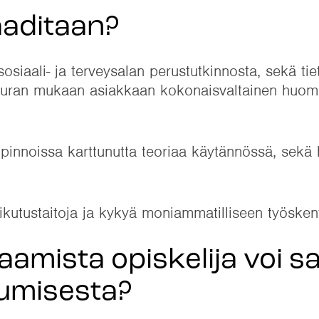
 vaaditaan?
sosiaali- ja terveysalan perustutkinnosta, sekä tiet
 Lauran mukaan asiakkaan kokonaisvaltainen huom
opinnoissa karttunutta teoriaa käytännössä, sekä ha
vaikutustaitoja ja kykyä moniammatilliseen työske
aamista opiskelija voi s
stumisesta?