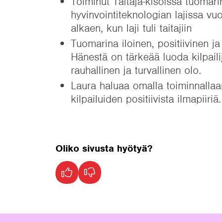
Toiminut Taitaja-kisoissa tuomari
hyvinvointiteknologian lajissa v
alkaen, kun laji tuli taitajiin
Tuomarina iloinen, positiivinen ja
Hänestä on tärkeää luoda kilpailij
rauhallinen ja turvallinen olo.
Laura haluaa omalla toiminnallaa
kilpailuiden positiivista ilmapiiriä.
Oliko sivusta hyötyä?