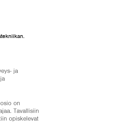
ätekniikan.
veys- ja
ja
uosio on
jaa. Tavallisiin
iin opiskelevat