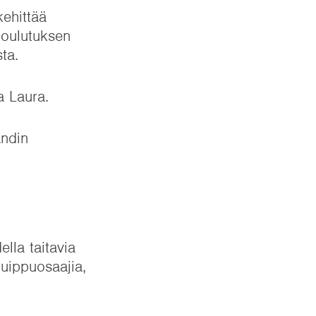
kehittää
 koulutuksen
sta.
aa Laura.
andin
lla taitavia
huippuosaajia,