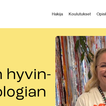
Hakija
Koulutukset
Opisk
n hyvin-
ologian