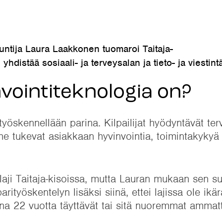
ntija Laura Laakkonen tuomaroi Taitaja-
 yhdistää sosiaali- ja terveysalan ja tieto- ja viestint
invointiteknologia on?
työskennellään parina. Kilpailijat hyödyntävät ter
 he tukevat asiakkaan hyvinvointia, toimintakykyä 
 laji Taitaja-kisoissa, mutta Lauran mukaan sen s
ityöskentelyn lisäksi siinä, ettei lajissa ole ikära
onna 22 vuotta täyttävät tai sitä nuoremmat ammatt