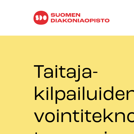
Taitaja-
kilpailuide
vointitekn