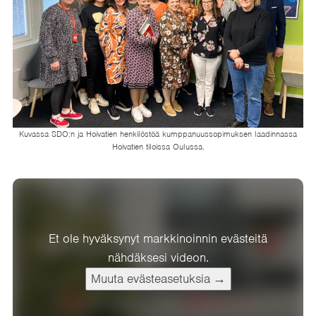
Kuvassa SDO:n ja Hoivatien henkilöstöä kumppanuussopimuksen laadinnassa
Hoivatien tiloissa Oulussa.
Et ole hyväksynyt markkinoinnin evästeitä
nähdäksesi videon.
Muuta evästeasetuksia