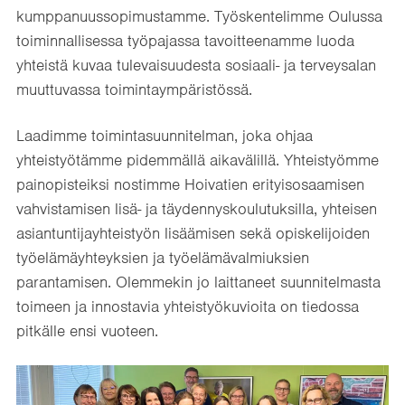
kumppanuussopimustamme. Työskentelimme Oulussa
toiminnallisessa työpajassa tavoitteenamme luoda
yhteistä kuvaa tulevaisuudesta sosiaali- ja terveysalan
muuttuvassa toimintaympäristössä.
Laadimme toimintasuunnitelman, joka ohjaa
yhteistyötämme pidemmällä aikavälillä. Yhteistyömme
painopisteiksi nostimme Hoivatien erityisosaamisen
vahvistamisen lisä- ja täydennyskoulutuksilla, yhteisen
asiantuntijayhteistyön lisäämisen sekä opiskelijoiden
työelämäyhteyksien ja työelämävalmiuksien
parantamisen. Olemmekin jo laittaneet suunnitelmasta
toimeen ja innostavia yhteistyökuvioita on tiedossa
pitkälle ensi vuoteen.