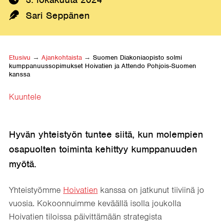
Kirjoittaja:
Sari Seppänen
Etusivu
→
Ajankohtaista
→
Suomen Diakoniaopisto solmi
kumppanuussopimukset Hoivatien ja Attendo Pohjois-Suomen
kanssa
Kuuntele
Hyvän yhteistyön tuntee siitä, kun molempien
osapuolten toiminta kehittyy kumppanuuden
myötä.
Yhteistyömme
Hoivatien
kanssa on jatkunut tiiviinä jo
vuosia. Kokoonnuimme keväällä isolla joukolla
Hoivatien tiloissa päivittämään strategista