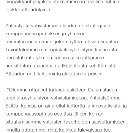
työpaikkaohjaajakoulutuksiimme on osallistunut iso
joukko attendolaisia.
Yhteistyötä vahvistamaan laadimme strategisen
kumppanuussopimuksen ja yhteisen
toimintasuunnitelman, joka näyttää tulevaa suuntaa.
Tavoittelemme mm. opiskelijayhteistyön lisäämistä
perustutkintoryhmien kanssa sekä jatkamme
henkilöstön osaamisen pitkäjänteistä kehittämistä
Attendon eri liiketoiminta-alueiden tarpeisiin.
“Olemme ottaneet tärkeän askeleen Oulun alueen
oppilaitosyhteistyön vahvistamisessa. Yhteistyömme
SDO:n kanssa on aina ollut ketterää ja innovatiivista, ja
kumppanuussopimus osoittaa jälleen kerran
sitoutumisemme yhteisten tavoitteiden saavuttamiseen.
Innolla odotamme, mitä kaikkea tulevaisuus tuo