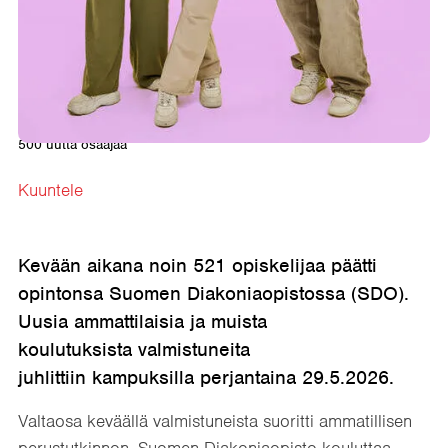
Etusivu
→
Ajankohtaista
→
Suomen Diakoniaopistosta valmistui yli
500 uutta osaajaa
Kuuntele
Kevään aikana noin 521 opiskelijaa päätti
opintonsa Suomen Diakoniaopistossa (SDO).
Uusia ammattilaisia ja muista
koulutuksista valmistuneita
juhlittiin kampuksilla perjantaina 29.5.2026.
Valtaosa keväällä valmistuneista suoritti ammatillisen