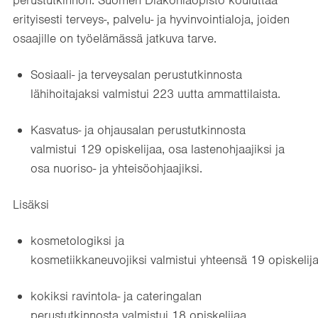
perustutkinnon. Suomen Diakoniaopisto kouluttaa
erityisesti terveys-, palvelu- ja hyvinvointialoja, joiden
osaajille on työelämässä jatkuva tarve.
Sosiaali- ja terveysalan perustutkinnosta
lähihoitajaksi valmistui 223 uutta ammattilaista.
Kasvatus- ja ohjausalan perustutkinnosta
valmistui 129 opiskelijaa, osa lastenohjaajiksi ja
osa nuoriso- ja yhteisöohjaajiksi.
Lisäksi
kosmetologiksi ja
kosmetiikkaneuvojiksi valmistui yhteensä 19 opiskelij
kokiksi ravintola- ja cateringalan
perustutkinnosta valmistui 18 opiskelijaa.