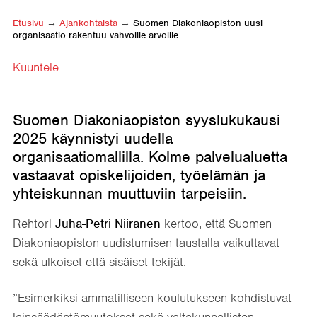
Etusivu
→
Ajankohtaista
→
Suomen Diakoniaopiston uusi
organisaatio rakentuu vahvoille arvoille
Kuuntele
Suomen Diakoniaopiston syyslukukausi
2025 käynnistyi uudella
organisaatiomallilla. Kolme palvelualuetta
vastaavat opiskelijoiden, työelämän ja
yhteiskunnan muuttuviin tarpeisiin.
Rehtori
Juha-Petri Niiranen
kertoo, että Suomen
Diakoniaopiston uudistumisen taustalla vaikuttavat
sekä ulkoiset että sisäiset tekijät.
”Esimerkiksi ammatilliseen koulutukseen kohdistuvat