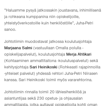
”Haluamme pysyä jatkossakin joustavana, inhimillisenä
ja rohkeana kumppanina niin opiskelijoille,
yhteistyöverkostoille kuin henkilöstölle”, Juha-Petri
sanoo.
Johtotiimin muodostavat jatkossa koulutusjohtaja
Marjaana Salmi
(vastuullaan Omalla polulla -
opiskelijapalvelut), koulutusjohtaja
Merja Ahtikari
(Kohtaaminen ammattitaitona -koulutuspalvelut) sekä
kehitysjohtaja
Sari Heinikoski
(Rohkeasti rajapinnoilla
-yhteiset palvelut) yhdessä rehtori Juha-Petri Niirasen
kanssa. Sari Heinikoski toimii myös vararehtorina.
Johtotiimin rinnalla toimii 20 lähiesihenkilöä ja
asiantuntijaa sekä 230 opetus- ja ohjausalan
ammattilaista, jotka auttavat opiskelijoita kohti oman