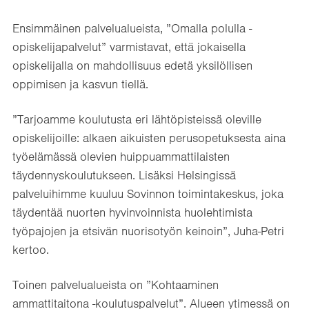
Ensimmäinen palvelualueista, ”Omalla polulla -
opiskelijapalvelut” varmistavat, että jokaisella
opiskelijalla on mahdollisuus edetä yksilöllisen
oppimisen ja kasvun tiellä.
”Tarjoamme koulutusta eri lähtöpisteissä oleville
opiskelijoille: alkaen aikuisten perusopetuksesta aina
työelämässä olevien huippuammattilaisten
täydennyskoulutukseen. Lisäksi Helsingissä
palveluihimme kuuluu Sovinnon toimintakeskus, joka
täydentää nuorten hyvinvoinnista huolehtimista
työpajojen ja etsivän nuorisotyön keinoin”, Juha-Petri
kertoo.
Toinen palvelualueista on ”Kohtaaminen
ammattitaitona -koulutuspalvelut”. Alueen ytimessä on