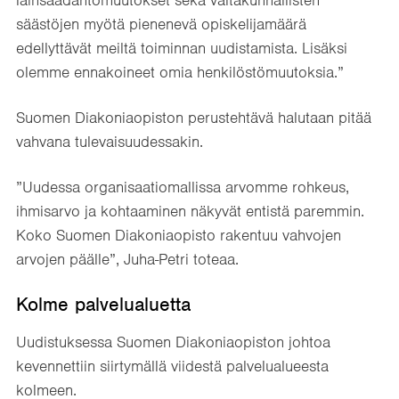
lainsäädäntömuutokset sekä valtakunnallisten
säästöjen myötä pienenevä opiskelijamäärä
edellyttävät meiltä toiminnan uudistamista. Lisäksi
olemme ennakoineet omia henkilöstömuutoksia.”
Suomen Diakoniaopiston perustehtävä halutaan pitää
vahvana tulevaisuudessakin.
”Uudessa organisaatiomallissa arvomme rohkeus,
ihmisarvo ja kohtaaminen näkyvät entistä paremmin.
Koko Suomen Diakoniaopisto rakentuu vahvojen
arvojen päälle”, Juha-Petri toteaa.
Kolme palvelualuetta
Uudistuksessa Suomen Diakoniaopiston johtoa
kevennettiin siirtymällä viidestä palvelualueesta
kolmeen.