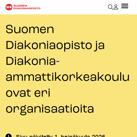
Suomen
Diakoniaopisto ja
Diakonia-
ammattikorkeakoulu
ovat eri
organisaatioita
Sivu päivitetty
1. heinäkuuta 2026