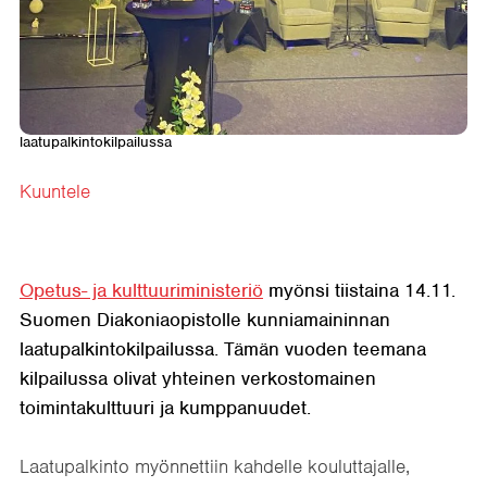
Etusivu
→
Ajankohtaista
→
SDO:lle kunniamaininta
laatupalkintokilpailussa
Kuuntele
Opetus- ja kulttuuriministeriö
myönsi tiistaina 14.11.
Suomen Diakoniaopistolle kunniamaininnan
laatupalkintokilpailussa. Tämän vuoden teemana
kilpailussa olivat yhteinen verkostomainen
toimintakulttuuri ja kumppanuudet.
Laatupalkinto myönnettiin kahdelle kouluttajalle,