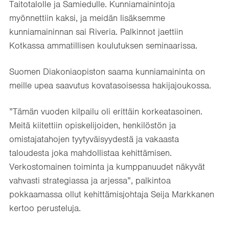
Taitotalolle ja Samiedulle. Kunniamainintoja
myönnettiin kaksi, ja meidän lisäksemme
kunniamaininnan sai Riveria. Palkinnot jaettiin
Kotkassa ammatillisen koulutuksen seminaarissa.
Suomen Diakoniaopiston saama kunniamaininta on
meille upea saavutus kovatasoisessa hakijajoukossa.
”Tämän vuoden kilpailu oli erittäin korkeatasoinen.
Meitä kiitettiin opiskelijoiden, henkilöstön ja
omistajatahojen tyytyväisyydestä ja vakaasta
taloudesta joka mahdollistaa kehittämisen.
Verkostomainen toiminta ja kumppanuudet näkyvät
vahvasti strategiassa ja arjessa”, palkintoa
pokkaamassa ollut kehittämisjohtaja Seija Markkanen
kertoo perusteluja.