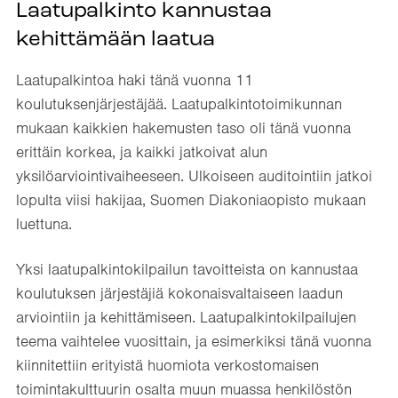
Laatupalkinto kannustaa
kehittämään laatua
Laatupalkintoa haki tänä vuonna 11
koulutuksenjärjestäjää. Laatupalkintotoimikunnan
mukaan kaikkien hakemusten taso oli tänä vuonna
erittäin korkea, ja kaikki jatkoivat alun
yksilöarviointivaiheeseen. Ulkoiseen auditointiin jatkoi
lopulta viisi hakijaa, Suomen Diakoniaopisto mukaan
luettuna.
Yksi laatupalkintokilpailun tavoitteista on kannustaa
koulutuksen järjestäjiä kokonaisvaltaiseen laadun
arviointiin ja kehittämiseen. Laatupalkintokilpailujen
teema vaihtelee vuosittain, ja esimerkiksi tänä vuonna
kiinnitettiin erityistä huomiota verkostomaisen
toimintakulttuurin osalta muun muassa henkilöstön