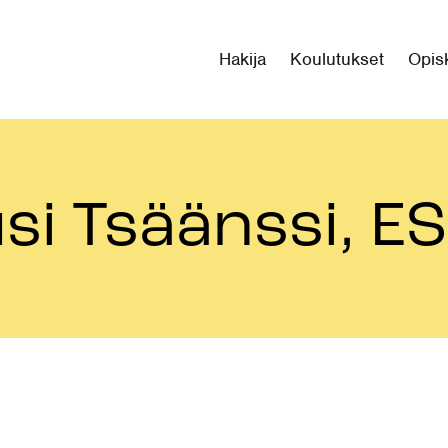
Hakija
Koulutukset
Opisk
si Tsäänssi, E