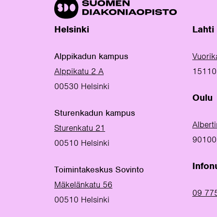
Helsinki
Lahti
Alppikadun kampus
Vuorik
Alppikatu 2 A
15110 
00530 Helsinki
Oulu
Sturenkadun kampus
Albert
Sturenkatu 21
90100
00510 Helsinki
Info
Toimintakeskus Sovinto
Mäkelänkatu 56
09 77
00510 Helsinki