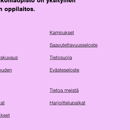
koniaopisto on yksityinen
n oppilaitos.
Kampukset
Saavutettavuusseloste
uuskuvaus
Tietosuoja
ouden
Evästeseloste
Tietoa meistä
kat
Harjoittelupaikat
kkeet