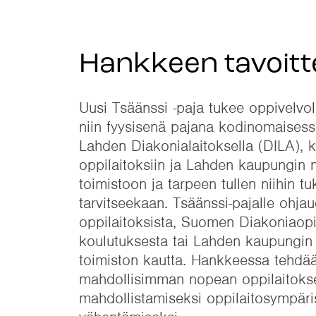
Hankkeen tavoitt
Uusi Tsäänssi -paja tukee oppivelvoll
niin fyysisenä pajana kodinomaises
Lahden Diakonialaitoksella (DILA), 
oppilaitoksiin ja Lahden kaupungin 
toimistoon ja tarpeen tullen niihin tu
tarvitseekaan. Tsäänssi-pajalle ohj
oppilaitoksista, Suomen Diakoniaopi
koulutuksesta tai Lahden kaupungin 
toimiston kautta. Hankkeessa tehdää
mahdollisimman nopean oppilaitoksee
mahdollistamiseksi oppilaitosympär