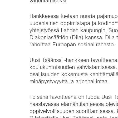
vähentämiseksi.
Hankkeessa tuetaan nuoria pajamuoto
uudenlainen oppimistapa ja kodinom
yhteistyössä Lahden kaupungin, Su
Diakoniasäätiön (Dila) kanssa. Dila 
rahoittaa Euroopan sosiaalirahasto.
Uusi Tsäänssi -hankkeen tavoitteen
koulukuntoisuuden vahvistamisessa. 
osallisuuden kokemusta kehittämällä 
minäpystyvyyttä ja arjenhallintaa.
Toisena tavoitteena on luoda Uusi Ts
haastavassa elämäntilanteessa olevia
oppivelvollisuuden suorittamisessa.