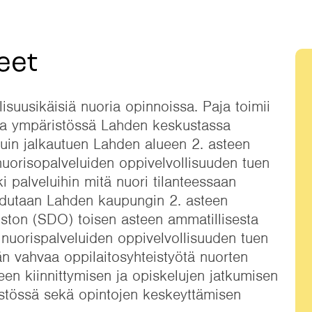
eet
isuusikäisiä nuoria opinnoissa. Paja toimii
sa ympäristössä Lahden keskustassa
kuin jalkautuen Lahden alueen 2. asteen
nuorisopalveluiden oppivelvollisuuden tuen
ki palveluihin mitä nuori tilanteessaan
audutaan Lahden kaupungin 2. asteen
ston (SDO) toisen asteen ammatillisesta
nuorispalveluiden oppivelvollisuuden tuen
n vahvaa oppilaitosyhteistyötä nuorten
n kiinnittymisen ja opiskelujen jatkumisen
istössä sekä opintojen keskeyttämisen