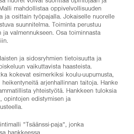
ssa nuoret voivat suorittaa opintojaan ja
Malli mahdollistaa oppivelvollisuuden
 ja osittain työpajalla. Jokaiselle nuorelle
rustuva suunnitelma. Toiminta perustuu
een ja valmennukseen. Osa toiminnasta
iin.
laisten ja sidosryhmien tietoisuutta ja
keluun vaikuttavista haasteista.
tka kokevat esimerkiksi koulu-uupumusta,
i heikentyneitä arjenhallinnan taitoja. Hanke
mmatillista yhteistyötä. Hankkeen tuloksia
, opintojen edistymisen ja
usteella.
intimalli ”Tsäänssi-paja”, jonka
ssa hankkeessa.