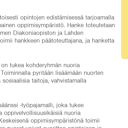
isesti opintojen edistämisessä tarjoamalla
ainen oppimisympäristö. Hanke toteutetaan
omen Diakoniaopiston ja Lahden
toimii hankkeen päätoteuttajana, ja hanketta
a on tukea kohderyhmän nuoria
Toiminnalla pyritään lisäämään nuorten
sosiaalisia taitoja, vahvistamalla
äänssi -työpajamalli, joka tukee
 oppivelvollisuusikäisiä nuoria
 Keskeisenä oppimisympäristönä toimii