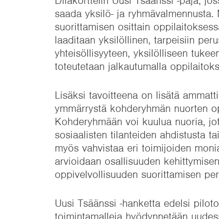
Dilakorttelin Uusi Tsäänssi -paja, jo
saada yksilö- ja ryhmävalmennusta. 
suorittamisen osittain oppilaitoksessa
laaditaan yksilöllinen, tarpeisiin pe
yhteisöllisyyteen, yksilölliseen tuk
toteutetaan jalkautumalla oppilaitoks
Lisäksi tavoitteena on lisätä ammatti
ymmärrystä kohderyhmän nuorten opis
Kohderyhmään voi kuulua nuoria, jo
sosiaalisten tilanteiden ahdistusta ta
myös vahvistaa eri toimijoiden monia
arvioidaan osallisuuden kehittymisen
oppivelvollisuuden suorittamisen per
Uusi Tsäänssi -hanketta edelsi piloto
toimintamalleja hyödynnetään uude