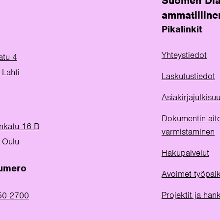
Suomen Dia
ammatilline
Pikalinkit
Yhteystiedot
atu 4
Lahti
Laskutustiedot
Asiakirjajulkis
Dokumentin ait
inkatu 16 B
varmistaminen
 Oulu
Hakupalvelut
numero
Avoimet työpai
Projektit ja han
50 2700