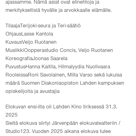
ajassamme. Nämä asiat ovat elinehtoja ja
merkityksellisiä hyvälle ja arvokkaalle elämälle.
TilaajaTerijoki-seura ja Teri-säätiö
OhjausLasse Kantola
KuvausVeijo Ruotanen
MusiikkiOopperastudio Concis, Veijo Ruotanen
KoreografiaJoonas Saarela
PuvustusHanna Kaitila, Hilmalyydia Nuolivaara
RooleissaRoni Savolainen, Milla Varso sekä lukuisa
määrä Suomen Diakoniaopiston Lahden kampuksen
opiskelijoita ja avustajia
Elokuvan ensi-ilta oli Lahden Kino Iiriksessä 31.3.
2025
Sieltä elokuva siirtyi Järvenpään elokuvateatteriin /
Studio123. Vuoden 2025 aikana elokuva tulee