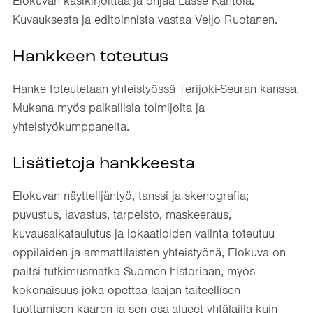
Elokuvan käsikirjoittaa ja ohjaa Lasse Kantola.
Kuvauksesta ja editoinnista vastaa Veijo Ruotanen.
Hankkeen toteutus
Hanke toteutetaan yhteistyössä Terijoki-Seuran kanssa.
Mukana myös paikallisia toimijoita ja
yhteistyökumppaneita.
Lisätietoja hankkeesta
Elokuvan näyttelijäntyö, tanssi ja skenografia;
puvustus, lavastus, tarpeisto, maskeeraus,
kuvausaikataulutus ja lokaatioiden valinta toteutuu
oppilaiden ja ammattilaisten yhteistyönä, Elokuva on
paitsi tutkimusmatka Suomen historiaan, myös
kokonaisuus joka opettaa laajan taiteellisen
tuottamisen kaaren ja sen osa-alueet yhtälailla kuin