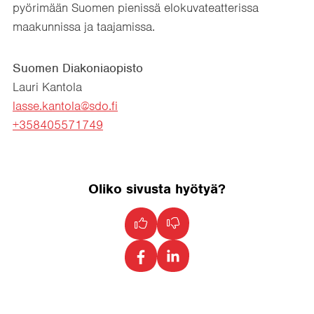
pyörimään Suomen pienissä elokuvateatterissa
maakunnissa ja taajamissa.
Suomen Diakoniaopisto
Lauri Kantola
lasse.kantola@sdo.fi
+358405571749
Oliko sivusta hyötyä?