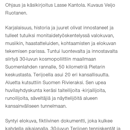
Ohjaus ja käsikirjoitus Lasse Kantola. Kuvaus Veijo
Ruotanen.
Karjalaisuus, historia ja juuret olivat innostaneet ja
tulleet tutuiksi monitaidetyöskentelyssä valokuvan,
musiikin, haastatteluiden, kohtaamisten ja elokuvan
tekemisen parissa. Tuntui luontevalta ja innostavalta
siirtyä 30-luvun kosmopoliittiin maailmaan
Suomenlahden rannalle, 50 kilometriä Pietarin
keskustasta. Terijoella asui 20 eri kansallisuutta.
Aluetta kutsuttiin Suomen Rivieraksi. Sen upea
huvilayhdyskunta keräsi taiteilijoita -kirjailijoita,
runoilijoita, säveltäjiä ja näyttelijöitä alueen
kansainväliseen tunnelmaan.
Syntyi elokuva, fiktiivinen dokumentti, joka kulkee
kahdella aikajanalla. 30-luvun Terijoen tenniskentät ja