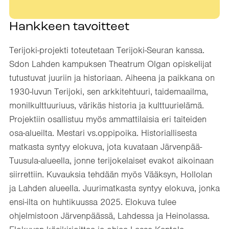
Hankkeen tavoitteet
Terijoki-projekti toteutetaan Terijoki-Seuran kanssa.
Sdon Lahden kampuksen Theatrum Olgan opiskelijat
tutustuvat juuriin ja historiaan. Aiheena ja paikkana on
1930-luvun Terijoki, sen arkkitehtuuri, taidemaailma,
monilkulttuuriuus, värikäs historia ja kulttuurielämä.
Projektiin osallistuu myös ammattilaisia eri taiteiden
osa-alueilta. Mestari vs.oppipoika. Historiallisesta
matkasta syntyy elokuva, jota kuvataan Järvenpää-
Tuusula-alueella, jonne terijokelaiset evakot aikoinaan
siirrettiin. Kuvauksia tehdään myös Vääksyn, Hollolan
ja Lahden alueella. Juurimatkasta syntyy elokuva, jonka
ensi-ilta on huhtikuussa 2025. Elokuva tulee
ohjelmistoon Järvenpäässä, Lahdessa ja Heinolassa.