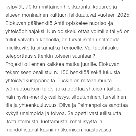
kylpylät, 70 km mittainen hiekkaranta, kabaree ja
alueen moninainen kulttuuri leikkautuvat vuoteen 2025.
Elokuvan päähenkilö Antti opiskelee nuoriso -ja
yhteisöohjaajaksi. Kun opiskelu ottaa voimille tai yö on
tullut valvottua koneella, on turvallisinta unelmoida
mielikuviteltu aikamatka Terijoelle. Vai tapahtuuko
teleporttaus sittenkin toiseen suuntaan?
Projekti oli ennen kaikkea matka juurille. Elokuvan
tekemiseen osallistui n. 150 henkilöä sekä lukuisia
yhteistyökumppaneita. Tuskin on mitään muuta
työmuotoa kuin taide, joka opettaa yhteisön taitoja
näin hyvin -merkityksellisyys, sitoutuminen, turvallinen
tila ja yhteenkuuluvuus. Diiva ja Paimenpoika sanottaa
kykyä unelmoida ja toivoa. Se opetti vastuullisuutta
itsetuntemusta, luottamusta, rehellisyyttä ja
mahdollistanut kauniin näkemisen haastavassa