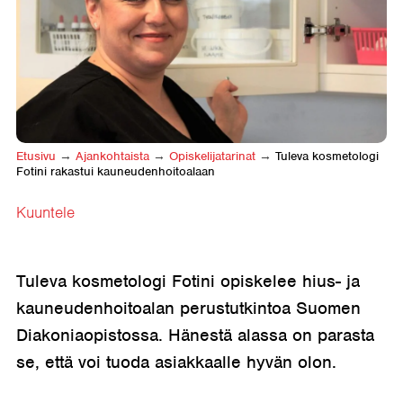
Etusivu
→
Ajankohtaista
→
Opiskelija­tarinat
→
Tuleva kosmetologi
Fotini rakastui kauneudenhoitoalaan
Kuuntele
Tuleva kosmetologi Fotini opiskelee hius- ja
kauneudenhoitoalan perustutkintoa Suomen
Diakoniaopistossa. Hänestä alassa on parasta
se, että voi tuoda asiakkaalle hyvän olon.