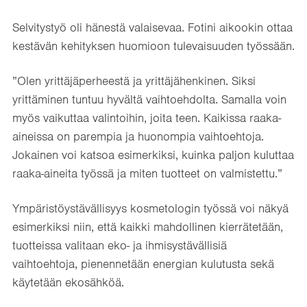
Selvitystyö oli hänestä valaisevaa. Fotini aikookin ottaa
kestävän kehityksen huomioon tulevaisuuden työssään.
”Olen yrittäjäperheestä ja yrittäjähenkinen. Siksi
yrittäminen tuntuu hyvältä vaihtoehdolta. Samalla voin
myös vaikuttaa valintoihin, joita teen. Kaikissa raaka-
aineissa on parempia ja huonompia vaihtoehtoja.
Jokainen voi katsoa esimerkiksi, kuinka paljon kuluttaa
raaka-aineita työssä ja miten tuotteet on valmistettu.”
Ympäristöystävällisyys kosmetologin työssä voi näkyä
esimerkiksi niin, että kaikki mahdollinen kierrätetään,
tuotteissa valitaan eko- ja ihmisystävällisiä
vaihtoehtoja, pienennetään energian kulutusta sekä
käytetään ekosähköä.