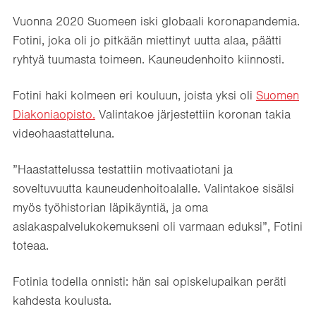
Vuonna 2020 Suomeen iski globaali koronapandemia.
Fotini, joka oli jo pitkään miettinyt uutta alaa, päätti
ryhtyä tuumasta toimeen. Kauneudenhoito kiinnosti.
Fotini haki kolmeen eri kouluun, joista yksi oli
Suomen
Diakoniaopisto.
Valintakoe järjestettiin koronan takia
videohaastatteluna.
”Haastattelussa testattiin motivaatiotani ja
soveltuvuutta kauneudenhoitoalalle. Valintakoe sisälsi
myös työhistorian läpikäyntiä, ja oma
asiakaspalvelukokemukseni oli varmaan eduksi”, Fotini
toteaa.
Fotinia todella onnisti: hän sai opiskelupaikan peräti
kahdesta koulusta.