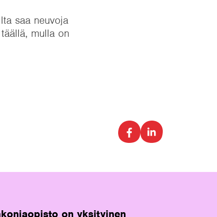
ilta saa neuvoja
täällä, mulla on
koniaopisto on yksityinen