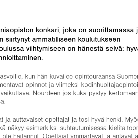
iaopiston konkari, joka on suorittamassa 
n siirtynyt ammatilliseen koulutukseen
koulussa viihtymiseen on hänestä selvä: hyvä
nnioittaminen.
kasvoille, kun hän kuvailee opintouraansa Suome
entavat opinnot ja viimeksi kodinhuoltajaopintoi
 vaikuttava. Nourdeen jos kuka pystyy kertomaan
a.
t ja auttavaiset opettajat ja tosi hyvä henki. Myö
kä näkyy esimerkiksi suhtautumisessa kielitaitoo
 ole haitannut. Opettajat ymmärtävät ja antavat 