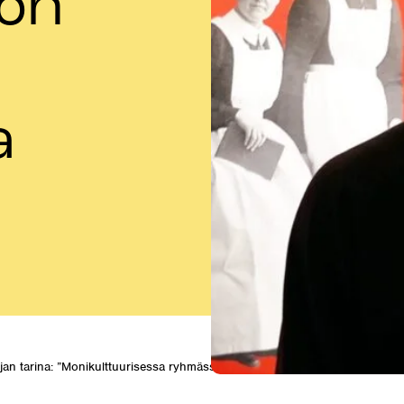
on
a
ijan tarina: ”Monikulttuurisessa ryhmässä on tärkeää kunnioittaa muita”