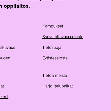
n oppilaitos.
Kampukset
Saavutettavuusseloste
uuskuvaus
Tietosuoja
ouden
Evästeseloste
Tietoa meistä
kat
Harjoittelupaikat
kkeet