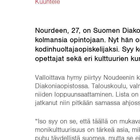
Kuuntele
Nourdeen, 27, on Suomen Diakon
kolmansia opintojaan. Nyt hän o
kodinhuoltajaopiskelijaksi. Syy 
opettajat sekä eri kulttuurien ku
Valloittava hymy piirtyy Noudeenin 
Diakoniaopistossa. Talouskoulu, valm
niiden loppuunsaattaminen. Lista on
jatkanut niin pitkään samassa ahjoss
”Iso syy on se, että täällä on mukava
monikulttuurisuus on tärkeä asia, mi
puhu täydellistä suomea, mutta se ei