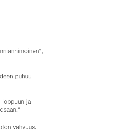
unnianhimoinen”,
urdeen puhuu
t loppuun ja
 osaan.”
doton vahvuus.