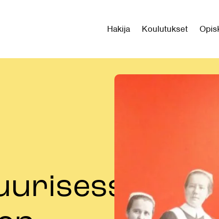
Hakija
Koulutukset
Opisk
uurisessa