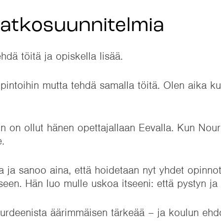
jatkosuunnitelmia
ä töitä ja opiskella lisää.
pintoihin mutta tehdä samalla töitä. Olen aika k
in on ollut hänen opettajallaan Eevalla. Kun No
.
 ja sanoo aina, että hoidetaan nyt yhdet opinno
seen. Hän luo mulle uskoa itseeni: että pystyn ja
Nourdeenista äärimmäisen tärkeää – ja koulun eh