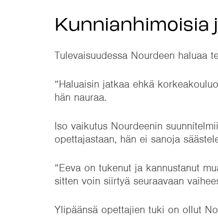
Kunnianhimoisia 
Tulevaisuudessa Nourdeen haluaa tehd
”Haluaisin jatkaa ehkä korkeakouluo
hän nauraa.
Iso vaikutus Nourdeenin suunnitelmi
opettajastaan, hän ei sanoja säästele
”Eeva on tukenut ja kannustanut mua
sitten voin siirtyä seuraavaan vaihee
Ylipäänsä opettajien tuki on ollut 