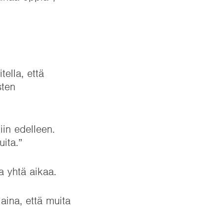
ella, että
sten
iin edelleen.
uita.”
 yhtä aikaa.
aina, että muita