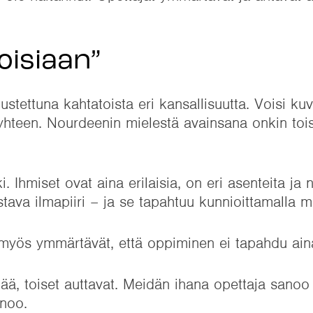
oisiaan”
ettuna kahtatoista eri kansallisuutta. Voisi kuvit
ä yhteen. Nourdeenin mielestä avainsana onkin toi
Ihmiset ovat aina erilaisia, on eri asenteita ja n
tava ilmapiiri – ja se tapahtuu kunnioittamalla m
myös ymmärtävät, että oppiminen ei tapahdu aina
ää, toiset auttavat. Meidän ihana opettaja sanoo 
anoo.