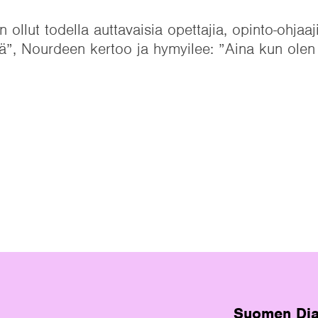
llut todella auttavaisia opettajia, opinto-ohjaaj
tää”, Nourdeen kertoo ja hymyilee: ”Aina kun olen 
Suomen Dia