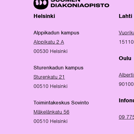
Helsinki
Lahti
Alppikadun kampus
Vuorik
Alppikatu 2 A
15110 
00530 Helsinki
Oulu
Sturenkadun kampus
Albert
Sturenkatu 21
90100
00510 Helsinki
Info
Toimintakeskus Sovinto
Mäkelänkatu 56
09 77
00510 Helsinki