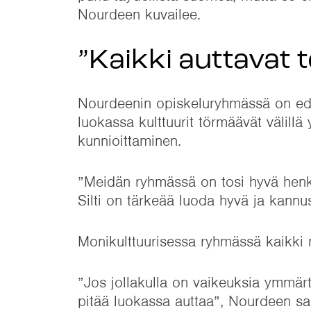
Nourdeen kuvailee.
”Kaikki auttavat t
Nourdeenin opiskeluryhmässä on edust
luokassa kulttuurit törmäävät välill
kunnioittaminen.
”Meidän ryhmässä on tosi hyvä henki. 
Silti on tärkeää luoda hyvä ja kannus
Monikulttuurisessa ryhmässä kaikki 
”Jos jollakulla on vaikeuksia ymmärt
pitää luokassa auttaa”, Nourdeen s