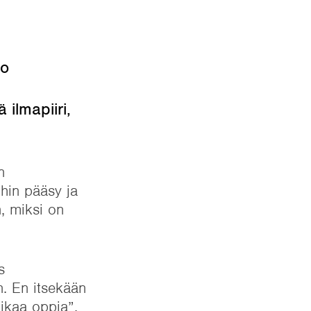
jo
 ilmapiiri,
n
hin pääsy ja
, miksi on
s
n. En itsekään
aikaa oppia”,