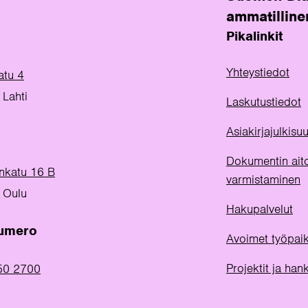
ammatilline
Pikalinkit
Yhteystiedot
atu 4
Lahti
Laskutustiedot
Asiakirjajulkis
Dokumentin ait
inkatu 16 B
varmistaminen
 Oulu
Hakupalvelut
numero
Avoimet työpai
Projektit ja han
50 2700