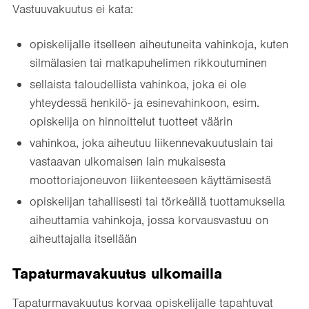
Vastuuvakuutus ei kata:
opiskelijalle itselleen aiheutuneita vahinkoja, kuten
silmälasien tai matkapuhelimen rikkoutuminen
sellaista taloudellista vahinkoa, joka ei ole
yhteydessä henkilö- ja esinevahinkoon, esim.
opiskelija on hinnoittelut tuotteet väärin
vahinkoa, joka aiheutuu liikennevakuutuslain tai
vastaavan ulkomaisen lain mukaisesta
moottoriajoneuvon liikenteeseen käyttämisestä
opiskelijan tahallisesti tai törkeällä tuottamuksella
aiheuttamia vahinkoja, jossa korvausvastuu on
aiheuttajalla itsellään
Tapaturmavakuutus ulkomailla
Tapaturmavakuutus korvaa opiskelijalle tapahtuvat