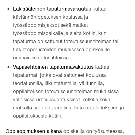
Lakisääteinen tapaturmavakuutu
s kattaa
käytännön opetuksen koulussa ja
työssäoppimisjaksot sekä matkat
työssäoppimispaikalle ja sieltä kotiin, kun
tapaturma on sattunut toteutussuunnitelman tai
tutkintoperusteiden mukaisessa opiskelulle
ominaisissa olosuhteissa.
Vapaaehtoinen tapaturmavakuutus
kattaa
tapaturmat, jotka ovat sattuneet koulussa
teoriatunnilla, liikuntatunnilla, välitunnilla,
oppilaitoksen toteutussuunnitelman mukaisissa
yhteisissä urheilusuorituksissa, retkillä sekä
matkalla suorinta, virallista tietä oppilaitokseen ja
oppilaitoksesta kotiin.
Oppisopimuksen aikana
opiskelija on työsuhteessa,