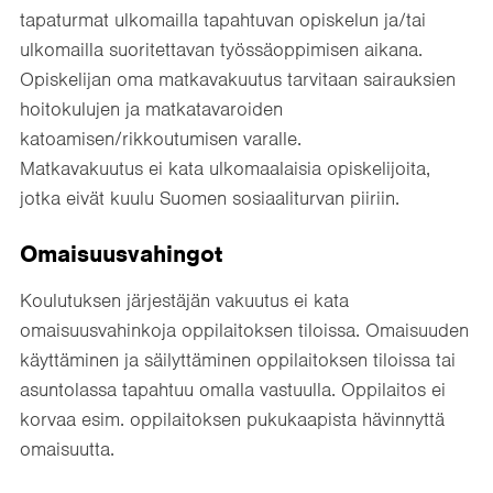
tapaturmat ulkomailla tapahtuvan opiskelun ja/tai
ulkomailla suoritettavan työssäoppimisen aikana.
Opiskelijan oma matkavakuutus tarvitaan sairauksien
hoitokulujen ja matkatavaroiden
katoamisen/rikkoutumisen varalle.
Matkavakuutus ei kata ulkomaalaisia opiskelijoita,
jotka eivät kuulu Suomen sosiaaliturvan piiriin.
Omaisuusvahingot
Koulutuksen järjestäjän vakuutus ei kata
omaisuusvahinkoja oppilaitoksen tiloissa. Omaisuuden
käyttäminen ja säilyttäminen oppilaitoksen tiloissa tai
asuntolassa tapahtuu omalla vastuulla. Oppilaitos ei
korvaa esim. oppilaitoksen pukukaapista hävinnyttä
omaisuutta.