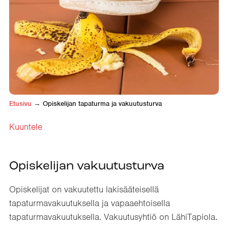
Etusivu
→
Opiskelijan tapaturma ja vakuutusturva
Kuuntele
Opiskelijan vakuutusturva
Opiskelijat on vakuutettu lakisääteisellä
tapaturmavakuutuksella ja vapaaehtoisella
tapaturmavakuutuksella. Vakuutusyhtiö on LähiTapiola.