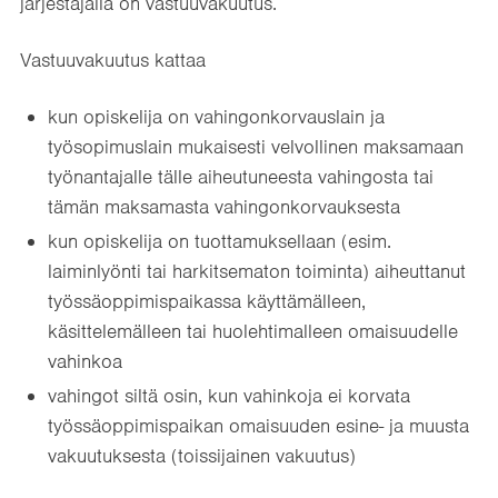
järjestäjällä on vastuuvakuutus.
Vastuuvakuutus kattaa
kun opiskelija on vahingonkorvauslain ja
työsopimuslain mukaisesti velvollinen maksamaan
työnantajalle tälle aiheutuneesta vahingosta tai
tämän maksamasta vahingonkorvauksesta
kun opiskelija on tuottamuksellaan (esim.
laiminlyönti tai harkitsematon toiminta) aiheuttanut
työssäoppimispaikassa käyttämälleen,
käsittelemälleen tai huolehtimalleen omaisuudelle
vahinkoa
vahingot siltä osin, kun vahinkoja ei korvata
työssäoppimispaikan omaisuuden esine- ja muusta
vakuutuksesta (toissijainen vakuutus)