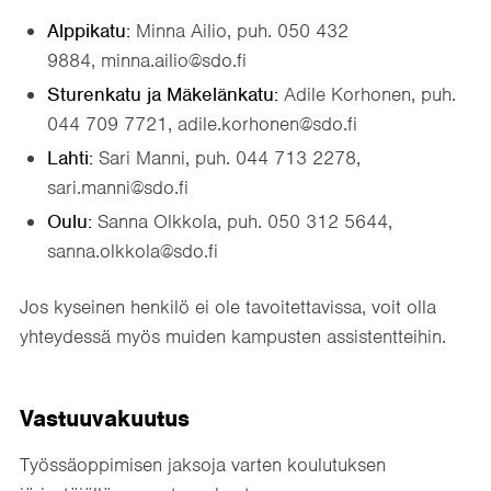
Alppikatu:
Minna Ailio, puh. 050 432
9884, minna.ailio@sdo.fi
Sturenkatu ja Mäkelänkatu:
Adile Korhonen, puh.
044 709 7721, adile.korhonen@sdo.fi
Lahti:
Sari Manni, puh. 044 713 2278,
sari.manni@sdo.fi
Oulu:
Sanna Olkkola, puh. 050 312 5644,
sanna.olkkola@sdo.fi
Jos kyseinen henkilö ei ole tavoitettavissa, voit olla
yhteydessä myös muiden kampusten assistentteihin.
Vastuuvakuutus
Työssäoppimisen jaksoja varten koulutuksen