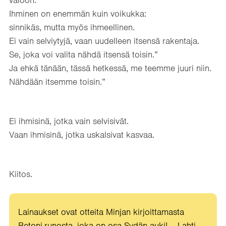
valoon.
Ihminen on enemmän kuin voikukka:
sinnikäs, mutta myös ihmeellinen.
Ei vain selviytyjä, vaan uudelleen itsensä rakentaja.
Se, joka voi valita nähdä itsensä toisin.”
Ja ehkä tänään, tässä hetkessä, me teemme juuri niin.
Nähdään itsemme toisin.”
Ei ihmisinä, jotka vain selvisivät.
Vaan ihmisinä, jotka uskalsivat kasvaa.
Kiitos.
Lainaukset ovat otteita Minjan kirjoittamasta
Betoni-runosta, joka on osa
Sydän auki! – Lahti