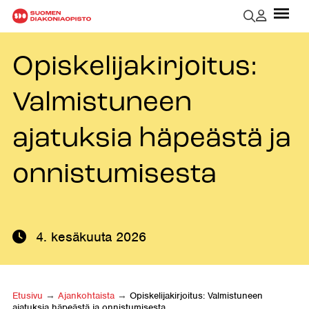
Opiskelijakirjoitus:
Valmistuneen
ajatuksia häpeästä ja
onnistumisesta
4. kesäkuuta 2026
Etusivu
→
Ajankohtaista
→
Opiskelijakirjoitus: Valmistuneen
ajatuksia häpeästä ja onnistumisesta