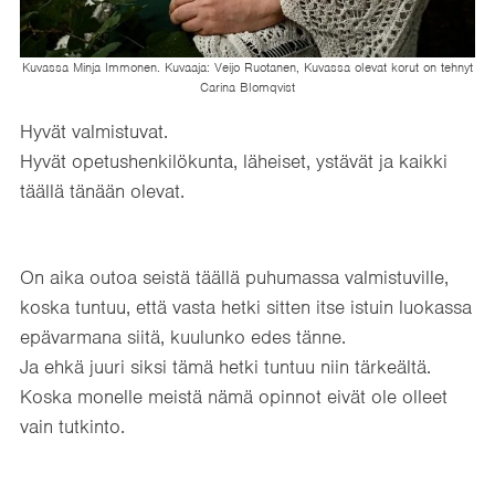
Kuvassa Minja Immonen. Kuvaaja: Veijo Ruotanen, Kuvassa olevat korut on tehnyt
Carina Blomqvist
Hyvät valmistuvat.
Hyvät opetushenkilökunta, läheiset, ystävät ja kaikki
täällä tänään olevat.
On aika outoa seistä täällä puhumassa valmistuville,
koska tuntuu, että vasta hetki sitten itse istuin luokassa
epävarmana siitä, kuulunko edes tänne.
Ja ehkä juuri siksi tämä hetki tuntuu niin tärkeältä.
Koska monelle meistä nämä opinnot eivät ole olleet
vain tutkinto.