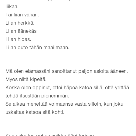
liikaa.
Tai liian vähän.
Liian herkkä.
Liian äänekäs.
Liian hidas.
Liian outo tähän maailmaan.
Mä olen elämässäni sanoittanut paljon asioita ääneen.
Myös niitä kipeitä.
Koska olen oppinut, ettei häpeä katoa sillä, että yrittää
tehdä itsestään pienemmän.
Se alkaa menettää voimaansa vasta silloin, kun joku
uskaltaa katsoa sitä kohti.
Kun uskaltaa puhua vaikka ääni tärisee.