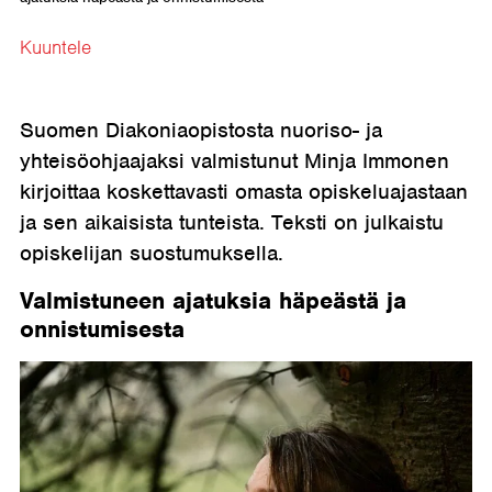
Kuuntele
Suomen Diakoniaopistosta
nuoriso- ja
yhteisöohjaaja
ksi valmistunut Minja Immonen
kirjoittaa koskettavasti omasta opiskeluajastaan
ja sen aikaisista tunteista. Teksti on julkaistu
opiskelijan suostumuksella.
Valmistuneen ajatuksia häpeästä ja
onnistumisesta