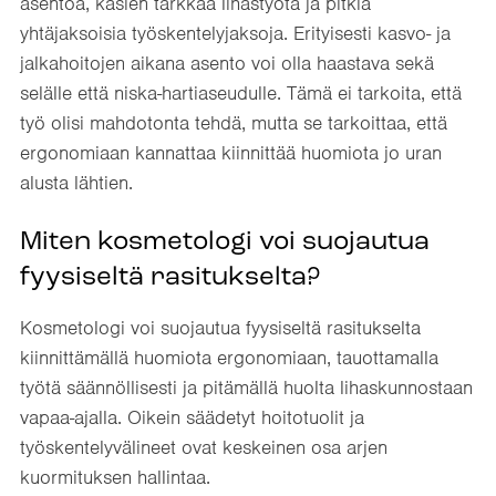
asentoa, käsien tarkkaa lihastyötä ja pitkiä
yhtäjaksoisia työskentelyjaksoja. Erityisesti kasvo- ja
jalkahoitojen aikana asento voi olla haastava sekä
selälle että niska-hartiaseudulle. Tämä ei tarkoita, että
työ olisi mahdotonta tehdä, mutta se tarkoittaa, että
ergonomiaan kannattaa kiinnittää huomiota jo uran
alusta lähtien.
Miten kosmetologi voi suojautua
fyysiseltä rasitukselta?
Kosmetologi voi suojautua fyysiseltä rasitukselta
kiinnittämällä huomiota ergonomiaan, tauottamalla
työtä säännöllisesti ja pitämällä huolta lihaskunnostaan
vapaa-ajalla. Oikein säädetyt hoitotuolit ja
työskentelyvälineet ovat keskeinen osa arjen
kuormituksen hallintaa.