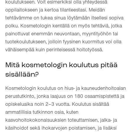
koulutukseen. Voit esimerkiksi olla yhteydessä
oppilaitokseen ja kertoa tilanteestasi. Meidän
tehtävämme on tukea sinua löytämään itsellesi sopiva
polku. Kosmetologin kentällä on myös tehtäviä, jotka
painottuvat enemmän neuvontaan, myyntityöhön tai
tuotekoulutukseen, jolloin fyysinen kuormitus voi olla
vähäisempää kuin perinteisessä hoitotyössä.
Mitä kosmetologin koulutus pitää
sisällään?
Kosmetologin koulutus on hius- ja kauneudenhoitoalan
perustutkinto, jonka laajuus on 180 osaamispistettä ja
opiskeluaika noin 2–3 vuotta. Koulutus sisältää
ammatillisia tutkinnon osia, kuten
kasvohoitokokonaisuuksien toteuttamisen, jalka- ja
käsihoidot sekä ihokarvojen poistamisen, ja lisäksi