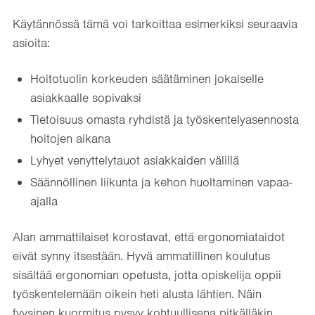
Käytännössä tämä voi tarkoittaa esimerkiksi seuraavia
asioita:
Hoitotuolin korkeuden säätäminen jokaiselle
asiakkaalle sopivaksi
Tietoisuus omasta ryhdistä ja työskentelyasennosta
hoitojen aikana
Lyhyet venyttelytauot asiakkaiden välillä
Säännöllinen liikunta ja kehon huoltaminen vapaa-
ajalla
Alan ammattilaiset korostavat, että ergonomiataidot
eivät synny itsestään. Hyvä ammatillinen koulutus
sisältää ergonomian opetusta, jotta opiskelija oppii
työskentelemään oikein heti alusta lähtien. Näin
fyysinen kuormitus pysyy kohtuullisena pitkälläkin