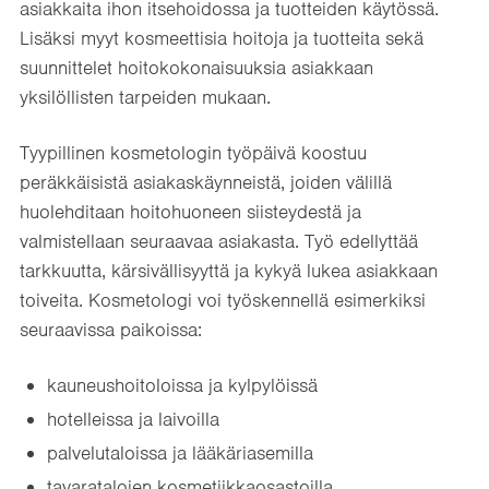
asiakkaita ihon itsehoidossa ja tuotteiden käytössä.
Lisäksi myyt kosmeettisia hoitoja ja tuotteita sekä
suunnittelet hoitokokonaisuuksia asiakkaan
yksilöllisten tarpeiden mukaan.
Tyypillinen kosmetologin työpäivä koostuu
peräkkäisistä asiakaskäynneistä, joiden välillä
huolehditaan hoitohuoneen siisteydestä ja
valmistellaan seuraavaa asiakasta. Työ edellyttää
tarkkuutta, kärsivällisyyttä ja kykyä lukea asiakkaan
toiveita. Kosmetologi voi työskennellä esimerkiksi
seuraavissa paikoissa:
kauneushoitoloissa ja kylpylöissä
hotelleissa ja laivoilla
palvelutaloissa ja lääkäriasemilla
tavaratalojen kosmetiikkaosastoilla