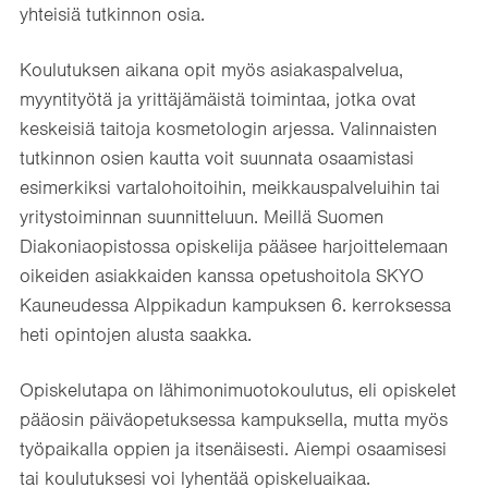
yhteisiä tutkinnon osia.
Koulutuksen aikana opit myös asiakaspalvelua,
myyntityötä ja yrittäjämäistä toimintaa, jotka ovat
keskeisiä taitoja kosmetologin arjessa. Valinnaisten
tutkinnon osien kautta voit suunnata osaamistasi
esimerkiksi vartalohoitoihin, meikkauspalveluihin tai
yritystoiminnan suunnitteluun. Meillä Suomen
Diakoniaopistossa opiskelija pääsee harjoittelemaan
oikeiden asiakkaiden kanssa opetushoitola SKYO
Kauneudessa Alppikadun kampuksen 6. kerroksessa
heti opintojen alusta saakka.
Opiskelutapa on lähimonimuotokoulutus, eli opiskelet
pääosin päiväopetuksessa kampuksella, mutta myös
työpaikalla oppien ja itsenäisesti. Aiempi osaamisesi
tai koulutuksesi voi lyhentää opiskeluaikaa.