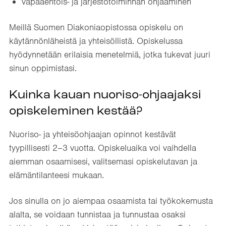
vapaaehtois- ja järjestötoiminnan ohjaaminen
Meillä Suomen Diakoniaopistossa opiskelu on
käytännönläheistä ja yhteisöllistä. Opiskelussa
hyödynnetään erilaisia menetelmiä, jotka tukevat juuri
sinun oppimistasi.
Kuinka kauan nuoriso-ohjaajaksi
opiskeleminen kestää?
Nuoriso- ja yhteisöohjaajan opinnot kestävät
tyypillisesti 2–3 vuotta. Opiskeluaika voi vaihdella
aiemman osaamisesi, valitsemasi opiskelutavan ja
elämäntilanteesi mukaan.
Jos sinulla on jo aiempaa osaamista tai työkokemusta
alalta, se voidaan tunnistaa ja tunnustaa osaksi