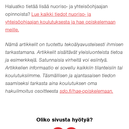
Haluatko tietää lisää nuoriso- ja yhteisöohjaajan
opinnoista?
Lue kaikki tiedot nuoriso- ja
yhteisöohjaajan koulutuksesta ja hae opiskelemaan
meille.
Nämä artikkelit on tuotettu tekoälyavusteisesti ihmisen
tarkastamana. Artikkelit sisältävät yleisluonteista tietoa
ja esimerkkejä. Satunnaisia virheitä voi esiintyä.
Artikkelien informaatio ei sovellu kaikkiin tilanteisiin tai
koulutuksiimme. Täsmällisen ja ajantasaisen tiedon
saamiseksi tarkasta aina koulutuksen oma
hakuilmoitus osoitteesta
sdo.fi/hae-opiskelemaan.
Oliko sivusta hyötyä?