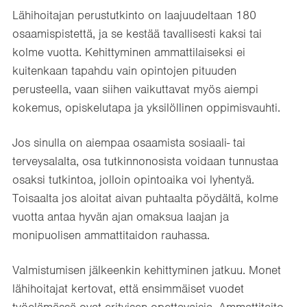
Lähihoitajan perustutkinto on laajuudeltaan 180
osaamispistettä, ja se kestää tavallisesti kaksi tai
kolme vuotta. Kehittyminen ammattilaiseksi ei
kuitenkaan tapahdu vain opintojen pituuden
perusteella, vaan siihen vaikuttavat myös aiempi
kokemus, opiskelutapa ja yksilöllinen oppimisvauhti.
Jos sinulla on aiempaa osaamista sosiaali- tai
terveysalalta, osa tutkinnonosista voidaan tunnustaa
osaksi tutkintoa, jolloin opintoaika voi lyhentyä.
Toisaalta jos aloitat aivan puhtaalta pöydältä, kolme
vuotta antaa hyvän ajan omaksua laajan ja
monipuolisen ammattitaidon rauhassa.
Valmistumisen jälkeenkin kehittyminen jatkuu. Monet
lähihoitajat kertovat, että ensimmäiset vuodet