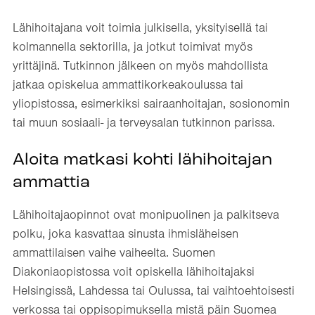
Lähihoitajana voit toimia julkisella, yksityisellä tai
kolmannella sektorilla, ja jotkut toimivat myös
yrittäjinä. Tutkinnon jälkeen on myös mahdollista
jatkaa opiskelua ammattikorkeakoulussa tai
yliopistossa, esimerkiksi sairaanhoitajan, sosionomin
tai muun sosiaali- ja terveysalan tutkinnon parissa.
Aloita matkasi kohti lähihoitajan
ammattia
Lähihoitajaopinnot ovat monipuolinen ja palkitseva
polku, joka kasvattaa sinusta ihmisläheisen
ammattilaisen vaihe vaiheelta. Suomen
Diakoniaopistossa voit opiskella lähihoitajaksi
Helsingissä, Lahdessa tai Oulussa, tai vaihtoehtoisesti
verkossa tai oppisopimuksella mistä päin Suomea