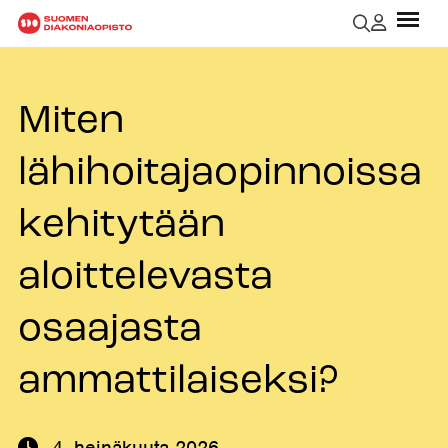
Miten
lähihoitajaopinnoissa
kehitytään
aloittelevasta
osaajasta
ammattilaiseksi?
4. heinäkuuta 2026