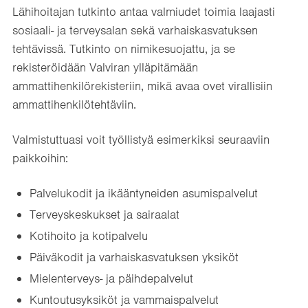
Lähihoitajan tutkinto antaa valmiudet toimia laajasti
sosiaali- ja terveysalan sekä varhaiskasvatuksen
tehtävissä. Tutkinto on nimikesuojattu, ja se
rekisteröidään Valviran ylläpitämään
ammattihenkilörekisteriin, mikä avaa ovet virallisiin
ammattihenkilötehtäviin.
Valmistuttuasi voit työllistyä esimerkiksi seuraaviin
paikkoihin:
Palvelukodit ja ikääntyneiden asumispalvelut
Terveyskeskukset ja sairaalat
Kotihoito ja kotipalvelu
Päiväkodit ja varhaiskasvatuksen yksiköt
Mielenterveys- ja päihdepalvelut
Kuntoutusyksiköt ja vammaispalvelut