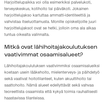
Harjoittelupaikka voi olla esimerkiksi palvelukoti,
terveyskeskus, kotihoito tai päiväkoti. Jokainen
harjoittelujakso kartuttaa ammatti-identiteettiä ja
vahvistaa itseluottamusta. Monille opiskelijoille juuri
harjoittelujaksot ovat se hetki, jolloin oma ala alkaa
tuntua oikealta valinnalta.
Mitkä ovat lähihoitajakoulutuksen
vaativimmat osaamisalueet?
Lähihoitajakoulutuksen vaativimmiksi osaamisalueiksi
koetaan usein lääkehoito, mielenterveys- ja päihdetyö
sekä vaativat hoitotilanteet, kuten akuuttihoito tai
saattohoito. Nämä alueet edellyttävät sekä vahvaa
teoreettista osaamista että kykyä toimia rauhallisesti
haastavissa tilanteissa.