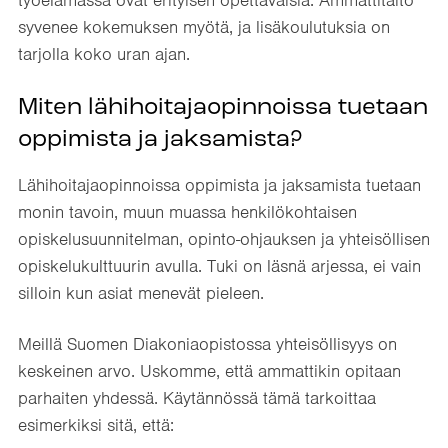
työelämässä ovat erityisen opettavaisia. Ammattitaito
syvenee kokemuksen myötä, ja lisäkoulutuksia on
tarjolla koko uran ajan.
Miten lähihoitajaopinnoissa tuetaan
oppimista ja jaksamista?
Lähihoitajaopinnoissa oppimista ja jaksamista tuetaan
monin tavoin, muun muassa henkilökohtaisen
opiskelusuunnitelman, opinto-ohjauksen ja yhteisöllisen
opiskelukulttuurin avulla. Tuki on läsnä arjessa, ei vain
silloin kun asiat menevät pieleen.
Meillä Suomen Diakoniaopistossa yhteisöllisyys on
keskeinen arvo. Uskomme, että ammattikin opitaan
parhaiten yhdessä. Käytännössä tämä tarkoittaa
esimerkiksi sitä, että: