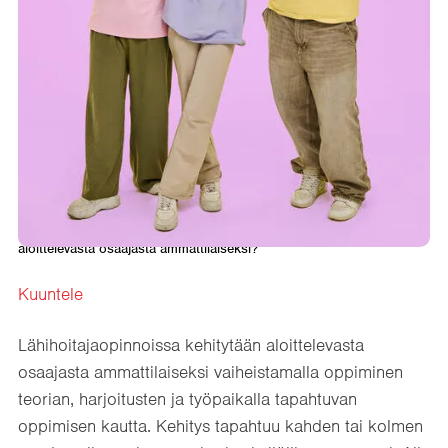
Etusivu
→
Ajankohtaista
→
Miten lähihoitajaopinnoissa kehitytään
aloittelevasta osaajasta ammattilaiseksi?
Kuuntele
Lähihoitajaopinnoissa kehitytään aloittelevasta
osaajasta ammattilaiseksi vaiheistamalla oppiminen
teorian, harjoitusten ja työpaikalla tapahtuvan
oppimisen kautta. Kehitys tapahtuu kahden tai kolmen