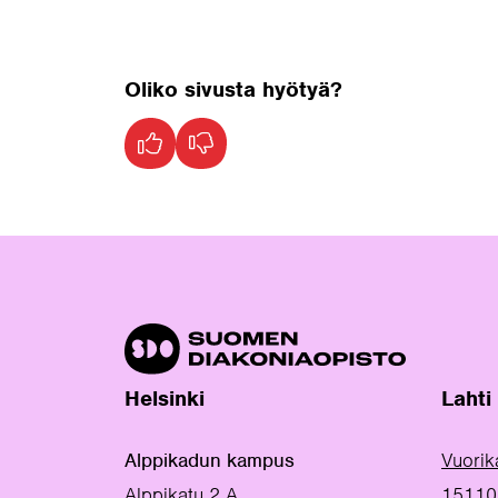
Oliko sivusta hyötyä?
Helsinki
Lahti
Alppikadun kampus
Vuorik
Alppikatu 2 A
15110 