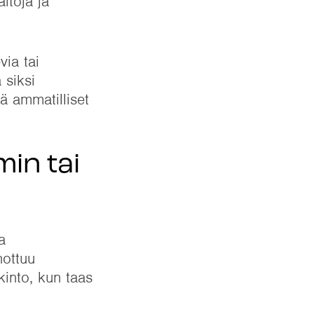
itoja ja
via tai
 siksi
ä ammatilliset
in tai
a
nottuu
kinto, kun taas