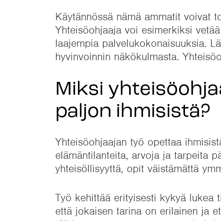
Käytännössä nämä ammatit voivat toi
Yhteisöohjaaja voi esimerkiksi vetä
laajempia palvelukokonaisuuksia. Lä
hyvinvoinnin näkökulmasta. Yhteisöoh
Miksi yhteisöohja
paljon ihmisistä?
Yhteisöohjaajan työ opettaa ihmisist
elämäntilanteita, arvoja ja tarpeita p
yhteisöllisyyttä, opit väistämättä
Työ kehittää erityisesti kykyä lukea 
että jokaisen tarina on erilainen ja 