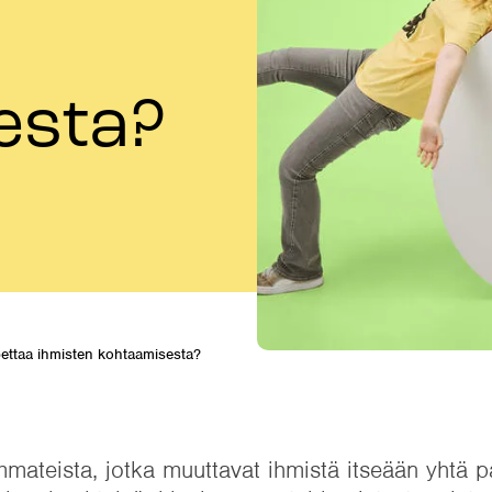
esta?
pettaa ihmisten kohtaamisesta?
mateista, jotka muuttavat ihmistä itseään yhtä pa