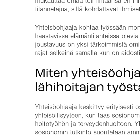
mukauttaa omaa toimintaansa eri ihmis
tilannetajua, sillä kohdattavat ihmise
Yhteisöohjaaja kohtaa työssään monenl
haastavissa elämäntilanteissa olevia 
joustavuus on yksi tärkeimmistä omi
rajat selkeinä samalla kun on aidosti
Miten yhteisöohja
lähihoitajan työst
Yhteisöohjaaja keskittyy erityisesti
yhteisöllisyyteen, kun taas sosionomi
hoitotyöhön ja terveydenhuoltoon. Y
sosionomin tutkinto suoritetaan amm