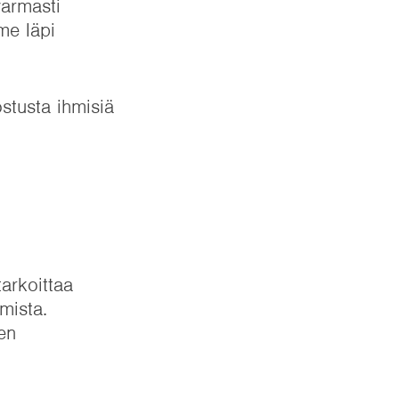
varmasti
me läpi
ostusta ihmisiä
tarkoittaa
mista.
en