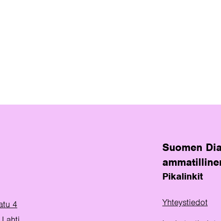
Suomen Dia
ammatilline
Pikalinkit
Yhteystiedot
atu 4
Lahti