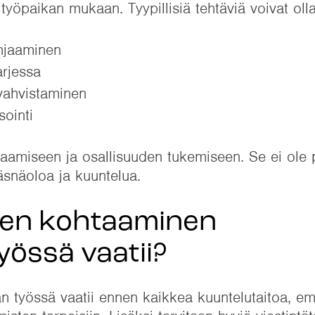
työpaikan mukaan. Tyypillisiä tehtäviä voivat olla
hjaaminen
arjessa
 vahvistaminen
sointi
taamiseen ja osallisuuden tukemiseen. Se ei ole
läsnäoloa ja kuuntelua.
sten kohtaaminen
yössä vaatii?
n työssä vaatii ennen kaikkea kuuntelutaitoa, em