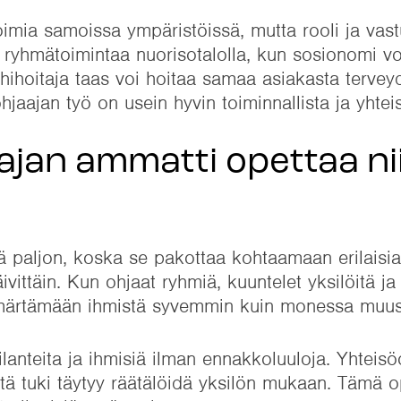
mia samoissa ympäristöissä, mutta rooli ja vast
ä ryhmätoimintaa nuorisotalolla, kun sosionomi v
hihoitaja taas voi hoitaa samaa asiakasta tervey
jaajan työ on usein hyvin toiminnallista ja yhteis
ajan ammatti opettaa ni
ä paljon, koska se pakottaa kohtaamaan erilaisia
äivittäin. Kun ohjaat ryhmiä, kuuntelet yksilöitä j
 ymmärtämään ihmistä syvemmin kuin monessa muu
tilanteita ja ihmisiä ilman ennakkoluuloja. Yhteisö
että tuki täytyy räätälöidä yksilön mukaan. Tämä o