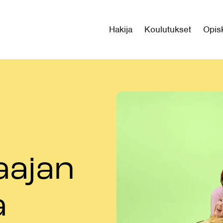
Hakija
Koulutukset
Opisk
aajan
a