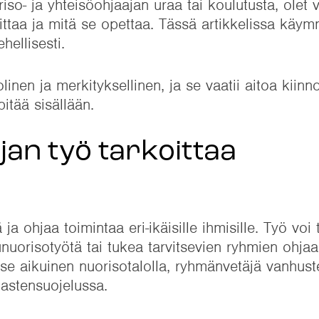
riso- ja yhteisöohjaajan uraa tai koulutusta, olet 
ittaa ja mitä se opettaa. Tässä artikkelissa käym
ellisesti.
nen ja merkityksellinen, ja se vaatii aitoa kiinn
itää sisällään.
jan työ tarkoittaa
ja ohjaa toimintaa eri-ikäisille ihmisille. Työ voi 
unuorisotyötä tai tukea tarvitsevien ryhmien ohjaa
se aikuinen nuorisotalolla, ryhmänvetäjä vanhust
lastensuojelussa.