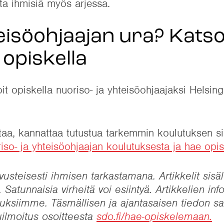
ta ihmisiä myös arjessa.
isöohjaajan ura? Katso
 opiskella
t opiskella nuoriso- ja yhteisöohjaajaksi Helsin
taa, kannattaa tutustua tarkemmin koulutuksen si
riso- ja yhteisöohjaajan koulutuksesta ja hae op
usteisesti ihmisen tarkastamana. Artikkelit sisäl
 Satunnaisia virheitä voi esiintyä. Artikkelien inf
ulutuksiimme. Täsmällisen ja ajantasaisen tiedon s
ilmoitus osoitteesta
sdo.fi/hae-opiskelemaan.