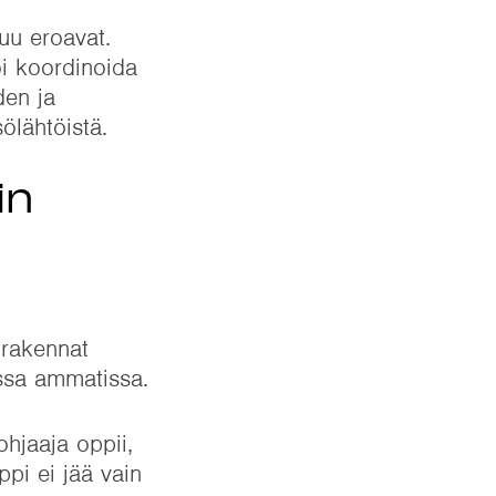
uu eroavat.
oi koordinoida
den ja
ölähtöistä.
in
a rakennat
ssa ammatissa.
ohjaaja oppii,
ppi ei jää vain