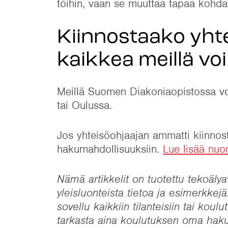
töihin, vaan se muuttaa tapaa kohda
Kiinnostaako yhte
kaikkea meillä voi
Meillä Suomen Diakoniaopistossa voi
tai Oulussa.
Jos yhteisöohjaajan ammatti kiinnos
hakumahdollisuuksiin.
Lue lisää nuo
Nämä artikkelit on tuotettu tekoälyav
yleisluonteista tietoa ja esimerkkejä.
sovellu kaikkiin tilanteisiin tai ko
tarkasta aina koulutuksen oma haku