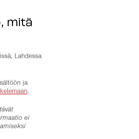
, mitä
gissä, Lahdessa
sältöön ja
iskelemaan
.
tävät
ormaatio ei
aamiseksi