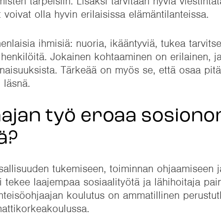
ten tarpeisiin. Lisäksi tarvitaan hyviä viestintäta
t voivat olla hyvin erilaisissa elämäntilanteissa.
aisia ihmisiä: nuoria, ikääntyviä, tukea tarvitse
henkilöitä. Jokainen kohtaaminen on erilainen, ja
naisuuksista. Tärkeää on myös se, että osaa pitä
 läsnä.
ajan työ eroaa sosionom
ä?
 osallisuuden tukemiseen, toiminnan ohjaamiseen j
 tekee laajempaa sosiaalityötä ja lähihoitaja pai
hteisöohjaajan koulutus on ammatillinen perustut
attikorkeakoulussa.