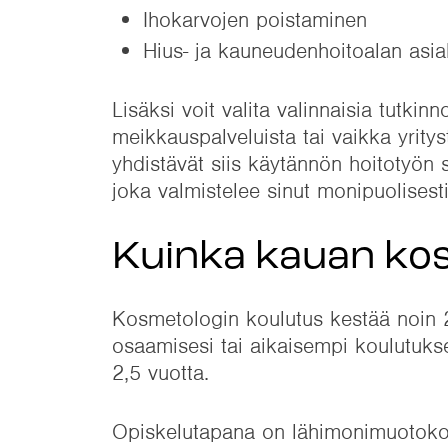
Ihokarvojen poistaminen
Hius- ja kauneudenhoitoalan asia
Lisäksi voit valita valinnaisia tutki
meikkauspalveluista tai vaikka yritys
yhdistävät siis käytännön hoitotyön
joka valmistelee sinut monipuolisest
Kuinka kauan kos
Kosmetologin koulutus kestää noin 2–3
osaamisesi tai aikaisempi koulutukse
2,5 vuotta.
Opiskelutapana on lähimonimuotokoul