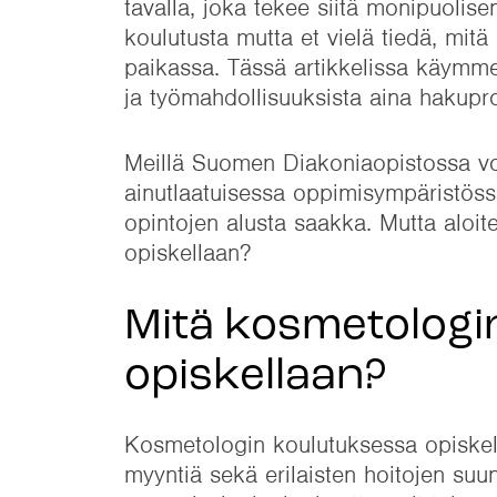
tavalla, joka tekee siitä monipuolise
koulutusta mutta et vielä tiedä, mitä
paikassa. Tässä artikkelissa käymme
ja työmahdollisuuksista aina hakupro
Meillä Suomen Diakoniaopistossa voi
ainutlaatuisessa oppimisympäristöss
opintojen alusta saakka. Mutta aloi
opiskellaan?
Mitä kosmetologi
opiskellaan?
Kosmetologin koulutuksessa opiskell
myyntiä sekä erilaisten hoitojen suu