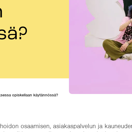
n
sä?
ksessa opiskellaan käytännössä?
nhoidon osaamisen, asiakaspalvelun ja kauneud