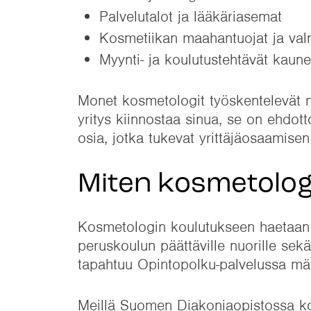
Palvelutalot ja lääkäriasemat
Kosmetiikan maahantuojat ja valm
Myynti- ja koulutustehtävät kaun
Monet kosmetologit työskentelevät myö
yritys kiinnostaa sinua, se on ehdot
osia, jotka tukevat yrittäjäosaamisen
Miten kosmetolog
Kosmetologin koulutukseen haetaan to
peruskoulun päättäville nuorille sekä 
tapahtuu Opintopolku-palvelussa mää
Meillä Suomen Diakoniaopistossa kos