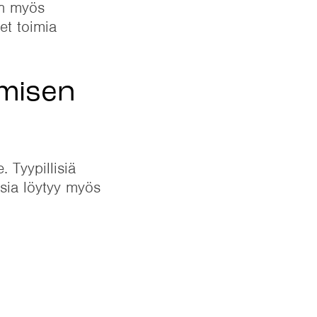
in myös
et toimia
umisen
 Tyypillisiä
ksia löytyy myös