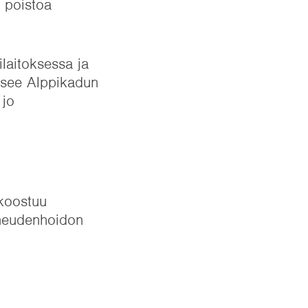
n poistoa
ilaitoksessa ja
tsee Alppikadun
 jo
 koostuu
auneudenhoidon