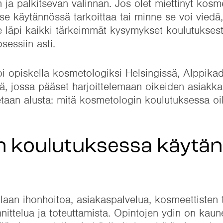
n ja palkitsevan valinnan. Jos olet miettinyt kosm
 se käytännössä tarkoittaa tai minne se voi viedä
 läpi kaikki tärkeimmät kysymykset koulutuksest
sessiin asti.
 opiskella kosmetologiksi Helsingissä, Alppikad
ä, jossa pääset harjoittelemaan oikeiden asiakk
tetaan alusta: mitä kosmetologin koulutuksessa o
n koulutuksessa käytä
aan ihonhoitoa, asiakaspalvelua, kosmeettisten 
nnittelua ja toteuttamista. Opintojen ydin on ka