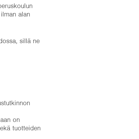
 peruskoulun
 ilman alan
ossa, sillä ne
stutkinnon
staan on
sekä tuotteiden