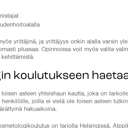
istajat
eudenhoitoalalla
s yrittäjinä, ja yrittäjyys onkin alalla varsin yl
tomasti plussaa. Opinnoissa voit myös valita valin
 kehittämistä.
in koulutukseen haeta
isen asteen yhteishaun kautta, joka on tarkoitett
henkilöille, joilla ei vielä ole toisen asteen tutki
rättyinä hakuaikoina.
metologikoulutus on tarjolla Helsingissä, Alppik