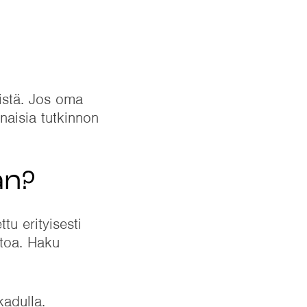
eistä. Jos oma
naisia tutkinnon
an?
u erityisesti
ntoa. Haku
adulla.