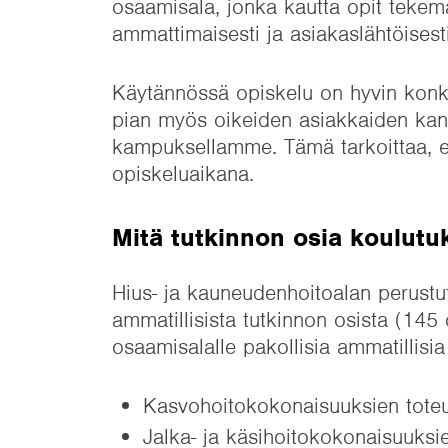
osaamisala, jonka kautta opit tekemä
ammattimaisesti ja asiakaslähtöisesti
Käytännössä opiskelu on hyvin konkre
pian myös oikeiden asiakkaiden kan
kampuksellamme. Tämä tarkoittaa, et
opiskeluaikana.
Mitä tutkinnon osia koulut
Hius- ja kauneudenhoitoalan perustu
ammatillisista tutkinnon osista (145
osaamisalalle pakollisia ammatillisia
Kasvohoitokokonaisuuksien tote
Jalka- ja käsihoitokokonaisuuksi