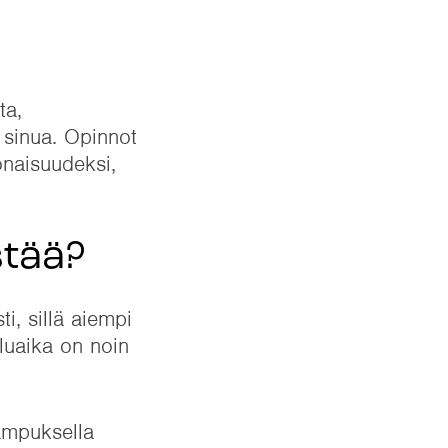
ta,
a sinua. Opinnot
onaisuudeksi,
stää?
i, sillä aiempi
luaika on noin
ampuksella