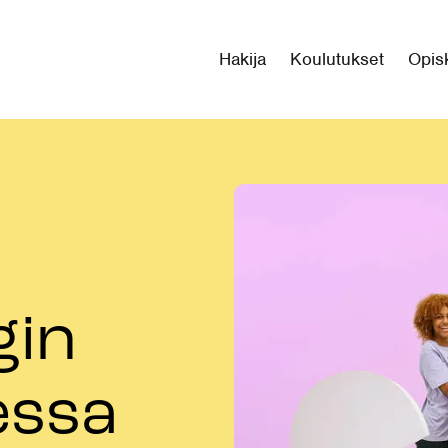
Hakija
Koulutukset
Opisk
gin
essa