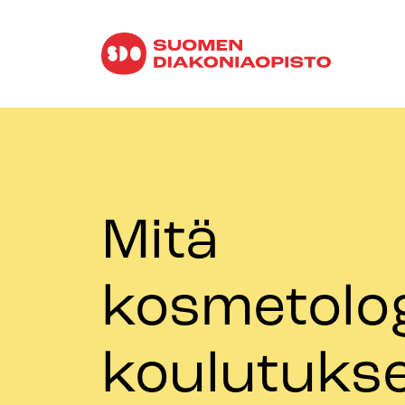
Mitä
kosmetolo
koulutuks