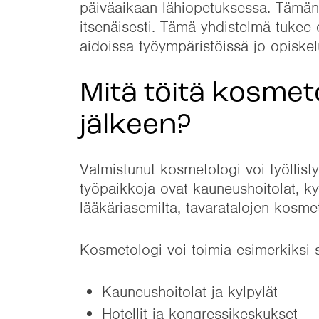
päiväaikaan lähiopetuksessa. Tämän l
itsenäisesti. Tämä yhdistelmä tukee 
aidoissa työympäristöissä jo opiskel
Mitä töitä kosmet
jälkeen?
Valmistunut kosmetologi voi työllisty
työpaikkoja ovat kauneushoitolat, kyl
lääkäriasemilta, tavaratalojen kosmeti
Kosmetologi voi toimia esimerkiksi s
Kauneushoitolat ja kylpylät
Hotellit ja kongressikeskukset