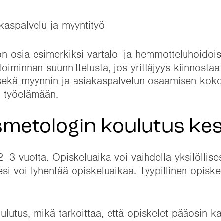
kaspalvelu ja myyntityö
nnon osia esimerkiksi vartalo- ja hemmotteluhoidois
toiminnan suunnittelusta, jos yrittäjyys kiinnosta
 sekä myynnin ja asiakaspalvelun osaamisen kok
i työelämään.
metologin koulutus ke
 vuotta. Opiskeluaika voi vaihdella yksilöllisest
si voi lyhentää opiskeluaikaa. Tyypillinen opiske
utus, mikä tarkoittaa, että opiskelet pääosin k