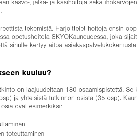
än kasvo-, jalka- ja käsihoitoja sekä ihokarvoje
.
ettista tekemistä. Harjoittelet hoitoja ensin opp
ssa opetushoitola SKYOKauneudessa, joka sijai
tä sinulle kertyy aitoa asiakaspalvelukokemusta
ukseen kuuluu?
tkinto on laajuudeltaan 180 osaamispistettä. Se
 osp) ja yhteisistä tutkinnon osista (35 osp). K
 osia ovat esimerkiksi:
uttaminen
en toteuttaminen