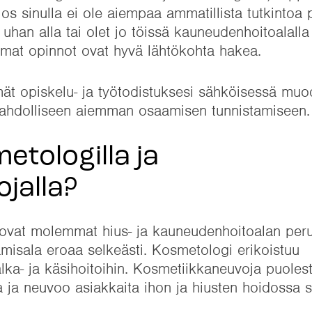
, jos sinulla ei ole aiempaa ammatillista tutkintoa
 uhan alla tai olet jo töissä kauneudenhoitoalalla
mmat opinnot ovat hyvä lähtökohta hakea.
ät opiskelu- ja työtodistuksesi sähköisessä muod
 mahdolliseen aiemman osaamisen tunnistamiseen.
etologilla ja
jalla?
ovat molemmat hius- ja kauneudenhoitoalan peru
amisala eroaa selkeästi. Kosmetologi erikoistuu
jalka- ja käsihoitoihin. Kosmetiikkaneuvoja puole
a ja neuvoo asiakkaita ihon ja hiusten hoidossa 