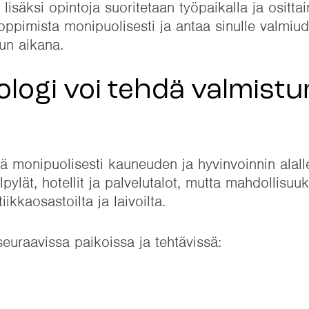
isäksi opintoja suoritetaan työpaikalla ja ositta
oppimista monipuolisesti ja antaa sinulle valmiud
un aikana.
ologi voi tehdä valmist
ä monipuolisesti kauneuden ja hyvinvoinnin alalle.
pylät, hotellit ja palvelutalot, mutta mahdollisuu
ikkaosastoilta ja laivoilta.
euraavissa paikoissa ja tehtävissä: