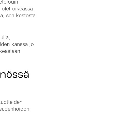
etologin
, olet oikeassa
a, sen kestosta
ulla,
aiden kanssa jo
ikeastaan
nnössä
tuotteiden
uneudenhoidon