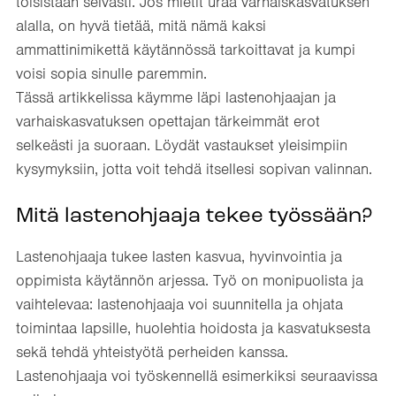
toisistaan selvästi. Jos mietit uraa varhaiskasvatuksen
alalla, on hyvä tietää, mitä nämä kaksi
ammattinimikettä käytännössä tarkoittavat ja kumpi
voisi sopia sinulle paremmin.
Tässä artikkelissa käymme läpi lastenohjaajan ja
varhaiskasvatuksen opettajan tärkeimmät erot
selkeästi ja suoraan. Löydät vastaukset yleisimpiin
kysymyksiin, jotta voit tehdä itsellesi sopivan valinnan.
Mitä lastenohjaaja tekee työssään?
Lastenohjaaja tukee lasten kasvua, hyvinvointia ja
oppimista käytännön arjessa. Työ on monipuolista ja
vaihtelevaa: lastenohjaaja voi suunnitella ja ohjata
toimintaa lapsille, huolehtia hoidosta ja kasvatuksesta
sekä tehdä yhteistyötä perheiden kanssa.
Lastenohjaaja voi työskennellä esimerkiksi seuraavissa