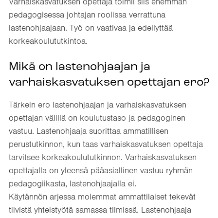
Varhaiskasvatuksen opettaja toimii siis enemmän
pedagogisessa johtajan roolissa verrattuna
lastenohjaajaan. Työ on vaativaa ja edellyttää
korkeakoulututkintoa.
Mikä on lastenohjaajan ja
varhaiskasvatuksen opettajan ero?
Tärkein ero lastenohjaajan ja varhaiskasvatuksen
opettajan välillä on koulutustaso ja pedagoginen
vastuu. Lastenohjaaja suorittaa ammatillisen
perustutkinnon, kun taas varhaiskasvatuksen opettaja
tarvitsee korkeakoulututkinnon. Varhaiskasvatuksen
opettajalla on yleensä pääasiallinen vastuu ryhmän
pedagogiikasta, lastenohjaajalla ei.
Käytännön arjessa molemmat ammattilaiset tekevät
tiivistä yhteistyötä samassa tiimissä. Lastenohjaaja