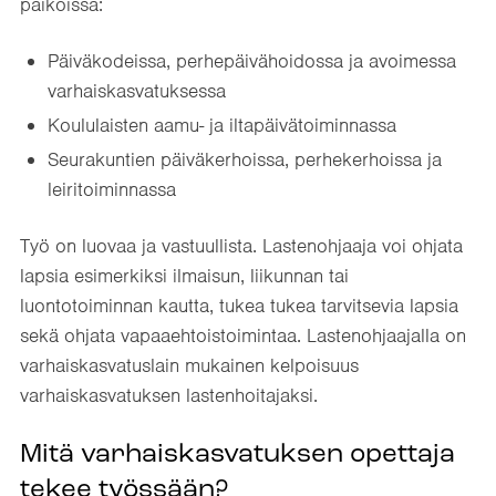
paikoissa:
Päiväkodeissa, perhepäivähoidossa ja avoimessa
varhaiskasvatuksessa
Koululaisten aamu- ja iltapäivätoiminnassa
Seurakuntien päiväkerhoissa, perhekerhoissa ja
leiritoiminnassa
Työ on luovaa ja vastuullista. Lastenohjaaja voi ohjata
lapsia esimerkiksi ilmaisun, liikunnan tai
luontotoiminnan kautta, tukea tukea tarvitsevia lapsia
sekä ohjata vapaaehtoistoimintaa. Lastenohjaajalla on
varhaiskasvatuslain mukainen kelpoisuus
varhaiskasvatuksen lastenhoitajaksi.
Mitä varhaiskasvatuksen opettaja
tekee työssään?