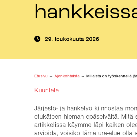
hankkeiss
29. toukokuuta 2026
Etusivu
→
Ajankohtaista
→
Millaista on työskennellä jä
Kuuntele
Järjestö- ja hanketyö kiinnostaa moni
etukäteen hieman epäselvältä. Mitä s
artikkelissa käymme läpi kaiken oleel
arvioida, voisiko tämä ura-alue olla 