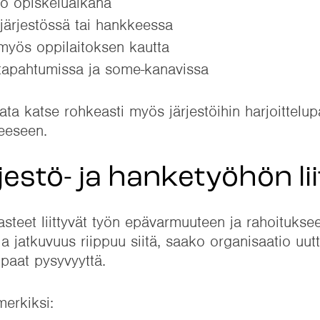
jo opiskeluaikana
järjestössä tai hankkeessa
ä myös oppilaitoksen kautta
 tapahtumissa ja some-kanavissa
ta katse rohkeasti myös järjestöihin harjoittelup
eeseen.
jestö- ja hanketyöhön li
steet liittyvät työn epävarmuuteen ja rahoitukse
 jatkuvuus riippuu siitä, saako organisaatio uutt
paat pysyvyyttä.
merkiksi: