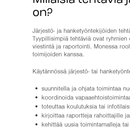
Millaisia tehtäviä 
on?
Järjestö- ja hanketyöntekijöiden teht
Tyypillisimpiä tehtäviä ovat ryhmien
viestintä ja raportointi. Monessa ro
toimijoiden kanssa.
Käytännössä järjestö- tai hanketyönte
suunnitella ja ohjata toimintaa nu
koordinoida vapaaehtoistoimintaa
toteuttaa koulutuksia tai infotilai
kirjoittaa raportteja rahoittajille
kehittää uusia toimintamalleja tai