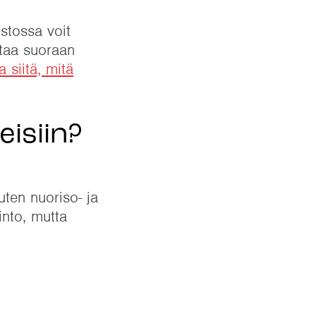
stossa voit
ntaa suoraan
 siitä, mitä
eisiin?
uten nuoriso- ja
into, mutta