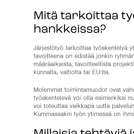
Mitä tarkoittaa ty
hankkeissa?
Järjestötyö tarkoittaa työskentelyä y
tavoitteena on edistää jonkin ryhmän
määräaikaista, tavoitteellista projekt
kunnalta, valtiolta tai EU:lta.
Molemmat toimintamuodot ovat vahvasti
työskentelevä voi olla esimerkiksi nu
voi toteuttaa vaikkapa uutta palvelum
Kummassakin työn ytimessä on ihmis