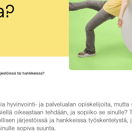
a?
rjestöissä tai hankkeissa?
a hyvinvointi- ja palvelualan opiskelijoita, mutta 
iellä oikeastaan tehdään, ja sopiiko se sinulle? 
lisen järjestöissä ja hankkeissa työskentelystä, j
sinulle sopiva suunta.