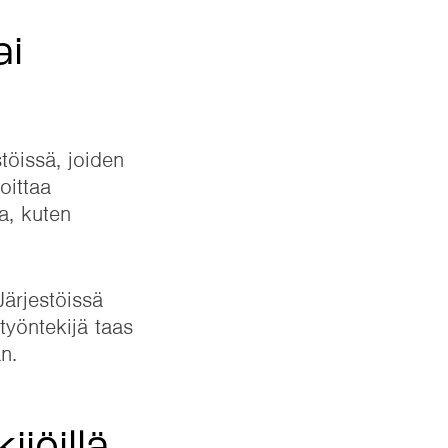
ai
töissä, joiden
oittaa
ta, kuten
Järjestöissä
työntekijä taas
n.