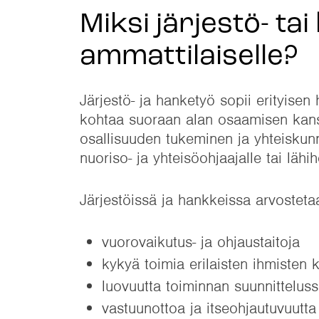
Miksi järjestö- ta
ammattilaiselle?
Järjestö- ja hanketyö sopii erityisen
kohtaa suoraan alan osaamisen kans
osallisuuden tukeminen ja yhteiskunn
nuoriso- ja yhteisöohjaajalle tai lähiho
Järjestöissä ja hankkeissa arvostetaa
vuorovaikutus- ja ohjaustaitoja
kykyä toimia erilaisten ihmisten 
luovuutta toiminnan suunnittelus
vastuunottoa ja itseohjautuvuutta