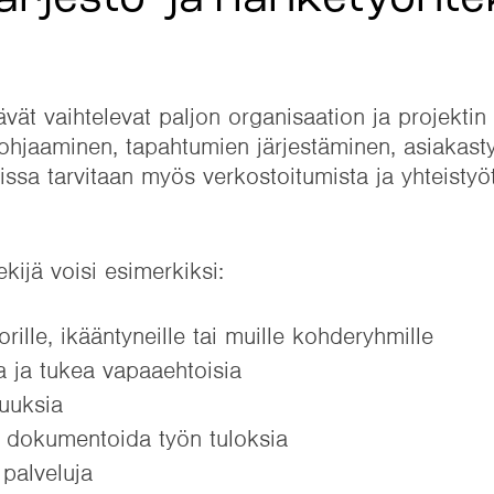
järjestö- ja hanketyöntek
ävät vaihtelevat paljon organisaation ja projekti
 ohjaaminen, tapahtumien järjestäminen, asiakast
olissa tarvitaan myös verkostoitumista ja yhteisty
kijä voisi esimerkiksi:
orille, ikääntyneille tai muille kohderyhmille
 ja tukea vapaaehtoisia
suuksia
 ja dokumentoida työn tuloksia
 palveluja