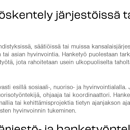
öskentely järjestöissä t
hdistyksissä, säätiöissä tai muissa kansalaisjärjes
 tai asian hyvinvointia. Hanketyö puolestaan tark
ityötä, jota rahoitetaan usein ulkopuoliselta tahol
 esillä sosiaali-, nuoriso- ja hyvinvointialalla. 
orisotyöntekijä, ohjaaja tai koordinaattori. Hanke
allia tai kehittämisprojektia tietyn ajanjakson aja
ten hyvinvoinnin tukeminen.