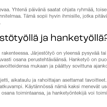
evaa. Yhtenä päivänä saatat ohjata ryhmää, toise
nnitelmaa. Tämä sopii hyvin ihmisille, jotka pitävä
.
stötyöllä ja hanketyöllä
 rakenteessa. Järjestötyö on yleensä pysyvää tai
atkuvasti osana perustehtäväänsä. Hanketyö on puo
tavoitteidensa mukaan ja päättyy sovittuna ajank
etti, aikataulu ja rahoittajan asettamat tavoitteet
 jatkuvampi. Käytännössä nämä kaksi menevät usei
 osana toimintaansa, ja hanketyöntekijä voi toimi