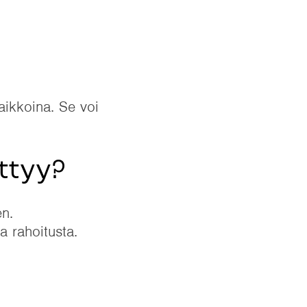
aikkoina. Se voi
ittyy?
en.
a rahoitusta.