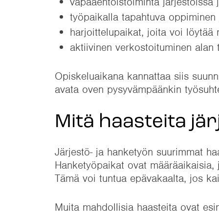
vapaaehtoistoiminta järjestöissä 
työpaikalla tapahtuva oppiminen 
harjoittelupaikat, joita voi löytä
aktiivinen verkostoituminen alan
Opiskeluaikana kannattaa siis suunna
avata oven pysyvämpäänkin työsuht
Mitä haasteita jär
Järjestö- ja hanketyön suurimmat haa
Hanketyöpaikat ovat määräaikaisia, ja
Tämä voi tuntua epävakaalta, jos kai
Muita mahdollisia haasteita ovat esi