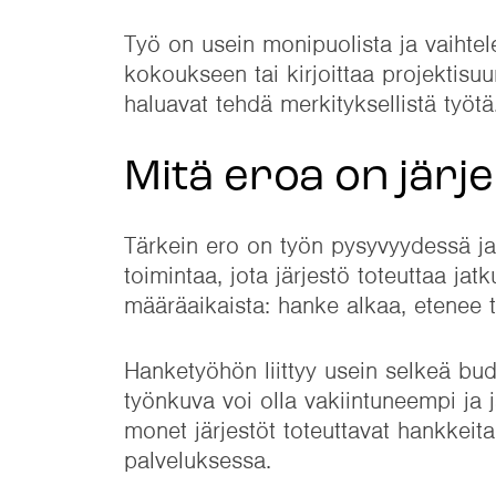
Työ on usein monipuolista ja vaihtel
kokoukseen tai kirjoittaa projektisuu
haluavat tehdä merkityksellistä työtä
Mitä eroa on järje
Tärkein ero on työn pysyvyydessä ja
toimintaa, jota järjestö toteuttaa j
määräaikaista: hanke alkaa, etenee 
Hanketyöhön liittyy usein selkeä budj
työnkuva voi olla vakiintuneempi ja
monet järjestöt toteuttavat hankkeita
palveluksessa.