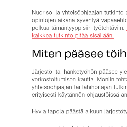
Nuoriso- ja yhteisöohjaajan tutkinto
opintojen aikana syventyä vapaaehto
polkua tämäntyyppisiin työtehtäviin.
kaikkea tutkinto pitää sisällään.
Miten pääsee töihi
Järjestö- tai hanketyöhön pääsee yl
verkostoitumisen kautta. Moniin tehtä
yhteisöohjaajan tai lähihoitajan tutk
erityisesti käytännön ohjaustöissä a
Hyviä tapoja päästä alkuun järjestöt