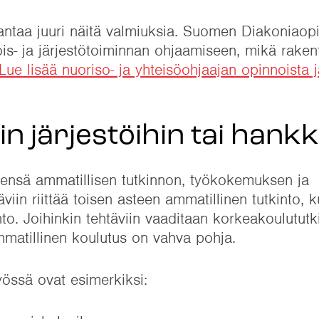
 antaa juuri näitä valmiuksia. Suomen Diakoniaopi
is- ja järjestötoiminnan ohjaamiseen, mikä rake
Lue lisää nuoriso- ja yhteisöohjaajan opinnoista ja
n järjestöihin tai hankk
eensä ammatillisen tutkinnon, työkokemuksen ja
viin riittää toisen asteen ammatillinen tutkinto, k
into. Joihinkin tehtäviin vaaditaan korkeakoulututk
mmatillinen koulutus on vahva pohja.
yössä ovat esimerkiksi: