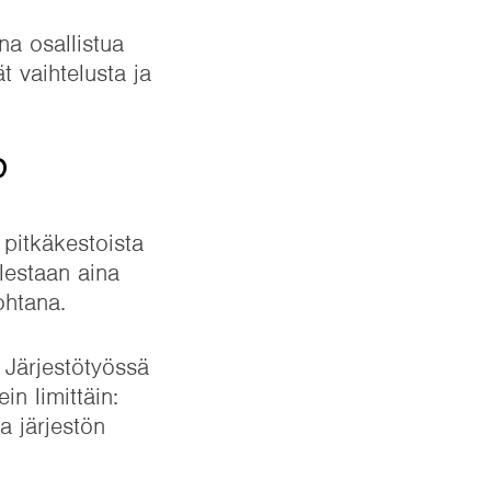
na osallistua
t vaihtelusta ja
?
 pitkäkestoista
lestaan aina
ohtana.
. Järjestötyössä
n limittäin:
a järjestön