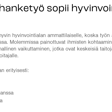
i hanketyö sopii hyvinvoi
 hyvin hyvinvointialan ammattilaiselle, koska työ
sa. Molemmissa painottuvat ihmisten kohtaamin
allinen vaikuttaminen, jotka ovat keskeisiä taitoj
itajalle.
n erityisesti:
kanssa
sa