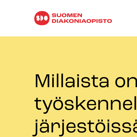
Millaista o
työskennel
järjestöissä