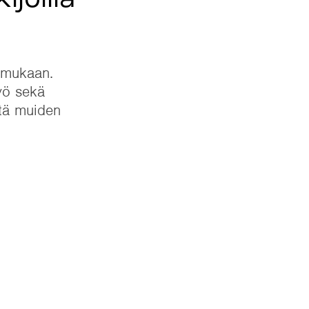
ijöillä
n mukaan.
yö sekä
ötä muiden