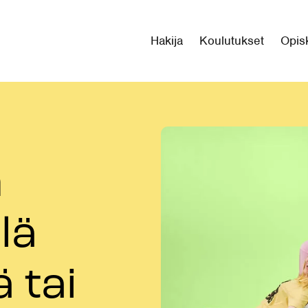
Hakija
Koulutukset
Opisk
n
lä
 tai