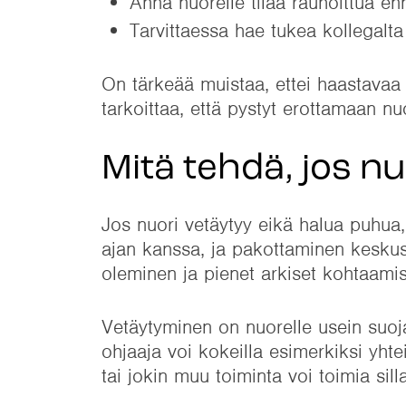
Anna nuorelle tilaa rauhoittua en
Tarvittaessa hae tukea kollegalta 
On tärkeää muistaa, ettei haastavaa 
tarkoittaa, että pystyt erottamaan n
Mitä tehdä, jos n
Jos nuori vetäytyy eikä halua puhua
ajan kanssa, ja pakottaminen keskus
oleminen ja pienet arkiset kohtaam
Vetäytyminen on nuorelle usein suojak
ohjaaja voi kokeilla esimerkiksi yht
tai jokin muu toiminta voi toimia sil