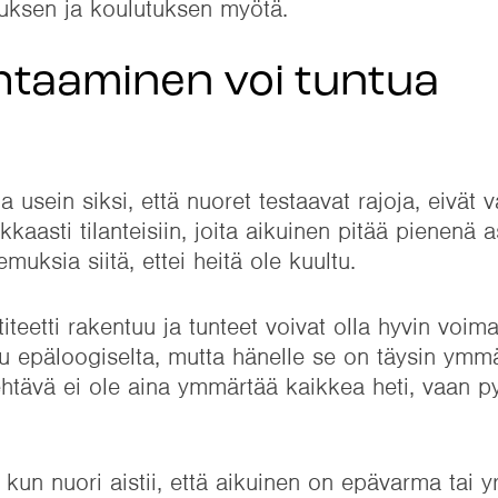
uksen ja koulutuksen myötä.
htaaminen voi tuntua
usein siksi, että nuoret testaavat rajoja, eivät v
kaasti tilanteisiin, joita aikuinen pitää pienenä a
muksia siitä, ettei heitä ole kuultu.
teetti rakentuu ja tunteet voivat olla hyvin voima
tuu epäloogiselta, mutta hänelle se on täysin ymm
htävä ei ole aina ymmärtää kaikkea heti, vaan p
un nuori aistii, että aikuinen on epävarma tai yri