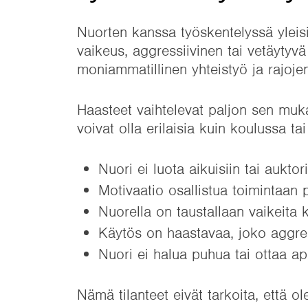
Nuorten kanssa työskentelyssä yleis
vaikeus, aggressiivinen tai vetäytyvä
moniammatillinen yhteistyö ja rajojen
Haasteet vaihtelevat paljon sen muka
voivat olla erilaisia kuin koulussa tai
Nuori ei luota aikuisiin tai auktori
Motivaatio osallistua toimintaan 
Nuorella on taustallaan vaikeita
Käytös on haastavaa, joko aggress
Nuori ei halua puhua tai ottaa a
Nämä tilanteet eivät tarkoita, että o