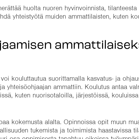
herättää huolta nuoren hyvinvoinnista, tilanteesta
tehdä yhteistyötä muiden ammattilaisten, kuten ko
jaamisen ammattilaiseks
oi kouluttautua suorittamalla kasvatus- ja ohjau
 ja yhteisöohjaajan ammattiin. Koulutus antaa va
ssä, kuten nuorisotaloilla, järjestöissä, kouluissa
mpaa kokemusta alalta. Opinnoissa opit muun mu
llisuuden tukemista ja toimimista haastavissa til
uuri osa oppimisesta tapahtuu oikeissa työympäri