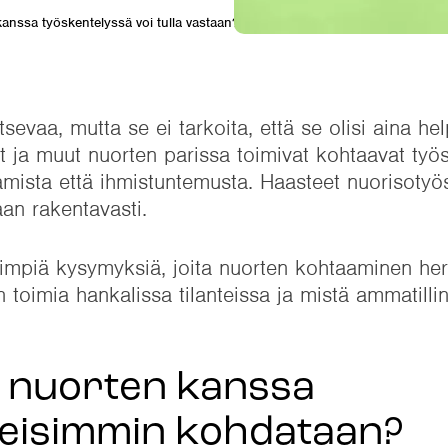
 kanssa työskentelyssä voi tulla vastaan?
evaa, mutta se ei tarkoita, että se olisi aina he
t ja muut nuorten parissa toimivat kohtaavat työss
amista että ihmistuntemusta. Haasteet nuorisotyö
aan rakentavasti.
simpiä kysymyksiä, joita nuorten kohtaaminen her
n toimia hankalissa tilanteissa ja mistä ammatilli
ta nuorten kanssa
leisimmin kohdataan?