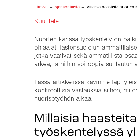
Etusivu
→
Ajankohtaista
→
Millaisia haasteita nuorten
Kuuntele
Nuorten kanssa työskentely on palkits
ohjaajat, lastensuojelun ammattilaise
jotka vaativat sekä ammatillista osa
arkea, ja niihin voi oppia suhtautum
Tässä artikkelissa käymme läpi ylei
konkreettisia vastauksia siihen, mite
nuorisotyöhön alkaa.
Millaisia haastei
työskentelyssä y