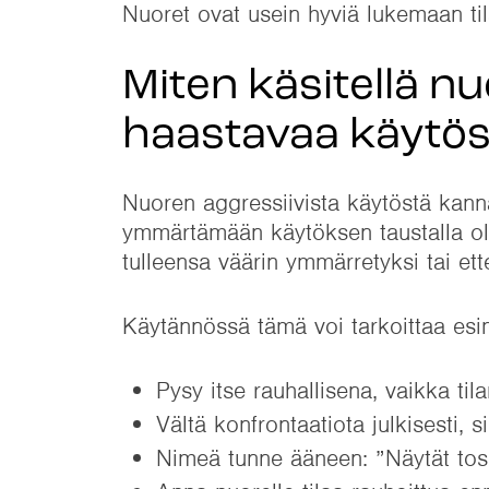
Nuoret ovat usein hyviä lukemaan tila
Miten käsitellä nu
haastavaa käytös
Nuoren aggressiivista käytöstä kannat
ymmärtämään käytöksen taustalla ole
tulleensa väärin ymmärretyksi tai ett
Käytännössä tämä voi tarkoittaa esim
Pysy itse rauhallisena, vaikka t
Vältä konfrontaatiota julkisesti, s
Nimeä tunne ääneen: ”Näytät tosi