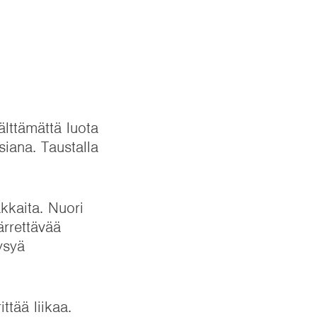
älttämättä luota
siana. Taustalla
kkaita. Nuori
ärrettävää
ysyä
ttää liikaa.