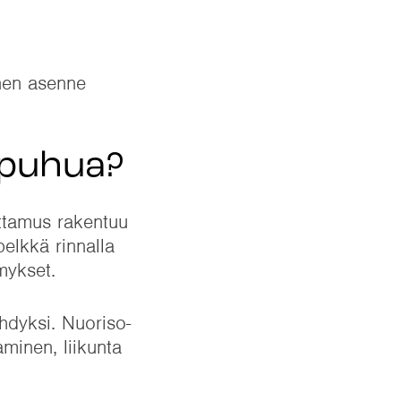
inen asenne
a puhua?
ottamus rakentuu
elkkä rinnalla
mykset.
ähdyksi. Nuoriso-
minen, liikunta