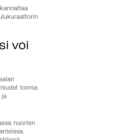
 kannattaa
ulukuraattorin
i voi
salan
lmiudet toimia
 ja
assa nuorten
anteissa.
stöissä.