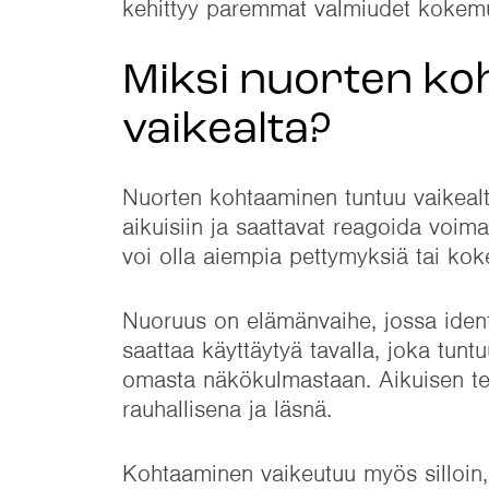
kehittyy paremmat valmiudet kokem
Miksi nuorten ko
vaikealta?
Nuorten kohtaaminen tuntuu vaikealta 
aikuisiin ja saattavat reagoida voimak
voi olla aiempia pettymyksiä tai koke
Nuoruus on elämänvaihe, jossa identi
saattaa käyttäytyä tavalla, joka tun
omasta näkökulmastaan. Aikuisen te
rauhallisena ja läsnä.
Kohtaaminen vaikeutuu myös silloin, k