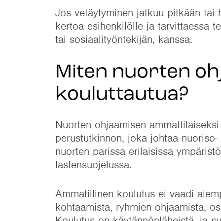
Jos vetäytyminen jatkuu pitkään tai 
kertoa esihenkilölle ja tarvittaessa 
tai sosiaalityöntekijän, kanssa.
Miten nuorten oh
kouluttautua?
Nuorten ohjaamisen ammattilaiseksi v
perustutkinnon, joka johtaa nuoriso-
nuorten parissa erilaisissa ympäristöi
lastensuojelussa.
Ammatillinen koulutus ei vaadi aie
kohtaamista, ryhmien ohjaamista, osa
Koulutus on käytännönläheistä, ja s