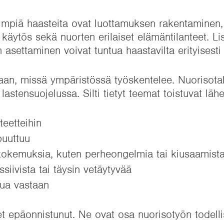
impiä haasteita ovat luottamuksen rakentaminen,
 käytös sekä nuorten erilaiset elämäntilanteet. Li
 asettaminen voivat tuntua haastavilta erityisesti
an, missä ympäristössä työskentelee. Nuorisotalo
 lastensuojelussa. Silti tietyt teemat toistuvat lähe
teetteihin
puuttuu
 kokemuksia, kuten perheongelmia tai kiusaamist
iivista tai täysin vetäytyvää
pua vastaan
let epäonnistunut. Ne ovat osa nuorisotyön todellis