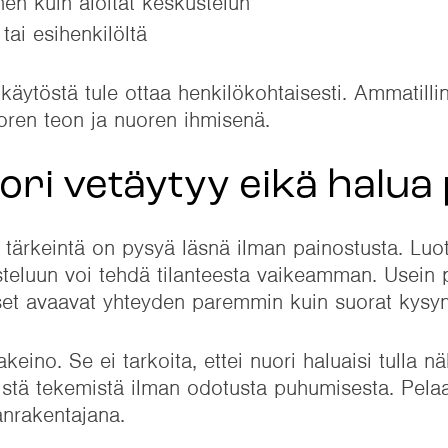
nen kuin aloitat keskustelun
tai esihenkilöltä
käytöstä tule ottaa henkilökohtaisesti. Ammatill
uoren teon ja nuoren ihmisenä.
uori vetäytyy eikä halu
, tärkeintä on pysyä läsnä ilman painostusta. Lu
teluun voi tehdä tilanteesta vaikeamman. Usein p
iset avaavat yhteyden paremmin kuin suorat kysy
eino. Se ei tarkoita, ettei nuori haluaisi tulla n
eistä tekemistä ilman odotusta puhumisesta. Pelaa
lanrakentajana.