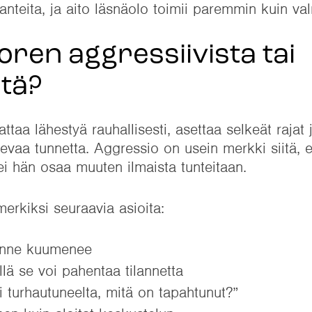
nteita, ja aito läsnäolo toimii paremmin kuin val
oren aggressiivista tai
tä?
taa lähestyä rauhallisesti, asettaa selkeät rajat 
vaa tunnetta. Aggressio on usein merkki siitä, e
ei hän osaa muuten ilmaista tunteitaan.
erkiksi seuraavia asioita:
ilanne kuumenee
illä se voi pahentaa tilannetta
 turhautuneelta, mitä on tapahtunut?”