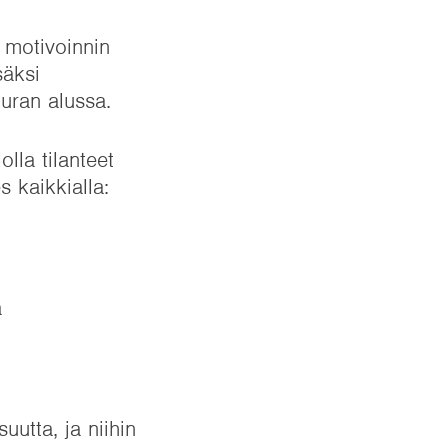
 motivoinnin
säksi
 uran alussa.
lla tilanteet
s kaikkialla:
a
uutta, ja niihin