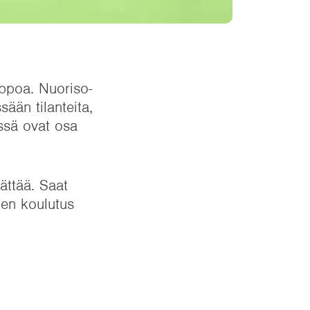
lppoa. Nuoriso-
ään tilanteita,
ssä ovat osa
ättää. Saat
nen koulutus