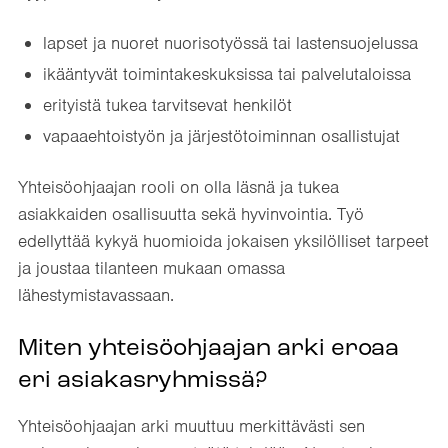
lapset ja nuoret nuorisotyössä tai lastensuojelussa
ikääntyvät toimintakeskuksissa tai palvelutaloissa
erityistä tukea tarvitsevat henkilöt
vapaaehtoistyön ja järjestötoiminnan osallistujat
Yhteisöohjaajan rooli on olla läsnä ja tukea
asiakkaiden osallisuutta sekä hyvinvointia. Työ
edellyttää kykyä huomioida jokaisen yksilölliset tarpeet
ja joustaa tilanteen mukaan omassa
lähestymistavassaan.
Miten yhteisöohjaajan arki eroaa
eri asiakasryhmissä?
Yhteisöohjaajan arki muuttuu merkittävästi sen