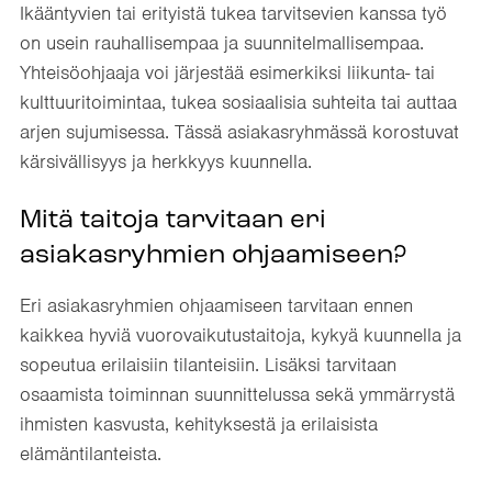
Ikääntyvien tai erityistä tukea tarvitsevien kanssa työ
on usein rauhallisempaa ja suunnitelmallisempaa.
Yhteisöohjaaja voi järjestää esimerkiksi liikunta- tai
kulttuuritoimintaa, tukea sosiaalisia suhteita tai auttaa
arjen sujumisessa. Tässä asiakasryhmässä korostuvat
kärsivällisyys ja herkkyys kuunnella.
Mitä taitoja tarvitaan eri
asiakasryhmien ohjaamiseen?
Eri asiakasryhmien ohjaamiseen tarvitaan ennen
kaikkea hyviä vuorovaikutustaitoja, kykyä kuunnella ja
sopeutua erilaisiin tilanteisiin. Lisäksi tarvitaan
osaamista toiminnan suunnittelussa sekä ymmärrystä
ihmisten kasvusta, kehityksestä ja erilaisista
elämäntilanteista.