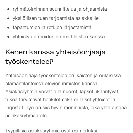
ryhmätoiminnan suunnittelua ja ohjaamista
yksilöllisen tuen tarjoamista asiakkaille
tapahtumien ja retkien järjestämistä
yhteistyötä muiden ammattilaisten kanssa
Kenen kanssa yhteisöohjaaja
työskentelee?
Yhteisöohjaaja työskentelee eri-ikäisten ja erilaisissa
elämäntilanteissa olevien ihmisten kanssa.
Asiakasryhmiä voivat olla nuoret, lapset, ikääntyvät,
tukea tarvitsevat henkilöt sekä erilaiset yhteisöt ja
järjestöt. Työ on siis hyvin moninaista, eikä yhtä ainoaa
asiakasryhmää ole.
Tyypillisiä asiakasryhmiä ovat esimerkiksi: