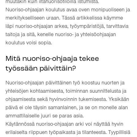
muutakin kuin iltanuorisotiloilla istumista.
Nuoriso-ohjaajan koulutus avaa oven monipuoliseen ja
merkitykselliseen uraan. Tässä artikkelissa käymme
läpi nuoriso-ohjaajan arkea, työympäristöjä, tarvittavia
taitoja ja sitä, kenelle nuoriso- ja yhteisöohjaajan
koulutus voisi sopia.
Mitä nuoriso-ohjaaja tekee
työssään päivittäin?
Nuoriso-ohjaajan päivittäinen työ koostuu nuorten ja
yhteisöjen kohtaamisesta, toiminnan suunnittelusta ja
ohjaamisesta sekä hyvinvoinnin tukemisesta. Yksikään
päivä ei ole täysin samanlainen, ja se on monelle alan
ammattilaiselle juuri se paras asia.
Käytännössä nuoriso-ohjaajan arki voi näyttää hyvin
erilaiselta riippuen työpaikasta ja tilanteesta. Tyypillisiä