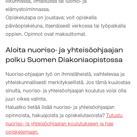
liikunnassa, ilmaisussa tai luonto- ja
elämystoiminnassa.
Opiskelutapa on joustava: voit opiskella
päiväopiskeluna, itsenäisesti verkossa tai työpaikalla
oppien. Opinnot ovat maksuttomat.
Aloita nuoriso- ja yhteisöohjaajan
polku Suomen Diakoniaopistossa
Nuoriso-ohjaajan työ on ihmisläheistä, vaihtelevaa ja
yhteiskunnallisesti merkityksellistä. Jos tämä kuulostaa
sinulta, nuoriso- ja yhteisöohjaajan koulutus voisi olla
juuri oikea valinta.
Haluatko tietää lisää nuoriso- ja yhteisöohjaajan
opinnoista, hakuajoista ja opiskelutavoista?
Tutustu
nuoriso- ja yhteisöohjaajan koulutukseen ja hae
opiskelemaan.