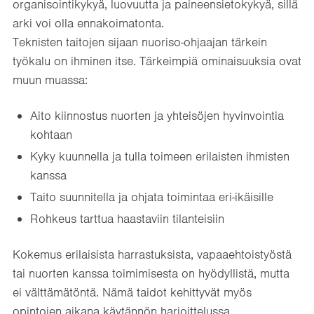
organisointikykyä, luovuutta ja paineensietokykyä, sillä
arki voi olla ennakoimatonta.
Teknisten taitojen sijaan nuoriso-ohjaajan tärkein
työkalu on ihminen itse. Tärkeimpiä ominaisuuksia ovat
muun muassa:
Aito kiinnostus nuorten ja yhteisöjen hyvinvointia
kohtaan
Kyky kuunnella ja tulla toimeen erilaisten ihmisten
kanssa
Taito suunnitella ja ohjata toimintaa eri-ikäisille
Rohkeus tarttua haastaviin tilanteisiin
Kokemus erilaisista harrastuksista, vapaaehtoistyöstä
tai nuorten kanssa toimimisesta on hyödyllistä, mutta
ei välttämätöntä. Nämä taidot kehittyvät myös
opintojen aikana käytännön harjoittelussa.