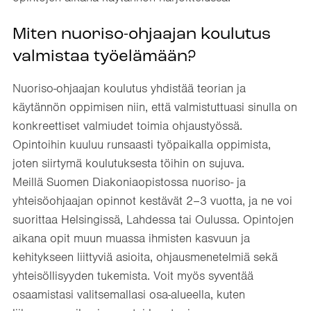
Miten nuoriso-ohjaajan koulutus
valmistaa työelämään?
Nuoriso-ohjaajan koulutus yhdistää teorian ja
käytännön oppimisen niin, että valmistuttuasi sinulla on
konkreettiset valmiudet toimia ohjaustyössä.
Opintoihin kuuluu runsaasti työpaikalla oppimista,
joten siirtymä koulutuksesta töihin on sujuva.
Meillä Suomen Diakoniaopistossa nuoriso- ja
yhteisöohjaajan opinnot kestävät 2–3 vuotta, ja ne voi
suorittaa Helsingissä, Lahdessa tai Oulussa. Opintojen
aikana opit muun muassa ihmisten kasvuun ja
kehitykseen liittyviä asioita, ohjausmenetelmiä sekä
yhteisöllisyyden tukemista. Voit myös syventää
osaamistasi valitsemallasi osa-alueella, kuten