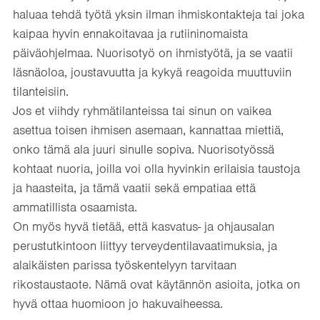
haluaa tehdä työtä yksin ilman ihmiskontakteja tai joka
kaipaa hyvin ennakoitavaa ja rutiininomaista
päiväohjelmaa. Nuorisotyö on ihmistyötä, ja se vaatii
läsnäoloa, joustavuutta ja kykyä reagoida muuttuviin
tilanteisiin.
Jos et viihdy ryhmätilanteissa tai sinun on vaikea
asettua toisen ihmisen asemaan, kannattaa miettiä,
onko tämä ala juuri sinulle sopiva. Nuorisotyössä
kohtaat nuoria, joilla voi olla hyvinkin erilaisia taustoja
ja haasteita, ja tämä vaatii sekä empatiaa että
ammatillista osaamista.
On myös hyvä tietää, että kasvatus- ja ohjausalan
perustutkintoon liittyy terveydentilavaatimuksia, ja
alaikäisten parissa työskentelyyn tarvitaan
rikostaustaote. Nämä ovat käytännön asioita, jotka on
hyvä ottaa huomioon jo hakuvaiheessa.