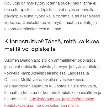
Koulutus on maksuton, joten taloudellinen tilanne ei
ole este opiskelulle. Opiskella voi myös eri tavoilla:
päiväopiskeluna, työpaikalla oppimalla tai itsenäisesti
verkossa. Opiskelutapa voi myös muuttua opintojen
aikana elämäntilanteesi mukaan.
Kiinnostuitko? Tässä, mitä kaikkea
meillä voi opiskella
Suomen Diakoniaopisto on ammatillinen oppilaitos,
jossa voi opiskella palvelu-, terveys- ja hyvinvointialoja
kolmella kampuksella: Helsingissä, Lahdessa ja
Oulussa. Meillä voi opiskella myös verkossa.
Jos nuoriso-ohjaajan ura kuulostaa sinulle sopivalta,
kannattaa tutustua tarkemmin koulutuksen sisältöön ja
hakuohjeisiin.
Lue lisää nuoriso- ja yhteisöohjaajan
koulutuksesta ja hae opiskelemaan meille.