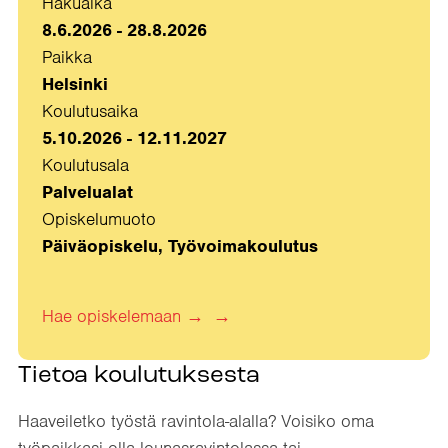
Hakuaika
8.6.2026 - 28.8.2026
Paikka
Helsinki
Koulutusaika
5.10.2026 - 12.11.2027
Koulutusala
Palvelualat
Opiskelumuoto
Päiväopiskelu, Työvoimakoulutus
Hae opiskelemaan
→
Tietoa koulutuksesta
Haaveiletko työstä ravintola-alalla? Voisiko oma