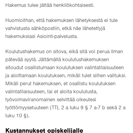
Hakemus tulee jättää henkilökohtaisesti.
Huomioithan, että hakemuksen lähetyksestä ei tule
vahvistusta sähköpostiin, etkä näe lähetettyjä
hakemuksiasi Asiointi-palvelusta.
Koulutushakemus on sitova, eikä sitä voi perua ilman
pätevää syytä. Jättämällä koulutushakemuksen
sitoudut osallistumaan koulutuksen valintatilaisuuteen
ja aloittamaan koulutuksen, mikäli tulet siihen valituksi.
Mikäli perut hakemuksen, et osallistu koulutuksen
valintatilaisuuteen, tai et aloita koulutusta,
työvoimaviranomainen selvittää oikeutesi
työttömyysetuuteen (TTL 2 a luku 9 § 7 a-7 b sekä 2 a
luku 10 §).
Kustannukset opiskelijalle