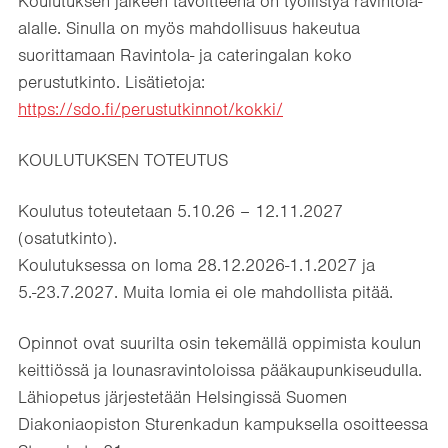
Koulutuksen jälkeen tavoitteena on työllistyä ravintola-
alalle. Sinulla on myös mahdollisuus hakeutua
suorittamaan Ravintola- ja cateringalan koko
perustutkinto. Lisätietoja:
https://sdo.fi/perustutkinnot/kokki/
KOULUTUKSEN TOTEUTUS
Koulutus toteutetaan 5.10.26 – 12.11.2027
(osatutkinto).
Koulutuksessa on loma 28.12.2026-1.1.2027 ja
5.-23.7.2027. Muita lomia ei ole mahdollista pitää.
Opinnot ovat suurilta osin tekemällä oppimista koulun
keittiössä ja lounasravintoloissa pääkaupunkiseudulla.
Lähiopetus järjestetään Helsingissä Suomen
Diakoniaopiston Sturenkadun kampuksella osoitteessa