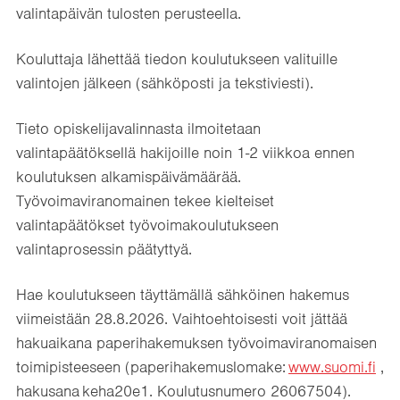
valintapäivän tulosten perusteella.
Kouluttaja lähettää tiedon koulutukseen valituille
valintojen jälkeen (sähköposti ja tekstiviesti).
Tieto opiskelijavalinnasta ilmoitetaan
valintapäätöksellä hakijoille noin 1-2 viikkoa ennen
koulutuksen alkamispäivämäärää.
Työvoimaviranomainen tekee kielteiset
valintapäätökset työvoimakoulutukseen
valintaprosessin päätyttyä.
Hae koulutukseen täyttämällä sähköinen hakemus
viimeistään 28.8.2026. Vaihtoehtoisesti voit jättää
hakuaikana paperihakemuksen työvoimaviranomaisen
toimipisteeseen (paperihakemuslomake:
www.suomi.fi
,
hakusana keha20e1. Koulutusnumero 26067504).