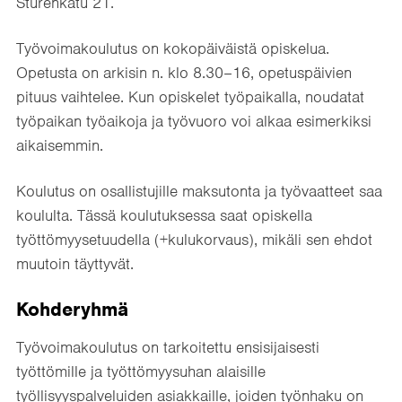
Sturenkatu 21.
Työvoimakoulutus on kokopäiväistä opiskelua.
Opetusta on arkisin n. klo 8.30–16, opetuspäivien
pituus vaihtelee. Kun opiskelet työpaikalla, noudatat
työpaikan työaikoja ja työvuoro voi alkaa esimerkiksi
aikaisemmin.
Koulutus on osallistujille maksutonta ja työvaatteet saa
koululta. Tässä koulutuksessa saat opiskella
työttömyysetuudella (+kulukorvaus), mikäli sen ehdot
muutoin täyttyvät.
Kohderyhmä
Työvoimakoulutus on tarkoitettu ensisijaisesti
työttömille ja työttömyysuhan alaisille
työllisyyspalveluiden asiakkaille, joiden työnhaku on