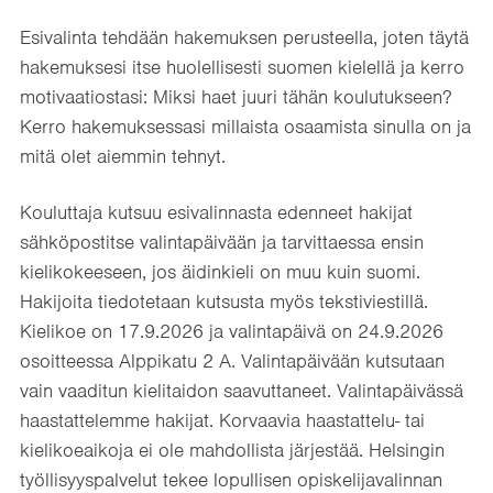
Esivalinta tehdään hakemuksen perusteella, joten täytä
hakemuksesi itse huolellisesti suomen kielellä ja kerro
motivaatiostasi: Miksi haet juuri tähän koulutukseen?
Kerro hakemuksessasi millaista osaamista sinulla on ja
mitä olet aiemmin tehnyt.
Kouluttaja kutsuu esivalinnasta edenneet hakijat
sähköpostitse valintapäivään ja tarvittaessa ensin
kielikokeeseen, jos äidinkieli on muu kuin suomi.
Hakijoita tiedotetaan kutsusta myös tekstiviestillä.
Kielikoe on 17.9.2026 ja valintapäivä on 24.9.2026
osoitteessa Alppikatu 2 A. Valintapäivään kutsutaan
vain vaaditun kielitaidon saavuttaneet. Valintapäivässä
haastattelemme hakijat. Korvaavia haastattelu- tai
kielikoeaikoja ei ole mahdollista järjestää. Helsingin
työllisyyspalvelut tekee lopullisen opiskelijavalinnan