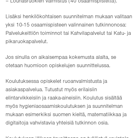
– Lounasruokien valmistus (40 osaamispistettä).
Lisäksi henkilökohtaisen suunnitelman mukaan valitaan
yksi 10-15 osaamispisteen valinnainen tutkinnonosa:
Palvelukeittiön toiminnot tai Kahvilapalvelut tai Katu- ja
pikaruokapalvelut.
Jos sinulla on aikaisempaa kokemusta alalta, se
otetaan huomioon opiskelujen suunnittelussa.
Koulutuksessa opiskelet ruoanvalmistusta ja
asiakaspalvelua. Tutustut myös erilaisiin
elintarvikkeisiin ja raaka-aineisiin. Koulutus sisältää
myös hygieniaosaamiskoulutuksen ja suunnitelman
mukaan esimerkiksi suomen kieltä, matematiikkaa ja
digitaitoja vahvistavia yhteisiä tutkinnon osia.