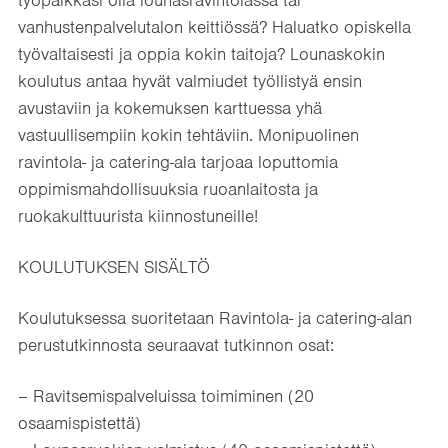
työpaikkasi olla lounasravintolassa tai
vanhustenpalvelutalon keittiössä? Haluatko opiskella
työvaltaisesti ja oppia kokin taitoja? Lounaskokin
koulutus antaa hyvät valmiudet työllistyä ensin
avustaviin ja kokemuksen karttuessa yhä
vastuullisempiin kokin tehtäviin. Monipuolinen
ravintola- ja catering-ala tarjoaa loputtomia
oppimismahdollisuuksia ruoanlaitosta ja
ruokakulttuurista kiinnostuneille!
KOULUTUKSEN SISÄLTÖ
Koulutuksessa suoritetaan Ravintola- ja catering-alan
perustutkinnosta seuraavat tutkinnon osat:
– Ravitsemispalveluissa toimiminen (20
osaamispistettä)