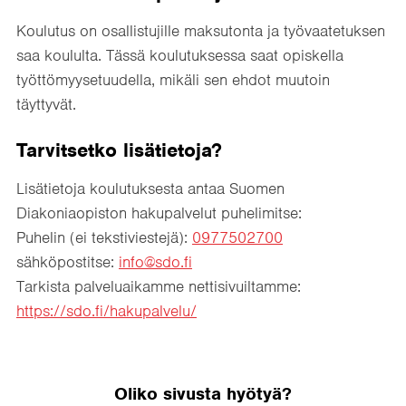
Koulutus on osallistujille maksutonta ja työvaatetuksen
saa koululta. Tässä koulutuksessa saat opiskella
työttömyysetuudella, mikäli sen ehdot muutoin
täyttyvät.
Tarvitsetko lisätietoja?
Lisätietoja koulutuksesta antaa Suomen
Diakoniaopiston hakupalvelut puhelimitse:
Puhelin (ei tekstiviestejä):
0977502700
sähköpostitse:
info@sdo.fi
Tarkista palveluaikamme nettisivuiltamme:
https://sdo.fi/hakupalvelu/
Oliko sivusta hyötyä?